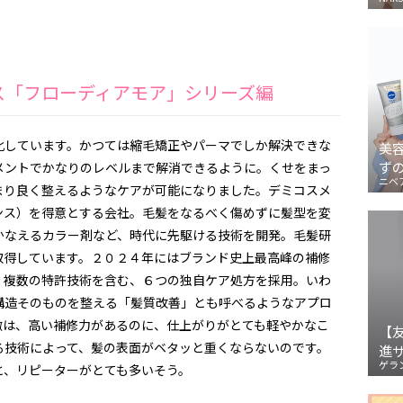
ィクス「フローディアモア」シリーズ編
化しています。かつては縮毛矯正やパーマでしか解決できな
美
ず
メントでかなりのレベルまで解消できるように。くせをまっ
ニベ
まり良く整えるようなケアが可能になりました。デミコスメ
ンス）を得意とする会社。毛髪をなるべく傷めずに髪型を変
かなえるカラー剤など、時代に先駆ける技術を開発。毛髪研
取得しています。２０２４年にはブランド史上最高峰の補修
。複数の特許技術を含む、６つの独自ケア処方を採用。いわ
構造そのものを整える「髪質改善」とも呼べるようなアプロ
徴は、高い補修力があるのに、仕上がりがとても軽やかなこ
【
る技術によって、髪の表面がベタッと重くならないのです。
進
ゲラ
と、リピーターがとても多いそう。