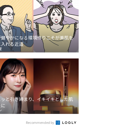
が健やかになる環境作りこそが美肌を
に入れる近道
堂
ュッと引き締まり、イキイキとした肌
象に
ン
Recommended by