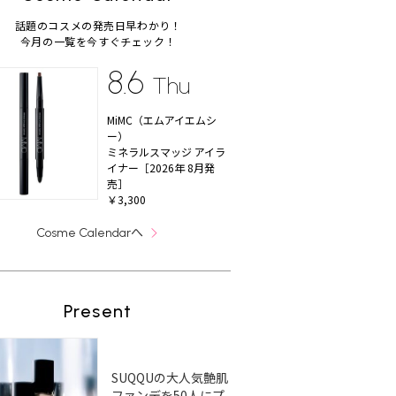
話題のコスメの発売日早わかり！
今月の一覧を今すぐチェック！
8.6
Thu
MiMC（エムアイエムシ
ー）
ミネラルスマッジ アイラ
イナー［2026年 8月発
売］
￥3,300
へ
Cosme Calendar
Present
SUQQUの大人気艶肌
ファンデを50人にプ