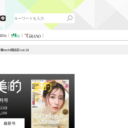
SDGs
h探訪記 vol.16
月号
22日
,100
最新号