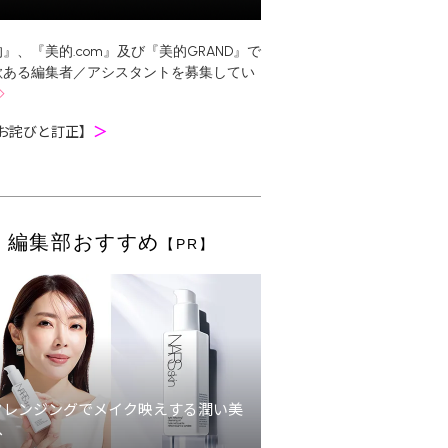
』、『美的.com』及び『美的GRAND』で
欲ある編集者／アシスタントを募集してい
お詫びと訂正】
＞
編集部おすすめ
【PR】
クレンジングでメイク映えする潤い美
へ