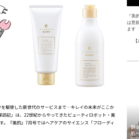
『美的
は意
ます
【
タを駆使した新世代のサービスまで…キレイの未来がここか
h探訪記」は、22世紀からやってきたビューティロボット・美
す。『美的』7月号ではヘアケアのサイエンス「フローディ
朝
肌
NARS