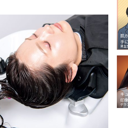
肌
手
資生
キ
印
ゲラ