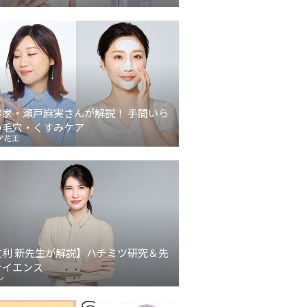
容家・瀬戸麻実さんが解説！ 手間いら
の毛穴・くすみケア
ア花王
友利 新先生が解説】ハチミツ研究＆先
サイエンス
ン