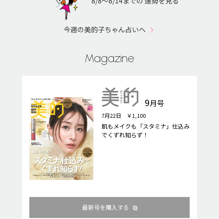
8/8〜8/14までの 運勢を見る
今週の美的子ちゃん占いへ
Magazine
9
月号
7月22日 ￥1,100
肌もメイクも「スタミナ」仕込み
でくずれ知らず！
最新号を購入する