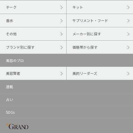
チーク
キット
香水
サプリメント・フード
その他
メーカー別に探す
ブランド別に探す
価格帯から探す
美容のプロ
美容賢者
美的リーダーズ
連載
占い
SDGs