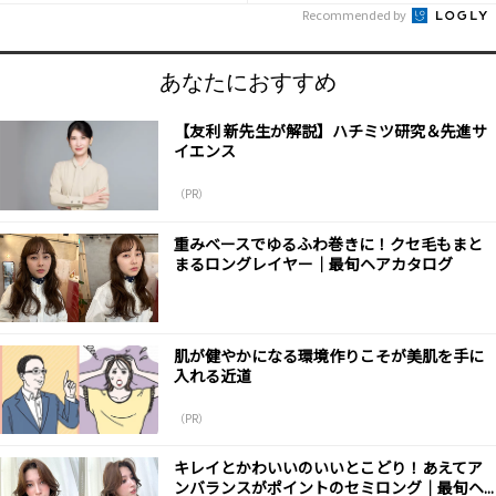
Recommended by
あなたにおすすめ
【友利 新先生が解説】ハチミツ研究＆先進サ
イエンス
（PR）
重みベースでゆるふわ巻きに！クセ毛もまと
まるロングレイヤー｜最旬ヘアカタログ
肌が健やかになる環境作りこそが美肌を手に
入れる近道
（PR）
キレイとかわいいのいいとこどり！あえてア
ンバランスがポイントのセミロング｜最旬ヘ...