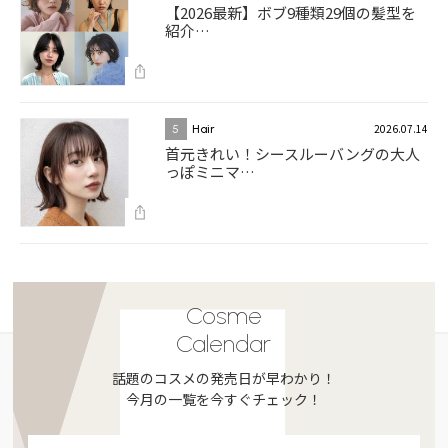
【2026最新】ボブ9種類29個の髪型を
紹介…
2026.07.14
5
Hair
首元きれい！シースルーバングの大人
っぽミニマ…
Cosme
Calendar
話題のコスメの発売日が早わかり！
今月の一覧を今すぐチェック！