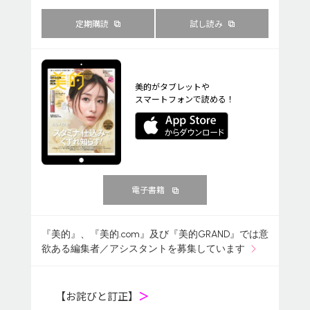
定期購読
試し読み
美的がタブレットや
スマートフォンで読める！
電子書籍
『美的』、『美的.com』及び『美的GRAND』では意
欲ある編集者／アシスタントを募集しています
【お詫びと訂正】
＞