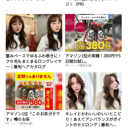
ジ！（PR）
重みベースでゆるふわ巻きに！
アマゾン1位の実績！380円で5
クセ毛もまとまるロングレイヤ
日間お試し。
PR（ハーブ健康本舗）
ー｜最旬ヘアカタログ
アマゾン1位「このお茶ガチで
キレイとかわいいのいいとこど
す」噂のお茶
り！あえてアンバランスがポイ
PR（ハーブ健康本舗）
ントのセミロング｜最旬ヘ...