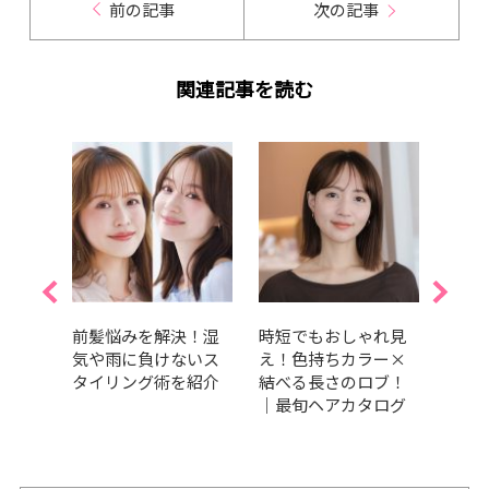
前の記事
次の記事
関連記事を読む
ピンク
前髪悩みを解決！湿
時短でもおしゃれ見
【20
め・明
気や雨に負けないス
え！色持ちカラー×
アオ
めカ
タイリング術を紹介
結べる長さのロブ！
コス
｜最旬ヘアカタログ
おす