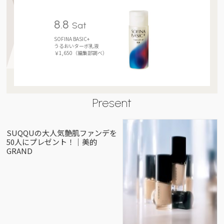
8.8
Sat
SOFINA BASIC+
うるおいターボ乳液
￥1,650（編集部調べ）
Present
SUQQUの大人気艶肌ファンデを
50人にプレゼント！｜美的
GRAND