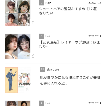
2026.07.14
2
Hair
ショートヘアの髪型おすすめ【12選】
なりたい…
2026.07.14
3
Hair
【2026最新】レイヤーボブ20選！顔ま
わり…
Skin Care
肌が健やかになる環境作りこそが美肌
を手に入れる近...
2026.07.14
4
Hair