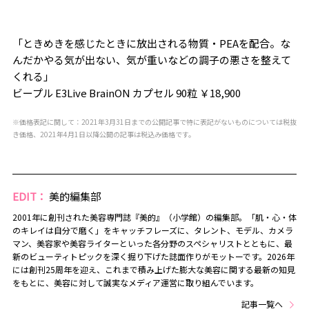
「ときめきを感じたときに放出される物質・PEAを配合。な
んだかやる気が出ない、気が重いなどの調子の悪さを整えて
くれる」
ビープル E3Live BrainON カプセル 90粒 ￥18,900
※価格表記に関して：2021年3月31日までの公開記事で特に表記がないものについては税抜
き価格、2021年4月1日以降公開の記事は税込み価格です。
EDIT：
美的編集部
2001年に創刊された美容専門誌『美的』（小学館）の編集部。「肌・心・体
のキレイは自分で磨く」をキャッチフレーズに、タレント、モデル、カメラ
マン、美容家や美容ライターといった各分野のスペシャリストとともに、最
新のビューティトピックを深く掘り下げた誌面作りがモットーです。2026年
には創刊25周年を迎え、これまで積み上げた膨大な美容に関する最新の知見
をもとに、美容に対して誠実なメディア運営に取り組んでいます。
記事一覧へ