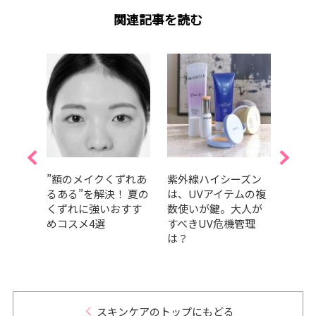
関連記事を読む
クリ
”額のメイクくずれあ
紫外線ハイシーズン
【夏
26】
るある”を解決！ 夏の
は、UVアイテムの複
の夏
は？
くずれに強いおすす
数使いが鍵。大人が
方法
容液
めコスメ4選
すべきUV危機管理
イテ
は？
スキンケアのトップにもどる