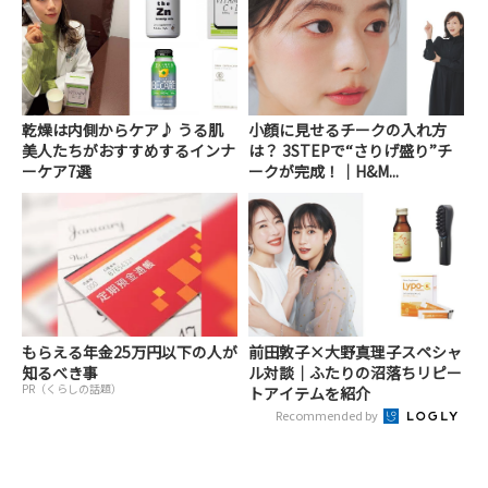
乾燥は内側からケア♪ うる肌
小顔に見せるチークの入れ方
美人たちがおすすめするインナ
は？ 3STEPで“さりげ盛り”チ
ーケア7選
ークが完成！｜H&M...
もらえる年金25万円以下の人が
前田敦子×大野真理子スペシャ
知るべき事
ル対談｜ふたりの沼落ちリピー
PR（くらしの話題）
トアイテムを紹介
Recommended by