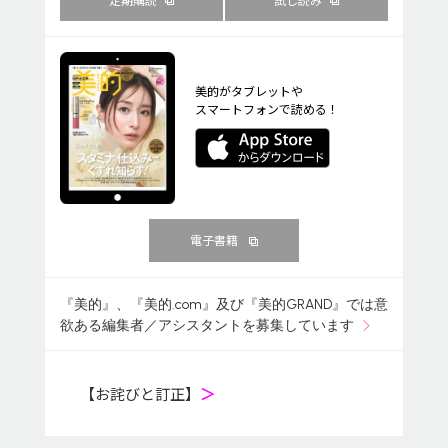
美的がタブレットや
スマートフォンで読める！
電子書籍
『美的』、『美的.com』及び『美的GRAND』では意
欲ある編集者／アシスタントを募集しています
【お詫びと訂正】
＞