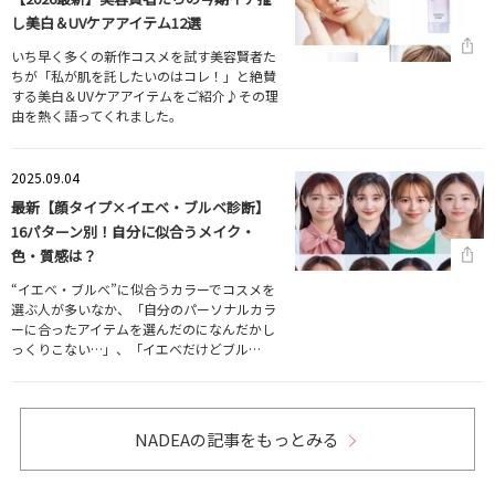
し美白＆UVケアアイテム12選
いち早く多くの新作コスメを試す美容賢者た
ちが「私が肌を託したいのはコレ！」と絶賛
する美白＆UVケアアイテムをご紹介♪その理
由を熱く語ってくれました。
2025.09.04
最新【顔タイプ×イエベ・ブルベ診断】
16パターン別！自分に似合うメイク・
色・質感は？
“イエベ・ブルベ”に似合うカラーでコスメを
選ぶ人が多いなか、「自分のパーソナルカラ
ーに合ったアイテムを選んだのになんだかし
っくりこない…」、「イエベだけどブル…
NADEAの記事をもっとみる