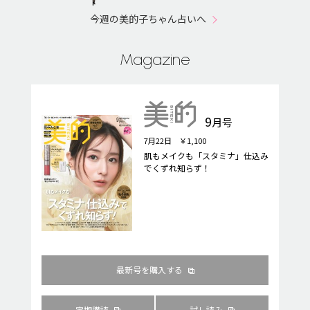
今週の美的子ちゃん占いへ
Magazine
9
月号
7月22日 ￥1,100
肌もメイクも「スタミナ」仕込み
でくずれ知らず！
最新号を購入する
定期購読
試し読み