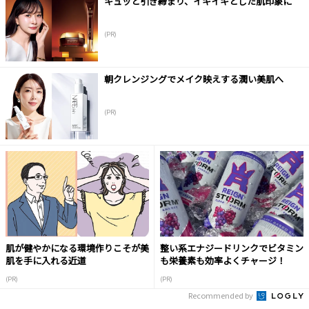
キュッと引き締まり、イキイキとした肌印象に
(PR)
朝クレンジングでメイク映えする潤い美肌へ
(PR)
肌が健やかになる環境作りこそが美
整い系エナジードリンクでビタミン
肌を手に入れる近道
も栄養素も効率よくチャージ！
(PR)
(PR)
Recommended by