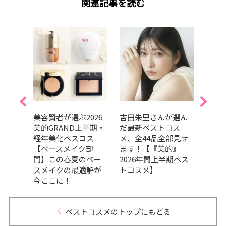
関連記事を読む
的ベス
美容賢者が選ぶ2026
吉田朱里さんが選ん
202
ルラ
美的GRAND上半期・
だ最新ベストコス
GRA
のニ
経年美化ベスコス
メ、全44品全部見せ
ベス
ジか
【ベースメイク部
ます！【『美的』
ドウ
本でか
門】この春夏のベー
2026年間上半期ベス
の良
スメイクの最適解が
トコスメ】
品が
今ここに！
GRA
ベストコスメのトップにもどる