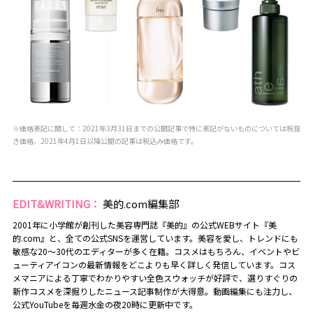
※価格表記に関して：2021年3月31日までの公開記事で特に表記がないものについては税抜
き価格、2021年4月1日以降公開の記事は税込み価格です。
EDIT&WRITING：
美的.com編集部
2001年に小学館が創刊した美容専門誌『美的』の公式WEBサイト『美
的.com』と、全ての公式SNSを運営しています。美容を愛し、トレンドにも
敏感な20～30代のエディターが多く在籍。コスメはもちろん、イベントやビ
ューティアイコンの最新情報をどこよりも早く詳しく発信しています。コス
メマニアによる丁寧でわかりやすい全色スウォッチが好評で、選りすぐりの
新作コスメを深掘りしたニュース記事制作が大得意。動画編集にも注力し、
公式YouTubeを毎週水金の夜20時に更新中です。