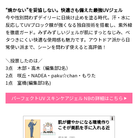
“焼かない”を妥協しない。快適さも備えた最強UVジェル
今や性別問わずデイリーに日焼け止めを塗る時代。汗・水に
反応してUVブロック膜が強くなる独自技術を搭載し、紫外線
を徹底ガード。みずみずしいジェルが肌にすっとなじみ、ベ
タつきにくい快適な使用感も魅力です。アウトドア派から日
常使い派まで、シーンを問わず使えると高評価！
＼投票したのは／
3点 木部・高木（編集部2名）
2点 咲丘・NADEA・paku☆chan・もりた
1点 室橋(編集部3名)
パーフェクトUV スキンケアジェル NBの詳細はこちら
肌が健やかになる環境作り
A
こそが美肌を手に入れる近
ds
道
by
資生堂（PR）