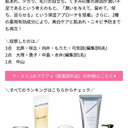
肌あれ、テカり、毛穴の目立ち、くすみ印象の原因が潤い不
足であるという考えのもと、「潤いを与えて、留めて、保
ち、巡らせる」という保湿アプローチを搭載。さらに、2種
の薬用有効成分により、美白ケアと肌あれ・ニキビ予防まで
も両立！
＼投票したのは／
3点 北原・咲丘・向井・もりた・弓気田(編集部6名)
2点 大塚・貴子・中島・水井(編集部1名)
1点 中山
ザ・タイムR アクア e［医薬部外品］の詳細はこちら
＼すべてのランキングはこちらからチェック／