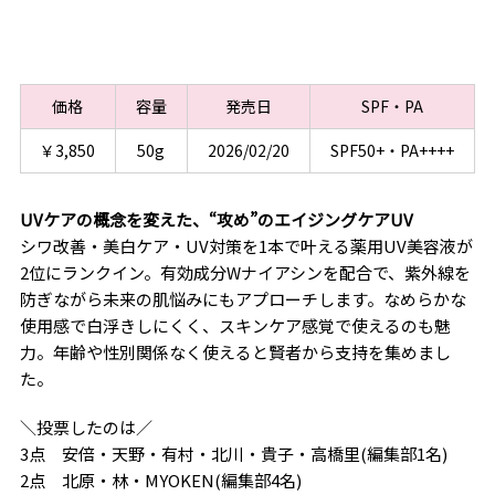
価格
容量
発売日
SPF・PA
￥3,850
50g
2026/02/20
SPF50+・PA++++
UVケアの概念を変えた、“攻め”のエイジングケアUV
シワ改善・美白ケア・UV対策を1本で叶える薬用UV美容液が
2位にランクイン。有効成分Wナイアシンを配合で、紫外線を
防ぎながら未来の肌悩みにもアプローチします。なめらかな
使用感で白浮きしにくく、スキンケア感覚で使えるのも魅
力。年齢や性別関係なく使えると賢者から支持を集めまし
た。
＼投票したのは／
3点 安倍・天野・有村・北川・貴子・高橋里(編集部1名)
2点 北原・林・MYOKEN(編集部4名)