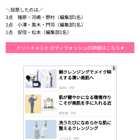
＼投票したのは／
3点 猪原・河嶋・野村（編集部1名）
2点 小澤・黒木・門司（編集部1名）
1点 安倍・松本（編集部1名）
トリートメント ボディウォッシュの詳細はこちら
朝クレンジングでメイク映
A
えする潤い美肌へ
ds
by
NARS（PR）
lo
gl
肌が健やかになる環境作り
y
こそが美肌を手に入れる近
道
資生堂（PR）
洗うたびになめらかな肌に
整えるクレンジング
リベルタ（PR）