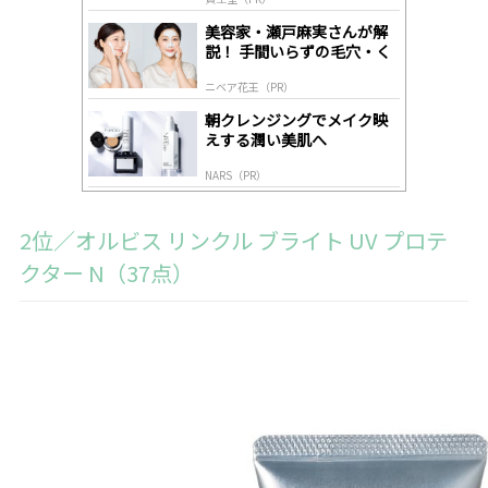
lo
gl
美容家・瀬戸麻実さんが解
y
説！ 手間いらずの毛穴・く
すみケア
ニベア花王（PR）
朝クレンジングでメイク映
えする潤い美肌へ
NARS（PR）
2位／オルビス リンクル ブライト UV プロテ
クター N（37点）