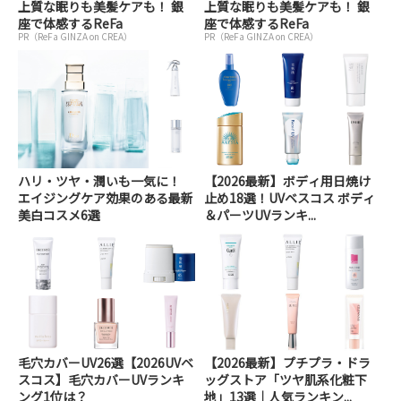
上質な眠りも美髪ケアも！ 銀
上質な眠りも美髪ケアも！ 銀
座で体感するReFa
座で体感するReFa
PR（ReFa GINZA on CREA）
PR（ReFa GINZA on CREA）
ハリ・ツヤ・潤いも一気に！
【2026最新】ボディ用日焼け
エイジングケア効果のある最新
止め18選！UVベスコス ボディ
美白コスメ6選
＆パーツUVランキ...
毛穴カバーUV26選【2026UVベ
【2026最新】プチプラ・ドラ
スコス】毛穴カバーUVランキ
ッグストア「ツヤ肌系化粧下
ング1位は？
地」13選｜人気ランキン...