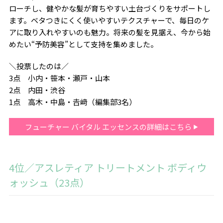
ローチし、健やかな髪が育ちやすい土台づくりをサポートし
ます。ベタつきにくく使いやすいテクスチャーで、毎日のケ
アに取り入れやすいのも魅力。将来の髪を見据え、今から始
めたい“予防美容”として支持を集めました。
＼投票したのは／
3点 小内・笹本・瀬戸・山本
2点 内田・渋谷
1点 高木・中島・𠮷﨑（編集部3名）
フューチャー バイタル エッセンスの詳細はこちら
4位／アスレティア トリートメント ボディウ
ォッシュ（23点）