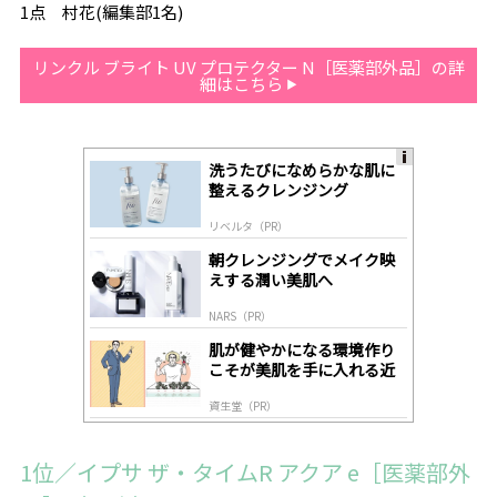
1点 村花(編集部1名)
リンクル ブライト UV プロテクター N［医薬部外品］の詳
細はこちら
洗うたびになめらかな肌に
A
整えるクレンジング
ds
by
リベルタ（PR）
lo
gl
朝クレンジングでメイク映
y
えする潤い美肌へ
NARS（PR）
肌が健やかになる環境作り
こそが美肌を手に入れる近
道
資生堂（PR）
1位／イプサ ザ・タイムR アクア e［医薬部外