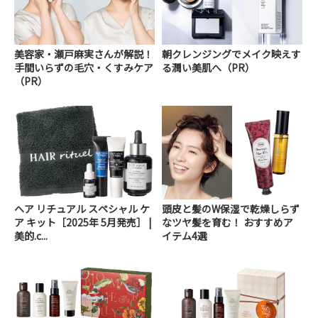
美容家・瀬戸麻実さんが解説！
朝クレンジングでメイク映えす
手間いらずの毛穴・くすみケア
る潤い美肌へ（PR）
（PR）
ヘア リチュアル スペシャル ケ
頭皮と髪のW保湿で乾燥しらず
ア キット［2025年 5月発売］ |
なツヤ髪を育む！ おすすめア
美的.c...
イテム4選