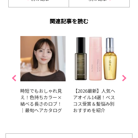
関連記事を読む
くせ
時短でもおしゃれ見
【2026最新】人気ヘ
【20
すす
え！色持ちカラー×
アオイル14選！ベス
ブの
13
結べる長さのロブ！
コス受賞＆髪悩み別
も垢
賞か
｜最旬ヘアカタログ
おすすめを紹介
を紹