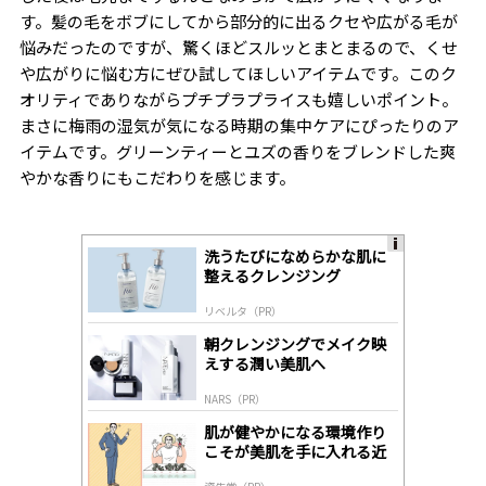
す。髪の毛をボブにしてから部分的に出るクセや広がる毛が
悩みだったのですが、驚くほどスルッとまとまるので、くせ
や広がりに悩む方にぜひ試してほしいアイテムです。このク
オリティでありながらプチプラプライスも嬉しいポイント。
まさに梅雨の湿気が気になる時期の集中ケアにぴったりのア
イテムです。グリーンティーとユズの香りをブレンドした爽
やかな香りにもこだわりを感じます。
洗うたびになめらかな肌に
A
整えるクレンジング
ds
by
リベルタ（PR）
lo
gl
朝クレンジングでメイク映
y
えする潤い美肌へ
NARS（PR）
肌が健やかになる環境作り
こそが美肌を手に入れる近
道