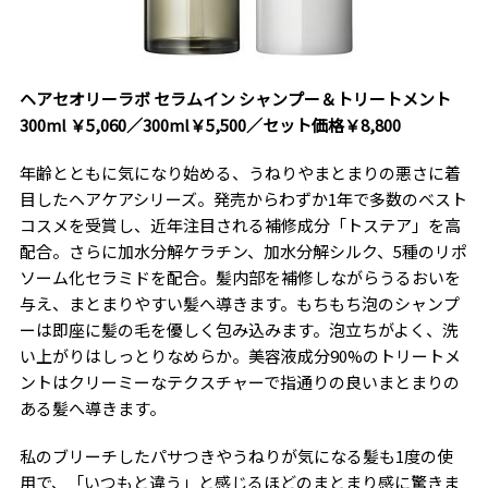
ヘアセオリーラボ
セラムイン
シャンプー＆トリートメント
300ml
￥
5,060
／
300ml
￥
5,500
／セット価格￥
8,800
年齢とともに気になり始める、うねりやまとまりの悪さに着
目したヘアケアシリーズ。発売からわずか1年で多数のベスト
コスメを受賞し、近年注目される補修成分「トステア」を高
配合。さらに加水分解ケラチン、加水分解シルク、5種のリポ
ソーム化セラミドを配合。髪内部を補修しながらうるおいを
与え、まとまりやすい髪へ導きます。もちもち泡のシャンプ
ーは即座に髪の毛を優しく包み込みます。泡立ちがよく、洗
い上がりはしっとりなめらか。美容液成分
90%
のトリートメ
ントはクリーミーなテクスチャーで指通りの良いまとまりの
ある髪へ導きます。
私のブリーチしたパサつきやうねりが気になる髪も
1
度の使
用で、「いつもと違う」と感じるほどのまとまり感に驚きま