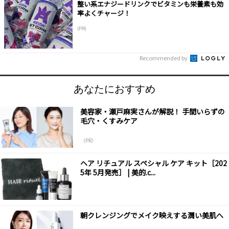
整い系エナジードリンクでビタミンも栄養素も効
率よくチャージ！
(PR)
Recommended by
あなたにおすすめ
美容家・瀬戸麻実さんが解説！ 手間いらずの
毛穴・くすみケア
（PR）
ヘア リチュアル スペシャル ケア キット［202
5年 5月発売］ | 美的.c...
朝クレンジングでメイク映えする潤い美肌へ