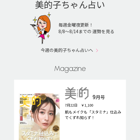
美的子ちゃん占い
毎週金曜夜更新！
8/8〜8/14までの 運勢を見る
今週の美的子ちゃん占いへ
Magazine
9
月号
7月22日 ￥1,100
肌もメイクも「スタミナ」仕込み
でくずれ知らず！