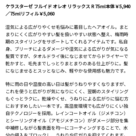
ケラスターゼ フルイド オレオ リラックス R 75ml本体￥5,940
／75mlリフィル￥5,060
湿気による広がりやくせ毛悩みに着目したヘアオイル。まと
まりにくく広がりやすい髪を扱いやすい状態へ整え、梅雨時
期のスタイリングをサポートしてくれるアイテムです。私自
身、ブリーチによるダメージや湿気による広がりが気になる
髪質ですが、タオルドライ後になじませてからドライヤーで
乾かすと、毛先までしっとりまとまりのある仕上がりに。髪
になじませるとスッとなじみ、軽やかな使用感も魅力です。
特に雨の日や湿度の高い日は髪がうねりやすくなりますが、
これを使うと広がりが気になりにくく、翌朝のスタイリング
もぐっとラクに。乾燥やくせ、うねりによる広がりに悩む方
におすすめしたい一本です。高湿度環境でも広がりにくい独
自テクノロジーを採用。レインコートオイル（ジメチコン）
とシーリングオイル（アモジメチコン）がダメージ部分を集
中補修しながら髪表面を均一にコーティングすることで、水
分の侵入をブロックし、うねりや広がりを抑えてくれます。