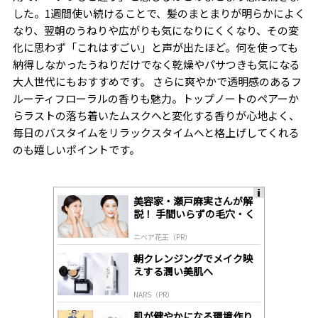
した。
1
週間使い続けることで、髪のまとまりが明らかによく
なり、翌朝のうねりや広がりも気になりにくくなり、その変
化に思わず「これはすごい」と声が出たほど。何を使っても
納得しなかったうねりだけでなく乾燥やパサつきも気になる
大人世代にもおすすめです。
さらに爽やかで透明感のあるフ
ルーティフローラルの香りも魅力。トップノートのペアーか
らラストの落ち着いたムスクへと変化する香りが心地よく、
毎日のバスタイムをリラックスタイムへと格上げしてくれる
のも嬉しいポイントです。
美容家・瀬戸麻実さんが解
A
説！ 手間いらずの毛穴・く
ds
すみケア
by
ニベア花王（PR）
lo
gl
朝クレンジングでメイク映
y
えする潤い美肌へ
NARS（PR）
肌が健やかになる環境作り