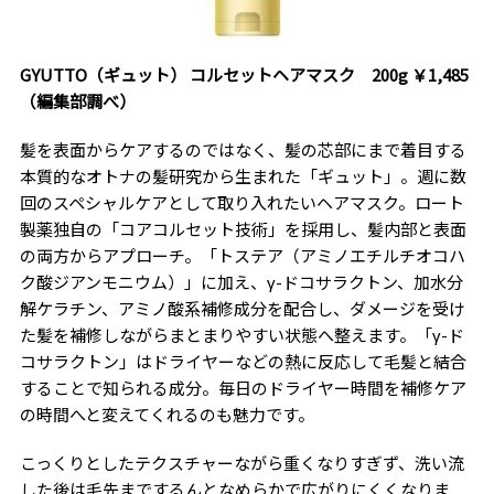
GYUTTO（ギュット） コルセットヘアマスク 200g ￥1,485
（編集部調べ）
髪を表面からケアするのではなく、髪の芯部にまで着目する
本質的なオトナの髪研究から生まれた「ギュット」。週に数
回のスペシャルケアとして取り入れたいヘアマスク。ロート
製薬独自の「コアコルセット技術」を採用し、髪内部と表面
の両方からアプローチ。「トステア（アミノエチルチオコハ
ク酸ジアンモニウム）」に加え、γ-ドコサラクトン、加水分
解ケラチン、アミノ酸系補修成分を配合し、ダメージを受け
た髪を補修しながらまとまりやすい状態へ整えます。「γ-ド
コサラクトン」はドライヤーなどの熱に反応して毛髪と結合
することで知られる成分。毎日のドライヤー時間を補修ケア
の時間へと変えてくれるのも魅力です。
こっくりとしたテクスチャーながら重くなりすぎず、洗い流
した後は毛先までするんとなめらかで広がりにくくなりま