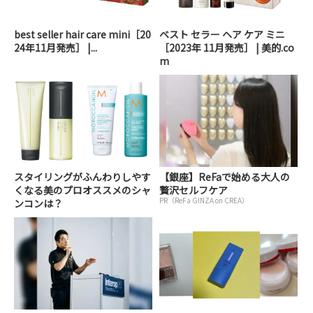
best seller hair care mini［20
ベスト セラー ヘア ケア ミニ
24年11月発売］ |...
［2023年 11月発売］ | 美的.co
m
スタイリングがふんわりしやす
【銀座】ReFaで始める大人の
くなる美のプロオススメのシャ
贅沢セルフケア
PR（ReFa GINZA on CREA）
ンコンは？