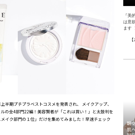
『美的
は意
ます
【
6年上半期プチプラベストコスメを発表され、 メイクアップ、
ルの全4部門22編！美容賢者が「これは買い！」と太鼓判を
スメイク部門の１位」だけを集めてみました！早速チェック
朝
肌
NARS