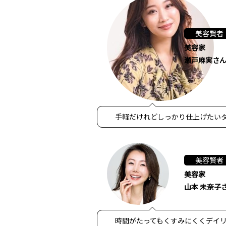
美容賢者
美容家
瀬戸麻実さ
手軽だけれどしっかり仕上げたい
美容賢者
美容家
山本 未奈子
時間がたってもくすみにくくデイ