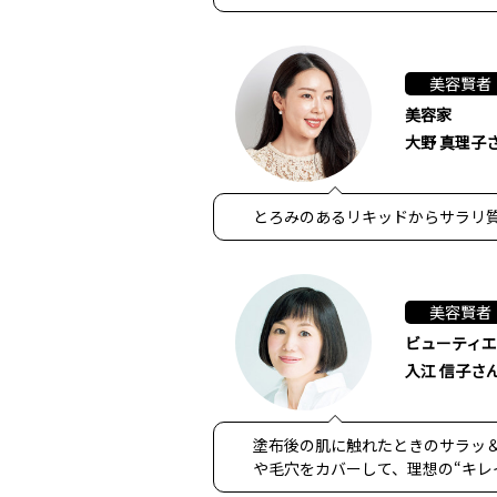
美容賢者
美容家
大野 真理子
とろみのあるリキッドからサラリ
美容賢者
ビューティエ
入江 信子さ
塗布後の肌に触れたときのサラッ
や毛穴をカバーして、理想の“キレ