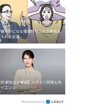
が健やかになる環境作りこそが美肌を
に入れる近道
堂
友利 新先生が解説】ハチミツ研究＆先
サイエンス
ン
Recommended by