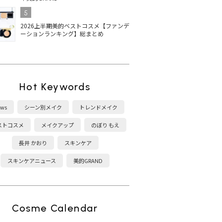
5
2026上半期美的ベストコスメ【ファンデ
ーションランキング】総まとめ
Hot Keywords
ws
シーン別メイク
トレンドメイク
ストコスメ
メイクアップ
のぼり もえ
長井 かおり
スキンケア
スキンケアニュース
美的GRAND
Cosme Calendar