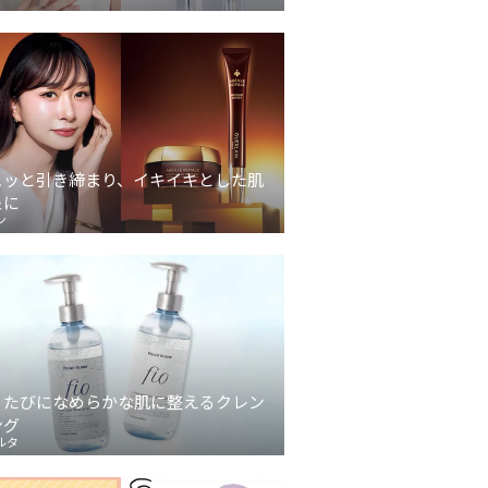
ュッと引き締まり、イキイキとした肌
象に
ン
うたびになめらかな肌に整えるクレン
ング
ルタ