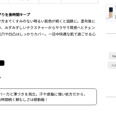
がりを長時間キープ
夕方までくすみのない明るい肌色が続くと話題に。塗布後に
り、みずみずしいテクスチャーからサラサラ質感へとチェン
毛穴や凹凸はしっかりカバー。一日中快適な肌で過ごせる心
Ne
ベ
ん
バー力と薄づきを両立。汗や皮脂に強い処方だから、
長時間続く頼もしさは感動級！