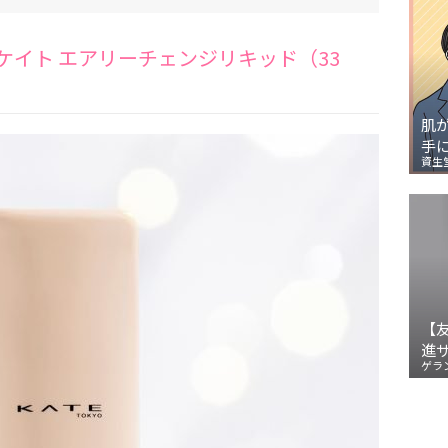
ケイト エアリーチェンジリキッド（33
肌
手
資生
【
進
ゲラ