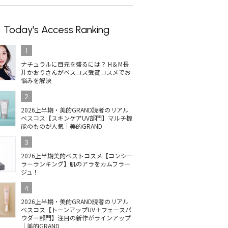
Today's Access Ranking
1
ナチュラルに目元を盛るには？ H＆M長
井かおりさんがベスコス受賞コスメでお
悩みを解決
2
2026上半期・美的GRAND読者のリアル
ベスコス【スキンケアUV部門】マルチ機
能のものが人気｜美的GRAND
3
2026上半期美的ベストコスメ【コンシー
ラーランキング】肌のアラをカムフラー
ジュ！
4
2026上半期・美的GRAND読者のリアル
ベスコス【トーンアップUV＋フェースパ
ウダー部門】注目の新作がラインアップ
｜美的GRAND