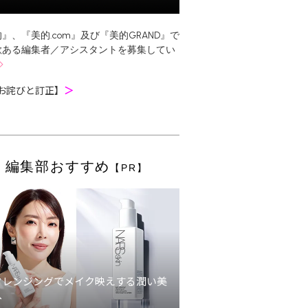
』、『美的.com』及び『美的GRAND』で
欲ある編集者／アシスタントを募集してい
お詫びと訂正】
＞
編集部おすすめ
【PR】
クレンジングでメイク映えする潤い美
へ