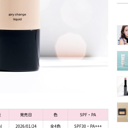
量
発売日
色
SPF・PA
l
2026/01/24
全4色
SPF30・PA+++