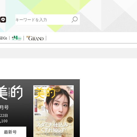
SDGs
月号
22日
,100
最新号