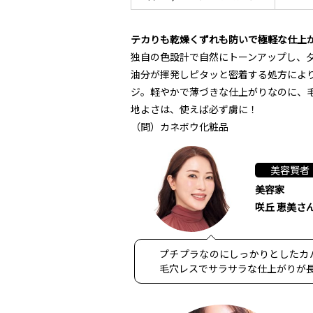
テカりも乾燥くずれも防いで極軽な仕上
独自の色設計で自然にトーンアップし、
油分が揮発しピタッと密着する処方によ
ジ。軽やかで薄づきな仕上がりなのに、
地よさは、使えば必ず虜に！
（問）カネボウ化粧品
美容賢者
美容家
咲丘 恵美さ
プチプラなのにしっかりとしたカ
毛穴レスでサラサラな仕上がりが