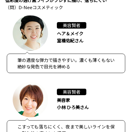
低彩度の透け黒ラインがブレずに描け、落ちにくい
（問）D-Neeコスメティック
美容賢者
ヘア＆メイク
室橋佑紀さん
筆の適度な弾力で描きやすい。濃くも薄くもない
絶妙な発色で目元を締める
美容賢者
美容家
小林 ひろ美さん
こすっても落ちにくく、夜まで美しいラインを保