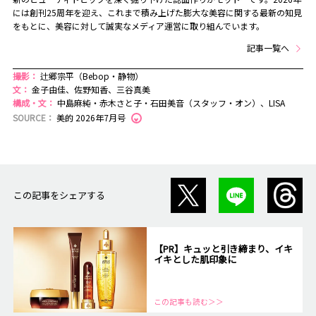
には創刊25周年を迎え、これまで積み上げた膨大な美容に関する最新の知見
をもとに、美容に対して誠実なメディア運営に取り組んでいます。
記事一覧へ
撮影：
辻郷宗平（Bebop・静物）
文：
金子由佳、佐野知香、三谷真美
構成・文：
中島麻純・赤木さと子・石田美音（スタッフ・オン）、LISA
SOURCE：
美的 2026年7月号
この記事をシェアする
【PR】キュッと引き締まり、イキ
イキとした肌印象に
この記事も読む＞＞