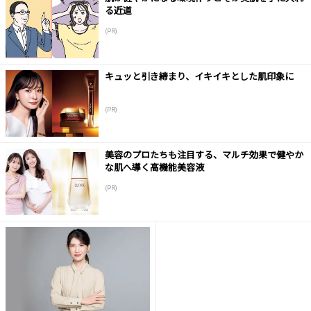
る近道
(PR)
キュッと引き締まり、イキイキとした肌印象に
(PR)
美容のプロたちも注目する、マルチ効果で健やか
な肌へ導く高機能美容液
(PR)