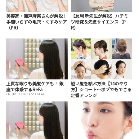
美容家・瀬戸麻実さんが解説！
【友利 新先生が解説】ハチミ
手間いらずの毛穴・くすみケア
ツ研究＆先進サイエンス（P
（PR）
R）
上質な眠りも美髪ケアも！ 銀
短い髪を結ぶ方法【14のやり
座で体感するReFa
方】ショート～ボブでもできる
PR（ReFa GINZA on CREA）
定番アレンジ