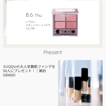
8.6
Thu
レブロン
スキン シマー シャドウ
￥1,760
Present
SUQQUの大人気艶肌ファンデを
50人にプレゼント！｜美的
GRAND