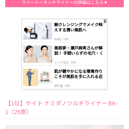
クリーミータッチライナーの詳細はこちら
朝クレンジングでメイク映
A
えする潤い美肌へ
ds
by
NARS（PR）
lo
gl
美容家・瀬戸麻実さんが解
y
説！ 手間いらずの毛穴・く
すみケア
ニベア花王（PR）
肌が健やかになる環境作り
こそが美肌を手に入れる近
道
資生堂（PR）
【1位】ケイト ナミダノツルギライナー BK-
1（29票）