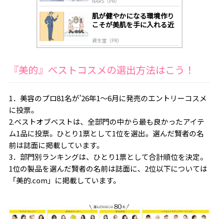
NARS（PR）
肌が健やかになる環境作り
こそが美肌を手に入れる近
道
資生堂（PR）
『美的』ベストコスメの選出方法はこう！
1．美容のプロ81名が’26年1～6月に発売のエントリーコスメ
に投票。
2.ベストオブベストは、全部門の中から最も良かったアイテ
ム1品に投票。ひとり1票として1位を選出。選んだ賢者の名
前は誌面に掲載しています。
3．部門別ランキングは、ひとり1票として合計順位を決定。
1位の製品を選んだ賢者の名前は誌面に、2位以下については
「美的.com」に掲載しています。