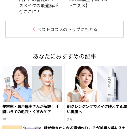
スメイクの最適解が
トコスメ】
品が
今ここに！
GRA
ベストコスメのトップにもどる
あなたにおすすめの記事
美容家・瀬戸麻実さんが解説！ 手
朝クレンジングでメイク映えする潤
間いらずの毛穴・くすみケア
い美肌へ
(PR)
(PR)
肌が健やかになる環境作りこそが美肌を手に入れ