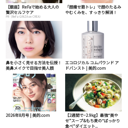
【銀座】ReFaで始める大人の
「顔痩せ筋トレ」で顔のたるみ
贅沢セルフケア
やむくみを、すっきり解消！
PR（ReFa GINZA on CREA）
鼻を小さく見せる方法を伝授！
エコロジカル コムパウンド ア
美鼻メイクで目指せ美人顔
ドバンスト | 美的.com
2026年8月号 | 美的.com
【2週間で−2.9kg】最強“美や
せ”スープ&もち麦の“ばっかり
食べ”ダイエット...