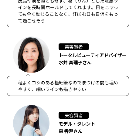
皮脂や涙を物ともせず、凜（りん）とした漆黒ラ
インを長時間ホールドしてくれます。目をこすっ
ても全く動じることなく、汗ばむ日も自信をもっ
て過ごせそう
美容賢者
トータルビューティアドバイザー
水井 真理子さん
程よくコシのある極細筆なのでまつげの間も埋め
やすく、細いラインも描きやすい
美容賢者
モデル・タレント
森 香澄さん