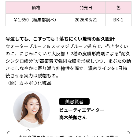
価格
発売日
色
￥1,650（編集部調べ）
2026/03/21
BK-1
号泣しても、こすっても！落ちにくい驚愕の耐久設計
ウォータープルーフ＆スマッジプルーフ処方で、描きやすい
のに、にじみにくいと大反響！ 2種の皮膜形成剤による“耐久
シンクロ成分”が高密着で強固な膜を形成しつつ、まぶたの動
きにしなやかに寄り添う伸縮性を両立。濃密ラインを1日持
続させる実力は脱帽もの。
（問）カネボウ化粧品
美容賢者
ビューティエディター
高木美伽さん