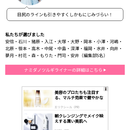
目尻のラインも引きやすくしかもにじみづらい！
私たちが選びました
安倍・石川・猪原・入江・大塚・大野・岡本・小澤・河嶋・
北原・笹本・高木・中尾・中島・深澤・福岡・水井・向井・
夢月・村花・森・もりた・門司・安井（編集部5名）
ナミダノツルギライナーの詳細はこちら
美容のプロたちも注目す
A
る、マルチ効果で健やかな
ds
肌へ導く高機能美容液
by
エリクシール（PR）
lo
gl
朝クレンジングでメイク映
y
えする潤い美肌へ