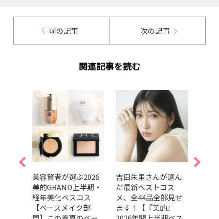
前の記事
次の記事
関連記事を読む
的ベス
美容賢者が選ぶ2026
吉田朱里さんが選ん
202
ルラ
美的GRAND上半期・
だ最新ベストコス
GRA
のニ
経年美化ベスコス
メ、全44品全部見せ
ベス
ジか
【ベースメイク部
ます！【『美的』
ドウ
本でか
門】この春夏のベー
2026年間上半期ベス
の良