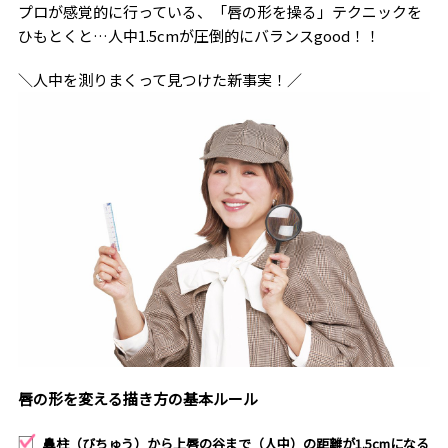
プロが感覚的に行っている、「唇の形を操る」テクニックを
ひもとくと…人中1.5cmが圧倒的にバランスgood！！
＼人中を測りまくって見つけた新事実！／
唇の形を変える描き方の基本ルール
鼻柱（びちゅう）から上唇の谷まで（人中）の距離が1.5cmになる