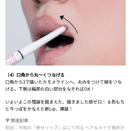
（4）口角から丸〜くつなげる
口角から3で描いたカモメラインへ、丸みをつけて線をつな
げる。下唇は輪郭の白い部分をなぞればOK！
いよいよこの理論を踏まえた、描きました感ゼロ！ ＆色もち
と今っぽをかなえた新Lip、爆誕！
▼ 関連記事
初出：令和の「幸せリップ」はこう作る ヘア＆メイク長井か