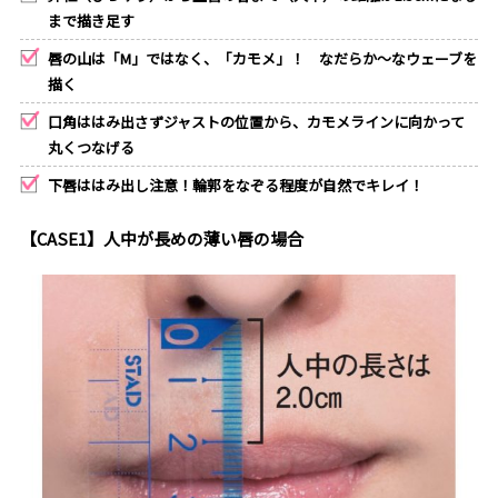
まで描き足す
唇の山は「M」ではなく、「カモメ」！ なだらか〜なウェーブを
描く
口角ははみ出さずジャストの位置から、カモメラインに向かって
丸くつなげる
下唇ははみ出し注意！輪郭をなぞる程度が自然でキレイ！
【CASE1】人中が長めの薄い唇の場合