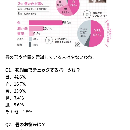
唇の形や位置を意識している人は少ないわね。
Q1．初対面でチェックするパーツは？
目．42.6％
眉．16.7％
唇．25.9％
鼻．7.4％
肌．5.6％
その他．1.8％
Q2．唇のお悩みは？