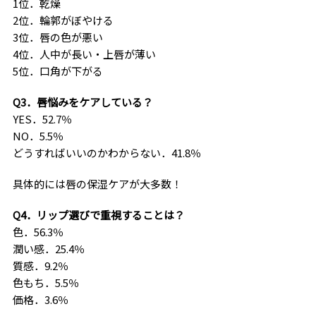
1位．乾燥
2位．輪郭がぼやける
3位．唇の色が悪い
4位．人中が長い・上唇が薄い
5位．口角が下がる
Q3．唇悩みをケアしている？
YES．52.7％
NO．5.5％
どうすればいいのかわからない．41.8％
具体的には唇の保湿ケアが大多数！
Q4．リップ選びで重視することは？
色．56.3％
潤い感．25.4％
質感．9.2％
色もち．5.5％
価格．3.6％