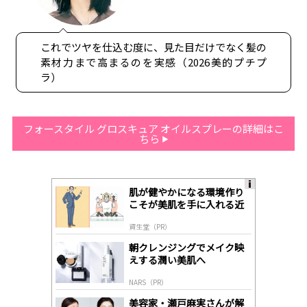
これでツヤを仕込む度に、見た目だけでなく髪の
素材力まで高まるのを実感（2026美的プチプ
ラ）
フォースタイル グロスキュア オイルスプレーの詳細はこ
ちら
肌が健やかになる環境作り
A
こそが美肌を手に入れる近
ds
道
by
資生堂（PR）
lo
gl
朝クレンジングでメイク映
y
えする潤い美肌へ
NARS（PR）
美容家・瀬戸麻実さんが解