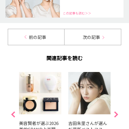
この記事も読む＞＞
前の記事
次の記事
関連記事を読む
的ベス
美容賢者が選ぶ2026
吉田朱里さんが選ん
202