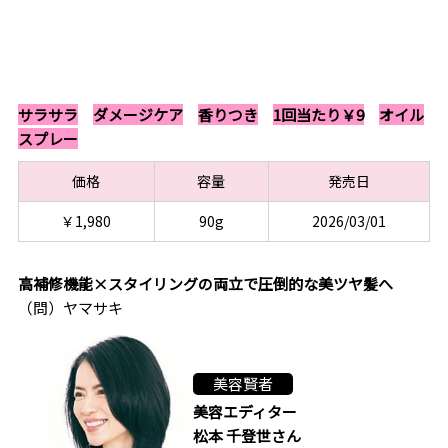
サラサラ
ダメージケア
香りつき
1回当たり￥9
オイル
スプレー
価格
容量
発売日
￥1,980
90g
2026/03/01
高補修機能×スタイリングの両立で圧倒的な美ツヤ髪へ
（問）ヤマサキ
美容賢者
美容エディター
松本 千登世さん