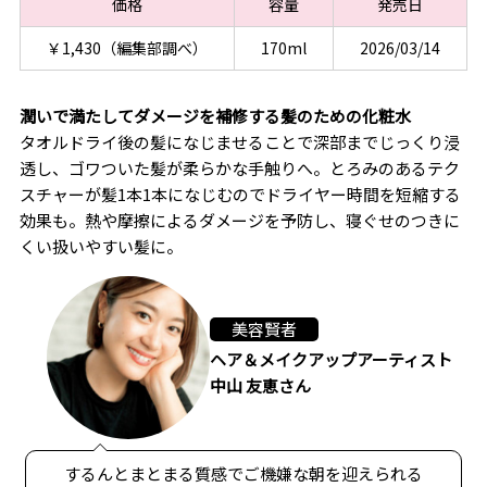
価格
容量
発売日
￥1,430（編集部調べ）
170ml
2026/03/14
潤いで満たしてダメージを補修する髪のための化粧水
タオルドライ後の髪になじませることで深部までじっくり浸
透し、ゴワついた髪が柔らかな手触りへ。とろみのあるテク
スチャーが髪1本1本になじむのでドライヤー時間を短縮する
効果も。熱や摩擦によるダメージを予防し、寝ぐせのつきに
くい扱いやすい髪に。
美容賢者
ヘア＆メイクアップアーティスト
中山 友恵さん
するんとまとまる質感でご機嫌な朝を迎えられる