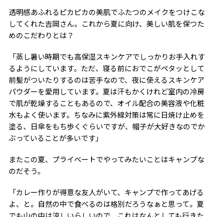
透明感あふれるピカピカの美肌でふたつのメイクをつけこな
してくれた吉岡さん。これから夏に向け、美しい肌を保つた
めのこだわりとは？
「蒸し暑い時期でも高保湿スキンケアでしっかりお手入れす
るようにしています。ただ、寝る前におでこがペタッとして
前髪がついたりするのは苦手なので、夜に使えるスキンケア
パウダーを愛用しています。夏は汗もかくけれど室内の冷房
で肌が乾燥することもあるので、オイル配合の美容液や化粧
水もよく使います。ちなみに紫外線対策は常に日焼け止めを
塗る、日傘をもち歩くぐらいですが、帽子が大好きなのでか
ぶっていることが多いです」
またこの夏、プライベートでやってみたいことはキャンプな
のだそう。
「カレー作りが得意な友人がいて、キャンプで作ってあげる
よ、と。自然の中で食べるのは格別だろうなぁと思って。夏
でも山の中は涼しいらしいので、これはなんとしても行きた