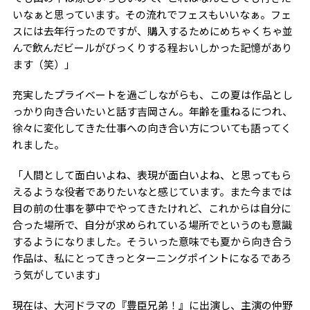
いなぁと思っています。その流れでフェスもいいなぁ。フェ
スには去年行ったのですが、購入するためにめちゃくちゃ並
んで飲んだビールがびっくりする程おいしかった記憶があり
ます（笑）」
充実したプライベートを過ごしながらも、この夏は作品とし
っかり向き合いたいと話す吉岡さん。年齢を重ねるにつれ、
徐々に変化してきた仕事への向き合い方についても語ってく
れました。
「人間として面白いよね、表現が面白いよね、と思ってもら
えるような役者でありたいなと感じています。また今までは
目の前の仕事を夢中でやってきたけれど、これからは自分に
合った場所で、自分が求められている場所でというのも意識
するようになりました。そういった意味でも夏から向き合う
作品は、私にとってきっとターニングポイントになるであろ
う気がしています」
現在は、大河ドラマの『豊臣兄弟！』に出演し、主演の仲野