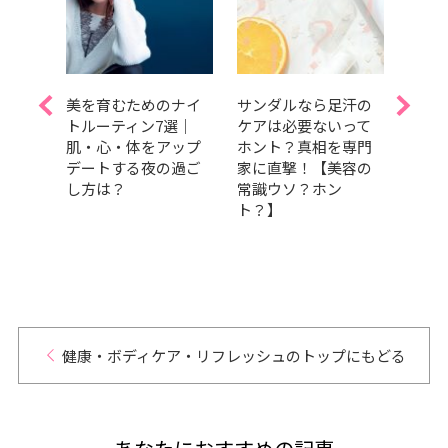
偏愛サ
美を育むためのナイ
サンダルなら足汗の
今日
透明
トルーティン7選｜
ケアは必要ないって
血糖
ため
肌・心・体をアップ
ホント？真相を専門
【睡
？
デートする夜の過ご
家に直撃！【美容の
の理
し方は？
常識ウソ？ホン
デト
ト？】
健康・ボディケア・リフレッシュのトップにもどる