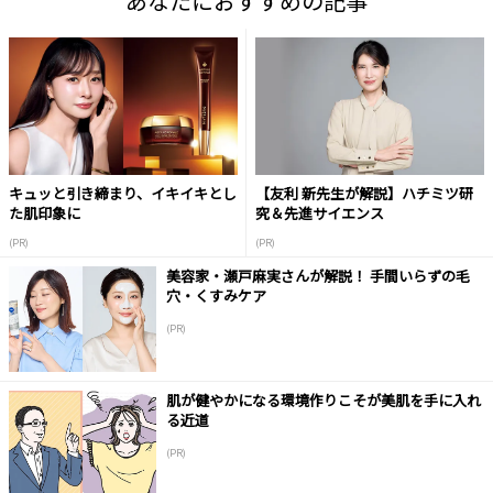
あなたにおすすめの記事
キュッと引き締まり、イキイキとし
【友利 新先生が解説】ハチミツ研
た肌印象に
究＆先進サイエンス
(PR)
(PR)
美容家・瀬戸麻実さんが解説！ 手間いらずの毛
穴・くすみケア
(PR)
肌が健やかになる環境作りこそが美肌を手に入れ
る近道
(PR)