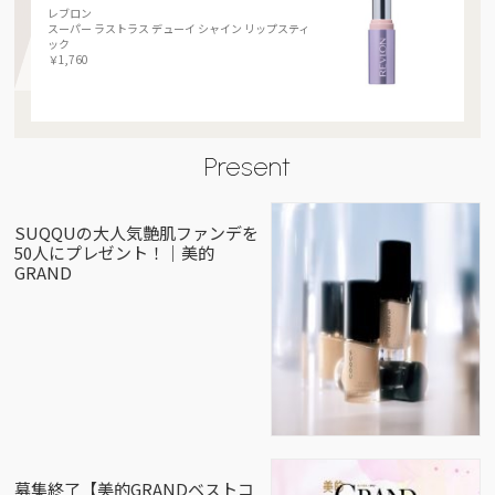
レブロン
スーパー ラストラス デューイ シャイン リップスティ
ック
￥1,760
Present
SUQQUの大人気艶肌ファンデを
50人にプレゼント！｜美的
GRAND
募集終了【美的GRANDベストコ