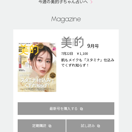
今週の美的子ちゃん占いへ
Magazine
9
月号
7月22日 ￥1,100
肌もメイクも「スタミナ」仕込み
でくずれ知らず！
最新号を購入する
定期購読
試し読み