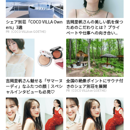
シェア別荘「COCO VILLA Own
吉岡里帆さんの美しい肌を保つ
ers」3選
ためのこだわりとは？ プライ
PR（COCO VILLA on GOETHE）
ベートや仕事への向き合い...
吉岡里帆さん魅せる「サマーヌ
全国の絶景ポイントにサウナ付
ーディ」なふたつの顔｜スペシ
きのシェア別荘を展開
PR（COCO VILLA on GOETHE）
ャルインタビューも必見♡