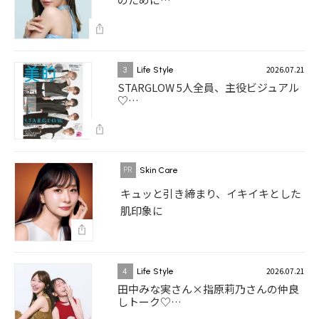
2026.07.21
3
Life Style
STARGLOW 5人全員、主役ビジュアル
♡…
Skin Care
キュッと引き締まり、イキイキとした
肌印象に
2026.07.21
4
Life Style
田中みな実さん×指原莉乃さんの仲良
しトーク♡…