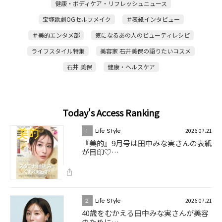
健康・ボディケア・リフレッシュニュース
宝塚歌劇OGセルフメイク
＃表紙インタビュー
＃美的エンタメ部
気になるあの人のビューティレシピ
ライフスタイル特集
美容家 石井美保の語りたいコスメ
石井 美保
健康・ヘルスケア
Today's Access Ranking
2026.07.21
1
Life Style
『美的』9月号は田中みな実さんの表紙
が目印♡…
2026.07.21
2
Life Style
40歳をむかえる田中みな実さんが美容
のために…