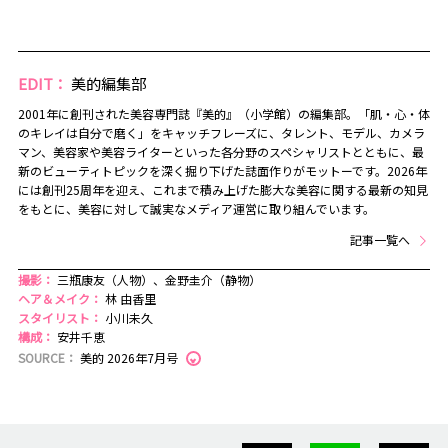
EDIT：
美的編集部
2001年に創刊された美容専門誌『美的』（小学館）の編集部。「肌・心・体
のキレイは自分で磨く」をキャッチフレーズに、タレント、モデル、カメラ
マン、美容家や美容ライターといった各分野のスペシャリストとともに、最
新のビューティトピックを深く掘り下げた誌面作りがモットーです。2026年
には創刊25周年を迎え、これまで積み上げた膨大な美容に関する最新の知見
をもとに、美容に対して誠実なメディア運営に取り組んでいます。
記事一覧へ
撮影：
三瓶康友（人物）、金野圭介（静物）
ヘア＆メイク：
林 由香里
スタイリスト：
小川未久
構成：
安井千恵
SOURCE：
美的 2026年7月号