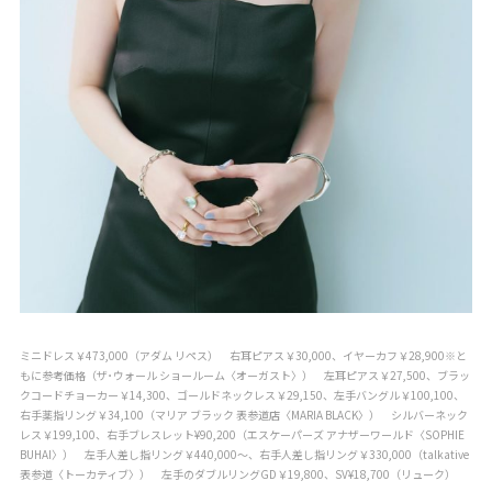
ミニドレス￥473,000（アダム リペス） 右耳ピアス￥30,000、イヤーカフ￥28,900※と
もに参考価格（ザ･ウォール ショールーム〈オーガスト〉） 左耳ピアス￥27,500、ブラッ
クコードチョーカー￥14,300、ゴールドネックレス￥29,150、左手バングル￥100,100、
右手薬指リング￥34,100（マリア ブラック 表参道店〈MARIA BLACK〉） シルバーネック
レス￥199,100、右手ブレスレット¥90,200（エスケーパーズ アナザーワールド〈SOPHIE
BUHAI〉） 左手人差し指リング￥440,000～、右手人差し指リング￥330,000（talkative
表参道〈トーカティブ〉） 左手のダブルリングGD￥19,800、SV¥18,700（リューク）