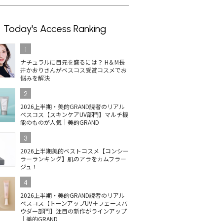
Today's Access Ranking
1
ナチュラルに目元を盛るには？ H＆M長
井かおりさんがベスコス受賞コスメでお
悩みを解決
2
2026上半期・美的GRAND読者のリアル
ベスコス【スキンケアUV部門】マルチ機
能のものが人気｜美的GRAND
3
2026上半期美的ベストコスメ【コンシー
ラーランキング】肌のアラをカムフラー
ジュ！
4
2026上半期・美的GRAND読者のリアル
ベスコス【トーンアップUV＋フェースパ
ウダー部門】注目の新作がラインアップ
｜美的GRAND