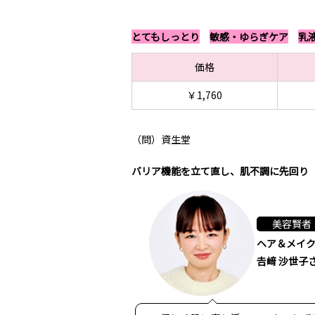
とてもしっとり
敏感・ゆらぎケア
乳
価格
￥1,760
（問）資生堂
バリア機能を立て直し、肌不調に先回り
美容賢者
ヘア＆メイ
𠮷﨑 沙世子