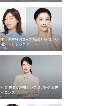
容家・瀬戸麻実さんが解説！ 手間いら
の毛穴・くすみケア
ア花王
友利 新先生が解説】ハチミツ研究＆先
サイエンス
ン