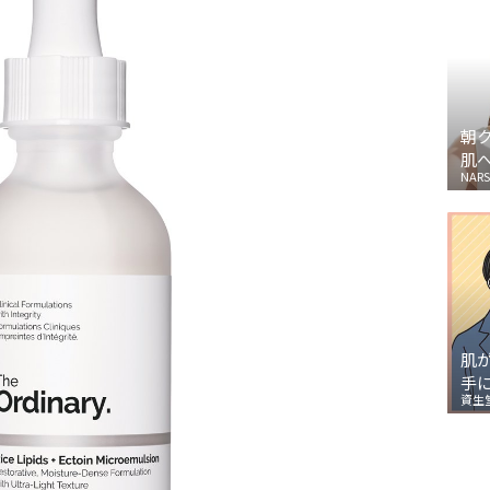
朝
肌
NARS
肌
手
資生