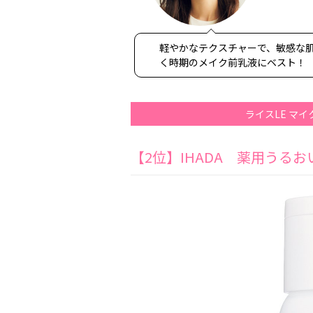
軽やかなテクスチャーで、敏感な
く時期のメイク前乳液にベスト！（
ライスLE マ
【2位】IHADA 薬用うる