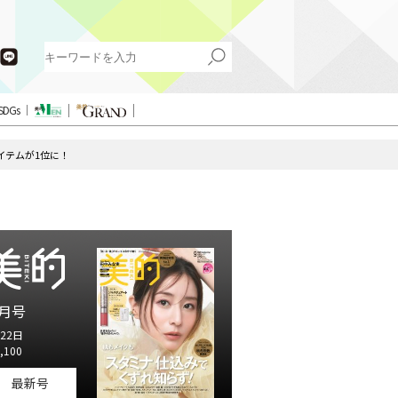
SDGs
イテムが1位に！
月号
22日
,100
最新号