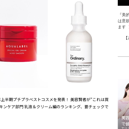
『美的
は意
ます
【
年上半期プチプラベストコスメを発表！ 美容賢者が“これは買
キンケア部門 乳液＆クリーム編のランキング、要チェックで
美
で
エリ