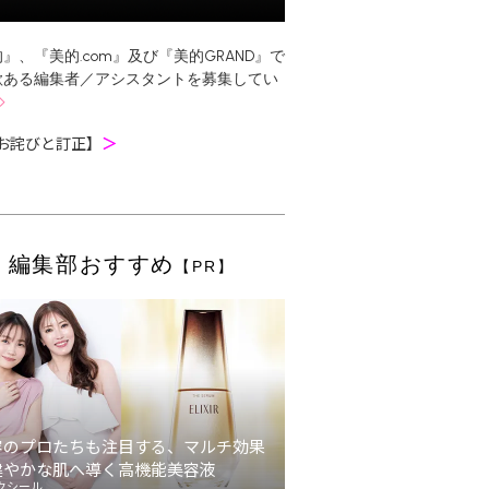
』、『美的.com』及び『美的GRAND』で
欲ある編集者／アシスタントを募集してい
お詫びと訂正】
＞
編集部おすすめ
【PR】
容のプロたちも注目する、マルチ効果
健やかな肌へ導く高機能美容液
クシール