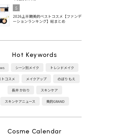
5
2026上半期美的ベストコスメ【ファンデ
ーションランキング】総まとめ
Hot Keywords
ws
シーン別メイク
トレンドメイク
ストコスメ
メイクアップ
のぼり もえ
長井 かおり
スキンケア
スキンケアニュース
美的GRAND
Cosme Calendar