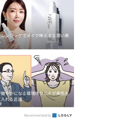
クレンジングでメイク映えする潤い美
へ
が健やかになる環境作りこそが美肌を
に入れる近道
堂
Recommended by