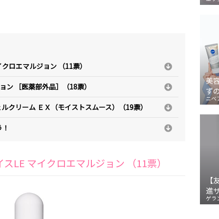
イクロエマルジョン （11票）
美
ジョン ［医薬部外品］（18票）
ず
ニベ
ェルクリーム ＥＸ（モイストスムース）（19票）
う！
スLE マイクロエマルジョン （11票）
【
進
ゲラ