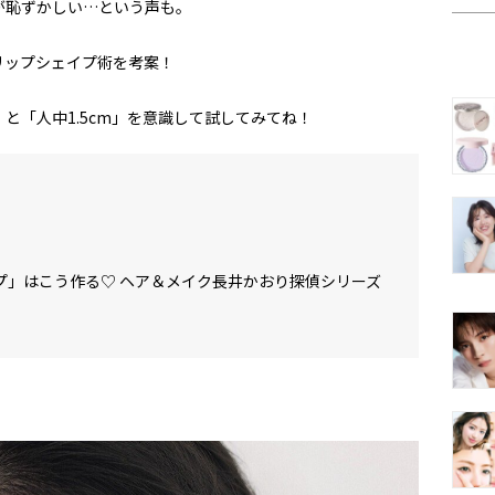
が恥ずかしい…という声も。
リップシェイプ術を考案！
と「人中1.5cm」を意識して試してみてね！
プ」はこう作る♡ ヘア＆メイク長井かおり探偵シリーズ