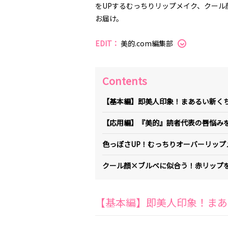
をUPするむっちりリップメイク、クー
お届け。
EDIT：
美的.com編集部
Contents
【基本編】即美人印象！まあるい新く
【応用編】『美的』読者代表の唇悩み
色っぽさUP！むっちりオーバーリップ
クール顔×ブルベに似合う！赤リップ
【基本編】即美人印象！まあ