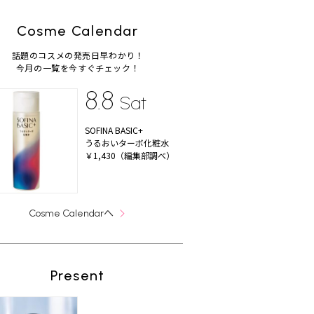
Cosme Calendar
話題のコスメの発売日早わかり！
今月の一覧を今すぐチェック！
8.8
Sat
SOFINA BASIC+
うるおいターボ化粧水
￥1,430（編集部調べ）
へ
Cosme Calendar
Present