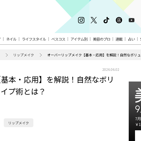
ア
ネイル
ライフスタイル
ベスコス
アイテム別
美容のプロ
連載
占い
リップメイク
オーバーリップメイク【基本・応用】を解説！自然なボリュ
2026.06.02
【基本・応用】を解説！自然なボリ
ェイプ術とは？
9
7月
リップメイク
￥1