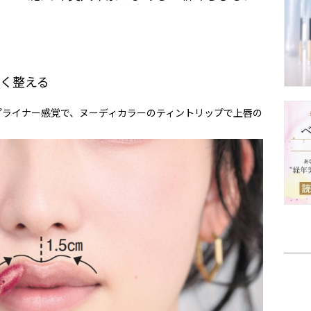
丸く整える
ップライナー感覚で、ヌーディカラーのティントリップで上唇の