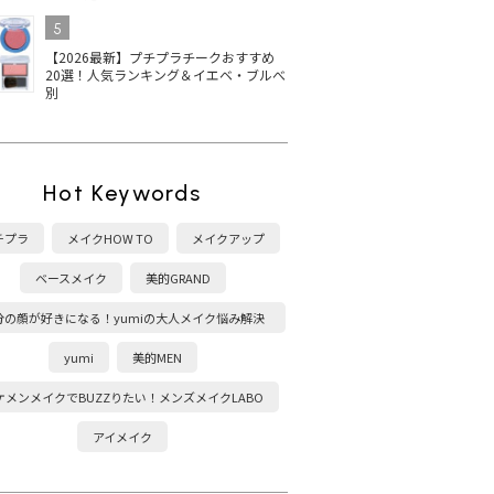
5
【2026最新】プチプラチークおすすめ
20選！人気ランキング＆イエベ・ブルべ
別
Hot Keywords
チプラ
メイクHOW TO
メイクアップ
ベースメイク
美的GRAND
分の顔が好きになる！yumiの大人メイク悩み解決
塾
yumi
美的MEN
ケメンメイクでBUZZりたい！メンズメイクLABO
アイメイク