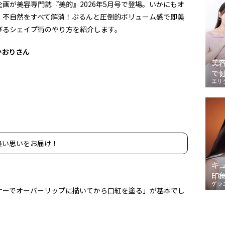
画が美容専門誌『美的』2026年5月号で登場。いかにもオ
、不自然をすべて解消！ぷるんと圧倒的ボリューム感で即美
びるシェイプ術のやり方を紹介します。
かおりさん
美
で
エリ
熱い思いをお届け！
キ
印
ゲラ
ナーでオーバーリップに描いてから口紅を塗る」が基本でし