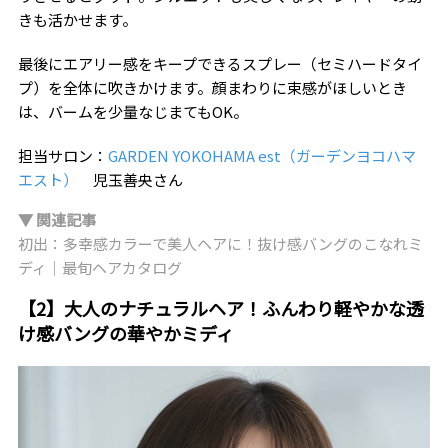
きも活かせます。
最後にエアリー感をキープできるスプレー（セミハードタイ
プ）を全体に吹きかけます。顔まわりに束感がほしいとき
は、バームを少量なじまてもOK。
担当サロン：
GARDEN YOKOHAMA est（ガーデンヨコハマ
エスト）
児玉善央さん
▼ 関連記事
初出：多幸感カラーで美人ヘアに！抜け感バングのこなれミ
ディ｜最旬ヘアカタログ
【2】大人のナチュラルヘア！ふんわり軽やかな透
け感バングの華やかミディ