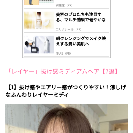
道
by
資生堂（PR）
lo
gl
美容のプロたちも注目す
y
る、マルチ効果で健やかな
肌へ導く高機能美容液
エリクシール（PR）
朝クレンジングでメイク映
えする潤い美肌へ
NARS（PR）
「レイヤー」抜け感ミディアムヘア【7選】
【1】抜け感やエアリー感がつくりやすい！涼しげ
なふんわりレイヤーミディ