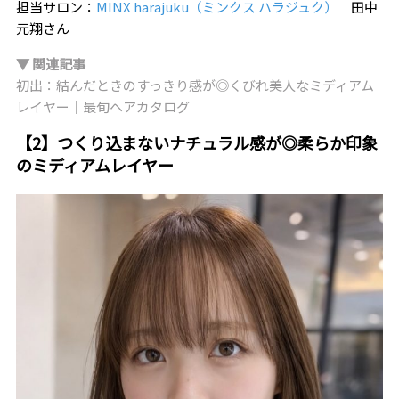
担当サロン：
MINX harajuku（ミンクス ハラジュク）
田中
元翔さん
▼ 関連記事
初出：結んだときのすっきり感が◎くびれ美人なミディアム
レイヤー｜最旬ヘアカタログ
【2】つくり込まないナチュラル感が◎柔らか印象
のミディアムレイヤー