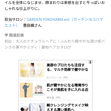
イルを全体になじませ、顔まわりは束感を出すと今っぽいお
しゃれな仕上がりに。
担当サロン：
GARDEN YOKOHAMA est（ガーデンヨコハマ
エスト）
豊田楓さん
▼ 関連記事
初出：大人のナチュラルヘアに！ふんわり軽やかな透け感バ
ングの華やかミディ｜最旬ヘアカタログ
美容のプロたちも注目す
A
る、マルチ効果で健やかな
ds
肌へ導く高機能美容液
by
エリクシール（PR）
lo
gl
肌が健やかになる環境作り
y
こそが美肌を手に入れる近
道
資生堂（PR）
朝クレンジングでメイク映
えする潤い美肌へ