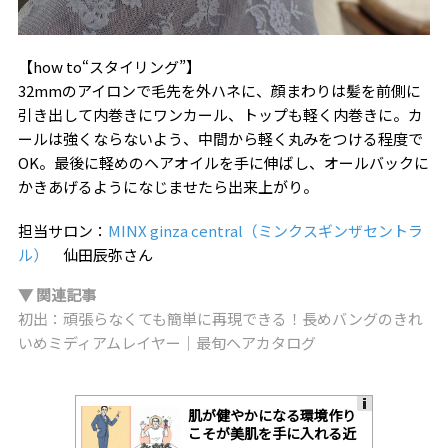
【how to“スタイリング”】
32mmのアイロンで毛先を外ハネに、顔まわりは髪を前側に
引き出して内巻きにワンカール、トップも軽く内巻きに。カ
ールは強くならないよう、中間から軽く丸みをつける程度で
OK。最後に軽めのヘアオイルを手に伸ばし、オールバックに
かきあげるようになじませたら出来上がり。
担当サロン：
MINX ginza central（ミンクスギンザセントラ
ル）
仙田辰弥さん
▼ 関連記事
初出：頑張らなくても簡単に再現できる！長めバングのきれ
いめミディアムレイヤー｜最旬ヘアカタログ
肌が健やかになる環境作り
A
こそが美肌を手に入れる近
ds