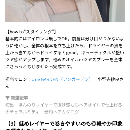
【how to“スタイリング”】
基本的にはアイロンは無しでOK。前髪は分け目がつかないよ
うに乾かし、全体の根本を立ち上げたら、ドライヤーの風を
上から当てながらドライするとgood。キューティクルが整い
ツヤ感がアップします。軽めのオイルorツヤスプレーを全体
にさらっとなじませたら完成です。
担当サロン：
Uné GARDEN（アンガーデン）
小野寺紗良さ
ん
▼ 関連記事
初出：ほんのりレイヤーで抜け感も◎ヘアオイルで仕上げる
ナチュラルミディ｜最旬ヘアカタログ
【3】低めレイヤーで巻きやすいのも◎軽やか印象