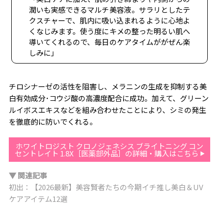
潤いも実感できるマルチ美容液。サラリとしたテ
クスチャーで、肌内に吸い込まれるように心地よ
くなじみます。使う度にキメの整った明るい肌へ
導いてくれるので、毎日のケアタイムががぜん楽
しみに」
チロシナーゼの活性を阻害し、メラニンの生成を抑制する美
白有効成分･コウジ酸の高濃度配合に成功。加えて、グリーン
ルイボスエキスなどを組み合わせたことにより、シミの発生
を徹底的に防いでくれる。
ホワイトロジスト クロノジェネシス ブライトニング コン
セントレイト 1.8X［医薬部外品］の詳細・購入はこちら
▼ 関連記事
初出：【2026最新】美容賢者たちの今期イチ推し美白＆UV
ケアアイテム12選