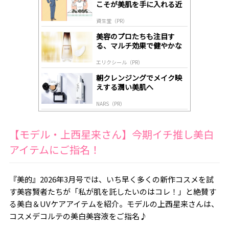
こそが美肌を手に入れる近
ds
道
by
資生堂（PR）
lo
gl
美容のプロたちも注目す
y
る、マルチ効果で健やかな
肌へ導く高機能美容液
エリクシール（PR）
朝クレンジングでメイク映
えする潤い美肌へ
NARS（PR）
【モデル・上西星来さん】今期イチ推し美白
アイテムにご指名！
『美的』2026年3月号では、いち早く多くの新作コスメを試
す美容賢者たちが「私が肌を託したいのはコレ！」と絶賛す
る美白＆UVケアアイテムを紹介。モデルの上西星来さんは、
コスメデコルテの美白美容液をご指名♪