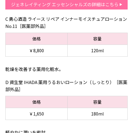
ジェネレイティング エッセンシャルズの詳細はこちら
C 勇心酒造 ライース リペア インナーモイスチュアローション
No.11［医薬部外品］
価格
容量
￥8,800
120ml
乾燥を改善する薬用化粧水。
D 資生堂 IHADA 薬用うるおいローション（しっとり）［医薬
部外品］
価格
容量
￥1,650
180ml
軽やかに潤いを密封。