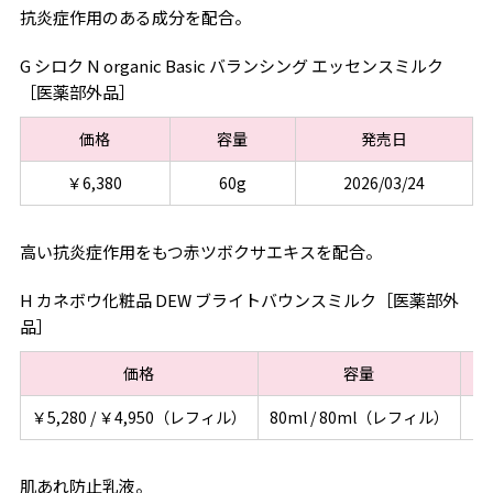
抗炎症作用のある成分を配合。
G シロク N organic Basic バランシング エッセンスミルク
［医薬部外品］
価格
容量
発売日
￥6,380
60g
2026/03/24
高い抗炎症作用をもつ赤ツボクサエキスを配合。
H カネボウ化粧品 DEW ブライトバウンスミルク［医薬部外
品］
価格
容量
￥5,280 / ￥4,950（レフィル）
80ml / 80ml（レフィル）
20
肌あれ防止乳液。