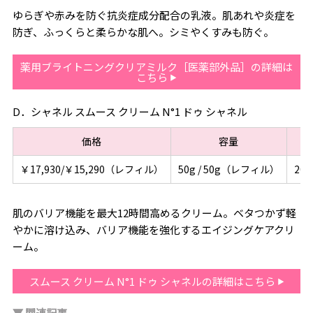
ゆらぎや赤みを防ぐ抗炎症成分配合の乳液。肌あれや炎症を
防ぎ、ふっくらと柔らかな肌へ。シミやくすみも防ぐ。
薬用ブライトニングクリアミルク［医薬部外品］の詳細は
こちら
D．シャネル スムース クリーム N°1 ドゥ シャネル
価格
容量
￥17,930/￥15,290（レフィル）
50g / 50g（レフィル）
202
肌のバリア機能を最大12時間高めるクリーム。ベタつかず軽
やかに溶け込み、バリア機能を強化するエイジングケアクリ
ーム。
スムース クリーム N°1 ドゥ シャネルの詳細はこちら
▼ 関連記事