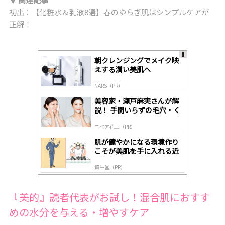
初出：【化粧水＆乳液8選】春のゆらぎ肌はシンプルケアが
正解！
朝クレンジングでメイク映
A
えする潤い美肌へ
ds
by
NARS（PR）
lo
gl
美容家・瀬戸麻実さんが解
y
説！ 手間いらずの毛穴・く
すみケア
ニベア花王（PR）
肌が健やかになる環境作り
こそが美肌を手に入れる近
道
資生堂（PR）
『美的』読者代表がお試し！混合肌におすす
めの水分を与える・増やすケア