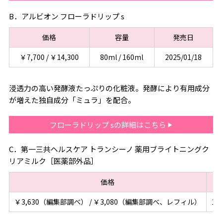
B．アルビオン フローラドリップ s
価格
容量
発売日
￥7,700 / ￥14,300
80ml / 160ml
2025/01/18
浸透力の高い発酵液たっぷりの化粧液。発酵により有用成分
が増えた独自成分「ミュラ」を配合。
フローラドリップ sの詳細はこちら
C．第一三共ヘルスケア トランシーノ 薬用ブライトニングク
リアミルク［医薬部外品］
価格
￥3,630（編集部調べ） / ￥3,080（編集部調べ、レフィル）
10