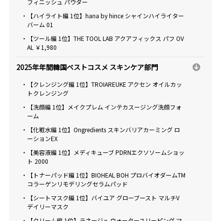
フィニッシュ パウダー
・【ハイライト編 1位】hana by hince シャインハイライター
バーム 01
・【ツール編 1位】THE TOOL LAB アクアフィックス パフ OV
AL ￥1,980
2025年年間韓国ベストコスメ スキンケア部門
・【クレンジング編 1位】TROIAREUKE アクセン オイルカッ
トクレンジング
・【洗顔編 1位】メイクプレム インテカスージング洗顔フォ
ーム
・【化粧水編 1位】Ongredients スキンバリアカーミング ロ
ーションEX
・【美容液編 1位】メディキューブ PDRNエクソソームショッ
ト 2000
・【トナーパッド編 1位】BIOHEAL BOH プロバイオダームTM
コラーゲンリモデリングセラムパッド
・【シートマスク編 1位】バイユア グローブースト マルチV
デイリーマスク
・【クリーム編 1位】ラネージュ ウォータースリーピング マ