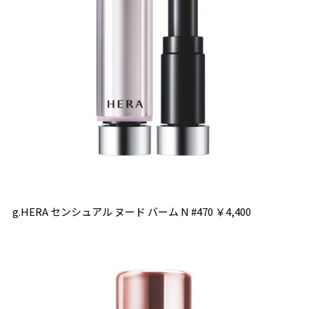
g.HERA センシュアル ヌード バーム N #470 ￥4,400