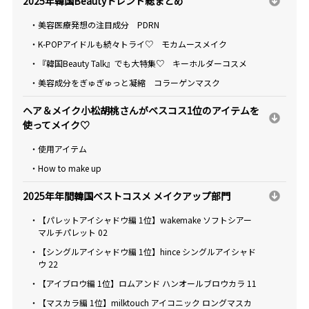
2025年韓国Beautyトレンド総まとめ
・美容医療発想の注目成分 PDRN
・K-POPアイドルも続々トライ♡ モカムースメイク
・『韓国Beauty Talk』でも大特集♡ キーホルダーコスメ
・美容成分をぎゅぎゅっと凝縮 コラーゲンマスク
ヘア＆メイク小松胡桃さんがベスコス1位のアイテムを
使ってメイク♡
・使用アイテム
・How to make up
2025年年間韓国ベストコスメ メイクアップ部門
・【パレットアイシャドウ編 1位】wakemake ソフトシアー
マルチパレット 02
・【シングルアイシャドウ編 1位】hince シングルアイシャド
ウ 22
・【アイブロウ編 1位】ロムアンド ハンオールブロウカラ 11
・【マスカラ編 1位】milktouch アイコニック ロングマスカ