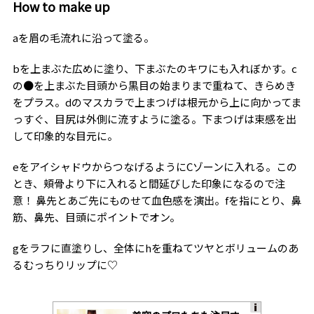
How to make up
aを眉の毛流れに沿って塗る。
bを上まぶた広めに塗り、下まぶたのキワにも入れぼかす。c
の●を上まぶた目頭から黒目の始まりまで重ねて、きらめき
をプラス。dのマスカラで上まつげは根元から上に向かってま
っすぐ、目尻は外側に流すように塗る。下まつげは束感を出
して印象的な目元に。
eをアイシャドウからつなげるようにCゾーンに入れる。この
とき、頬骨より下に入れると間延びした印象になるので注
意！ 鼻先とあご先にものせて血色感を演出。fを指にとり、鼻
筋、鼻先、目頭にポイントでオン。
gをラフに直塗りし、全体にhを重ねてツヤとボリュームのあ
るむっちりリップに♡