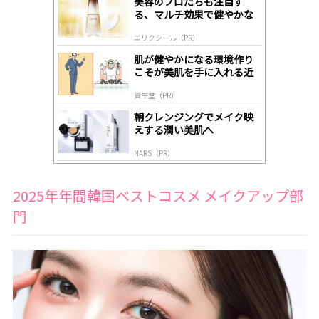
美容のプロたちも注目す
A
る、マルチ効果で健やかな
ds
肌へ導く高機能美容液
by
エリクシール（PR）
lo
gl
肌が健やかになる環境作り
y
こそが美肌を手に入れる近
道
資生堂（PR）
朝クレンジングでメイク映
えする潤い美肌へ
NARS（PR）
2025年年間韓国ベストコスメ メイクアップ部
門