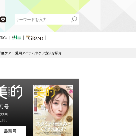
SDGs
都度ケア！ 愛用アイテムやケア方法を紹介
月号
22日
,100
最新号