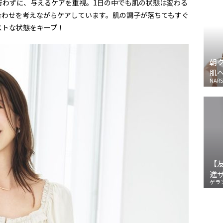
行わずに、与えるケアを重視。1日の中でも肌の状態は変わる
合わせを考えながらケアしています。肌の調子が落ちてもすぐ
ストな状態をキープ！
朝
肌
NARS
【
進
ゲラ