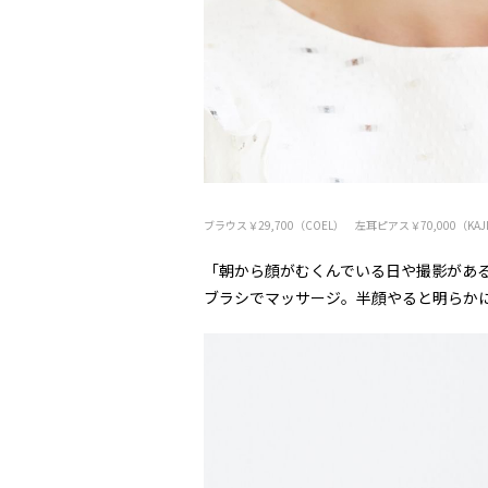
ブラウス￥29,700（COEL） 左耳ピアス￥70,000（KAJIT
「朝から顔がむくんでいる日や撮影があ
ブラシでマッサージ。半顔やると明らか