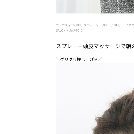
ブラウス￥36,300、スカート￥33,000（COEL） ピアス￥7
SALON〈 カジタ〉）
スプレー＋頭皮マッサージで朝
＼グリグリ押し上げる／