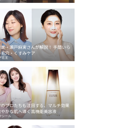
容家・瀬戸麻実さんが解説！ 手間いら
の毛穴・くすみケア
ア花王
容のプロたちも注目する、マルチ効果
健やかな肌へ導く高機能美容液
クシール