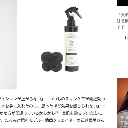
『美的
は意
ます
【
ディションが上がらない」「いつものスキンケアが最近効い
スメを手に入れたのに、思ったほど効果を感じられない」…
効かせ方が間違っているからかも!? 美肌を誇るプロたちに、
キ
ア、たるみ対策をモデル・動画クリエイターの石井亜美さん
印
ゲラ