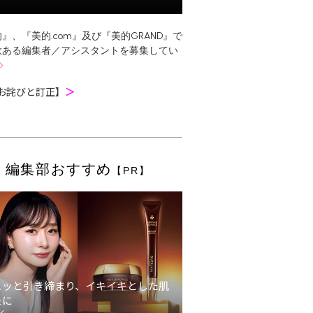
』、『美的.com』及び『美的GRAND』で
欲ある編集者／アシスタントを募集してい
お詫びと訂正】
＞
編集部おすすめ
【PR】
ュッと引き締まり、イキイキとした肌
象に
ン