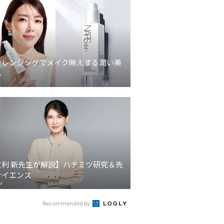
クレンジングでメイク映えする潤い美
へ
友利 新先生が解説】ハチミツ研究＆先
サイエンス
ン
Recommended by