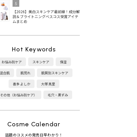
5
【2026】美白スキンケア最前線！成分解
説＆ブライトニングベスコス受賞アイテ
ムまとめ
Hot Keywords
お悩み別ケア
スキンケア
保湿
混合肌
肌荒れ
肌質別スキンケア
喜多 よしか
大塚 真里
その他（お悩み別ケア）
毛穴・黒ずみ
Cosme Calendar
話題のコスメの発売日早わかり！