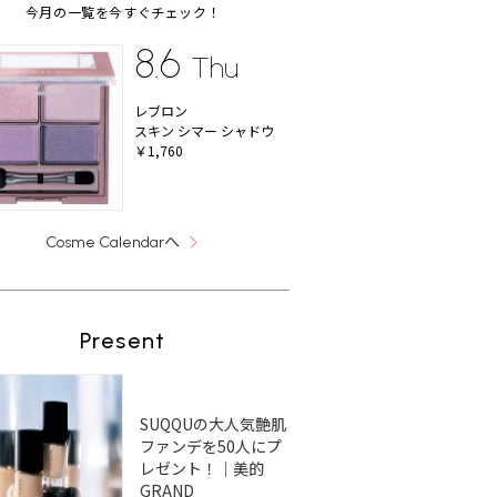
今月の一覧を今すぐチェック！
8.6
Thu
レブロン
スキン シマー シャドウ
￥1,760
へ
Cosme Calendar
Present
SUQQUの大人気艶肌
ファンデを50人にプ
レゼント！｜美的
GRAND