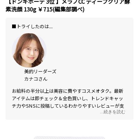
【ドンキホーテ
3
位 】メラノ
CC
ディープクリア酵
素洗顔 130g ￥715(編集部調べ)
■トライしたのは....
美的リーダーズ
カナコさん
お給料の半分以上は美容に費やすコスメオタク。最新
アイテムは即チェック＆全色買いし、トレンドキャッ
チ力やSNSに投稿しているわかりやすいレビューが支
...続きを読む
持を集める。最近では企業のSNSのディレクションも
行っている。