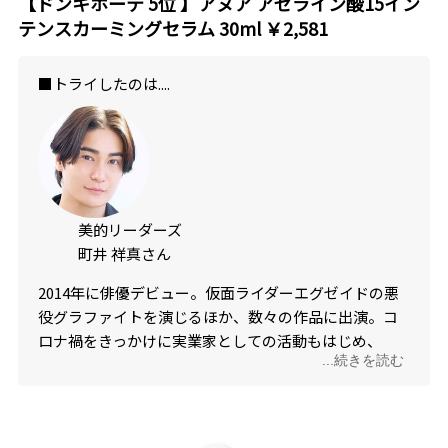
【ドンキホーテ
5
位 】アヌア アゼライン酸15イン
テンスカーミングセラム 30ml ￥2,581
■トライしたのは....
美的リーダーズ
町井 祥真さん
2014年に俳優デビュー。仮面ライダーエグゼイドの悪
役グラファイトを演じるほか、数々の作品に出演。コ
ロナ禍をきっかけに実業家としての活動もはじめ、
...続きを読む
2022年にジェンダーフリースキンケアブランドの
「TooB」をデビューさせる。スキンケアのこだわりは
もちろん、週4でジムに通いボディメイクにも励む。