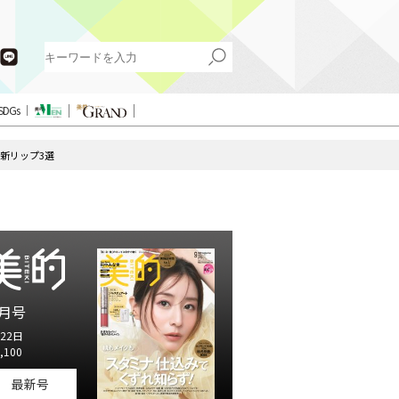
SDGs
新リップ3選
月号
22日
,100
最新号