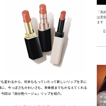
『美的
は意
ます
【
でも変わるから、何本ももっていたって新しいリップを手に
様に、今っぽさもかわいさも、多幸感までもかなえてくれる
！今回は「自分色ベージュ」リップを紹介。
キ
印
ゲラ