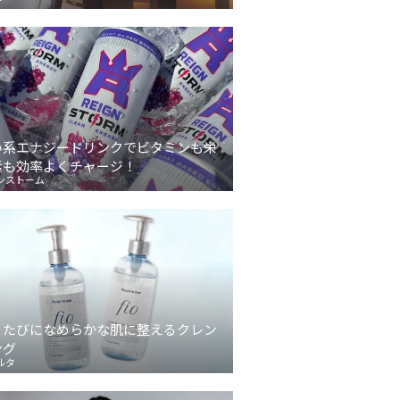
い系エナジードリンクでビタミンも栄
素も効率よくチャージ！
ンストーム
うたびになめらかな肌に整えるクレン
ング
ルタ