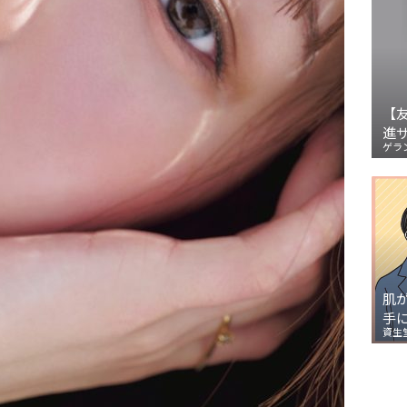
【
進
ゲラ
肌
手
資生