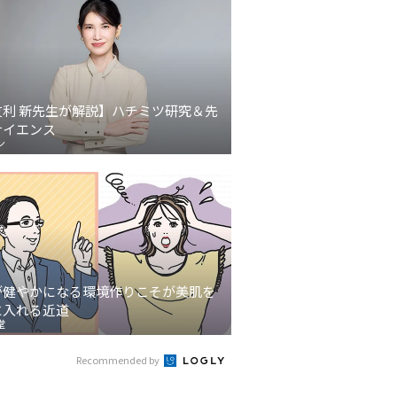
友利 新先生が解説】ハチミツ研究＆先
サイエンス
ン
が健やかになる環境作りこそが美肌を
に入れる近道
堂
Recommended by