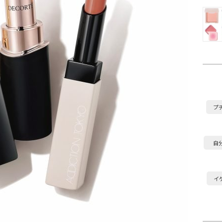
プ
自
イ