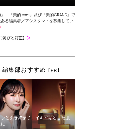
』、『美的.com』及び『美的GRAND』で
欲ある編集者／アシスタントを募集してい
お詫びと訂正】
＞
編集部おすすめ
【PR】
ュッと引き締まり、イキイキとした肌
象に
ン