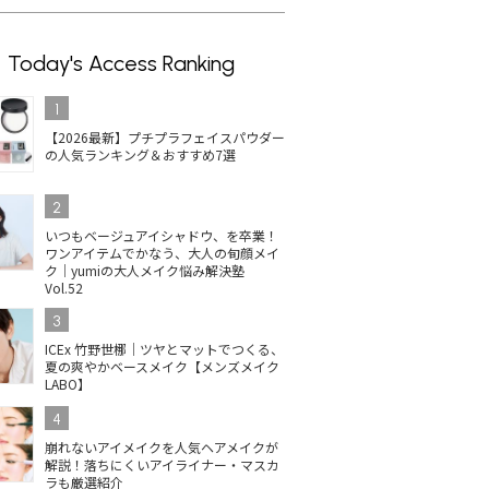
Today's Access Ranking
1
【2026最新】プチプラフェイスパウダー
の人気ランキング＆おすすめ7選
2
いつもベージュアイシャドウ、を卒業！
ワンアイテムでかなう、大人の旬顔メイ
ク｜yumiの大人メイク悩み解決塾
Vol.52
3
ICEx 竹野世梛｜ツヤとマットでつくる、
夏の爽やかベースメイク【メンズメイク
LABO】
4
崩れないアイメイクを人気ヘアメイクが
解説！落ちにくいアイライナー・マスカ
ラも厳選紹介