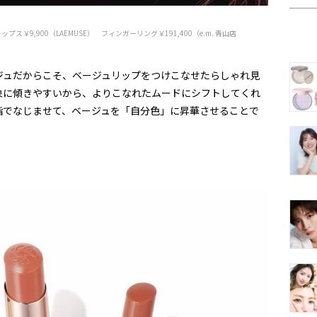
￥9,900（LAEMUSE） フィンガーリング￥191,400（e.m. 青山店
ジュだからこそ、ベージュリップをつけこなせたらしゃれ見
象に傾きやすいから、よりこなれたムードにシフトしてくれ
指でなじませて、ベージュを「自分色」に昇華させることで