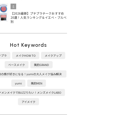
5
【2026最新】プチプラチークおすすめ
20選！人気ランキング＆イエベ・ブルべ
別
Hot Keywords
チプラ
メイクHOW TO
メイクアップ
ベースメイク
美的GRAND
分の顔が好きになる！yumiの大人メイク悩み解決
塾
yumi
美的MEN
ケメンメイクでBUZZりたい！メンズメイクLABO
アイメイク