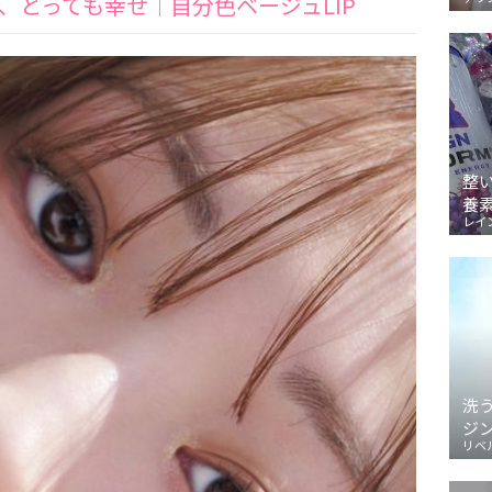
、とっても幸せ｜自分色ベージュLIP
整
養
レイ
洗
ジ
リベ