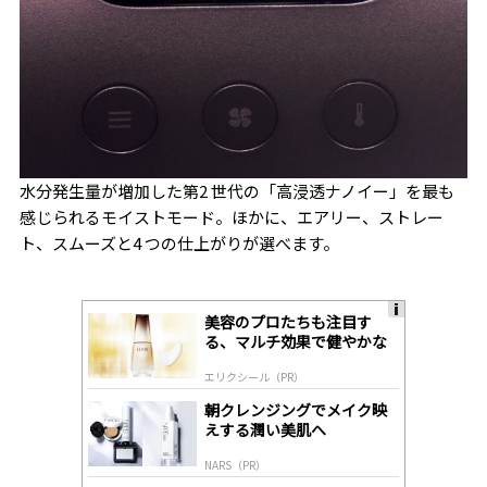
水分発生量が増加した第2 世代の「高浸透ナノイー」を最も
感じられるモイストモード。ほかに、エアリー、ストレー
ト、スムーズと4 つの仕上がりが選べます。
美容のプロたちも注目す
A
る、マルチ効果で健やかな
ds
肌へ導く高機能美容液
by
エリクシール（PR）
lo
gl
朝クレンジングでメイク映
y
えする潤い美肌へ
NARS（PR）