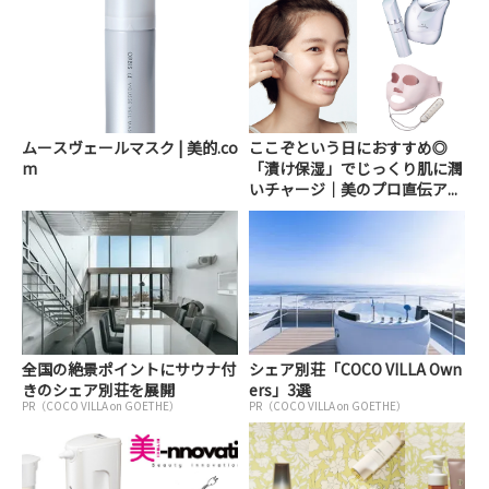
ムースヴェールマスク | 美的.co
ここぞという日におすすめ◎
m
「漬け保湿」でじっくり肌に潤
いチャージ｜美のプロ直伝ア...
全国の絶景ポイントにサウナ付
シェア別荘「COCO VILLA Own
きのシェア別荘を展開
ers」3選
PR（COCO VILLA on GOETHE）
PR（COCO VILLA on GOETHE）