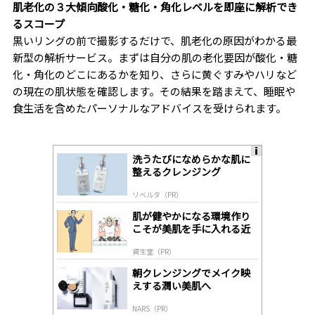
肌老化の３大傾向酸化・糖化・角化レベルを即座に解析でき
るスコープ
黒いリングの前で撮影するだけで、肌老化の原因がわかる最
新型の解析サービス。まずは自分の肌の老化要因が酸化・糖
化・角化のどこにあるかを知り、さらに黄ぐすみやハリなど
の現在の肌状態を確認します。その結果を踏まえて、睡眠や
食生活を含めたパーソナルなアドバイスを受けられます。
洗うたびになめらかな肌に
A
整えるクレンジング
ds
by
リベルタ（PR）
lo
gl
肌が健やかになる環境作り
y
こそが美肌を手に入れる近
道
資生堂（PR）
朝クレンジングでメイク映
えする潤い美肌へ
NARS（PR）