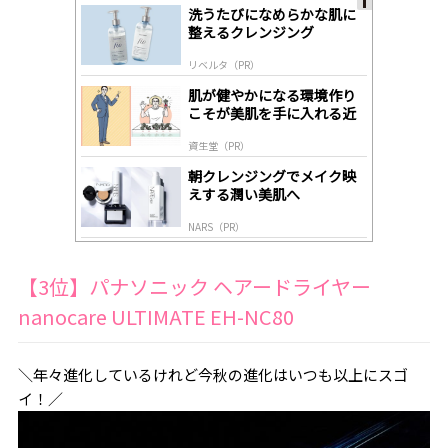
洗うたびになめらかな肌に
A
整えるクレンジング
ds
by
リベルタ（PR）
lo
gl
肌が健やかになる環境作り
y
こそが美肌を手に入れる近
道
資生堂（PR）
朝クレンジングでメイク映
えする潤い美肌へ
NARS（PR）
【3位】パナソニック ヘアードライヤー
nanocare ULTIMATE EH-NC80
＼年々進化しているけれど今秋の進化はいつも以上にスゴ
イ！／