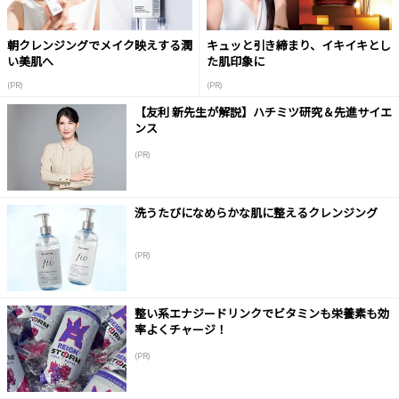
朝クレンジングでメイク映えする潤
キュッと引き締まり、イキイキとし
い美肌へ
た肌印象に
(PR)
(PR)
【友利 新先生が解説】ハチミツ研究＆先進サイエ
ンス
(PR)
洗うたびになめらかな肌に整えるクレンジング
(PR)
整い系エナジードリンクでビタミンも栄養素も効
率よくチャージ！
(PR)