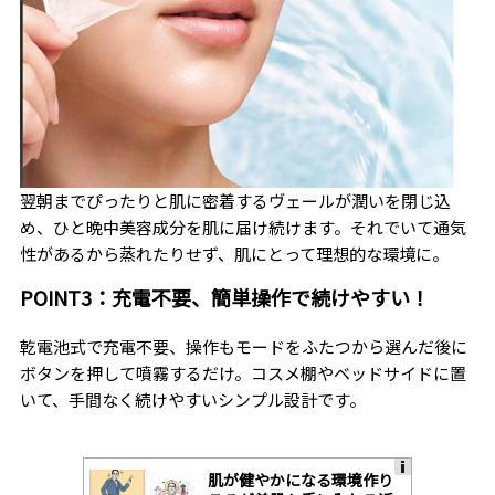
翌朝までぴったりと肌に密着するヴェールが潤いを閉じ込
め、ひと晩中美容成分を肌に届け続けます。それでいて通気
性があるから蒸れたりせず、肌にとって理想的な環境に。
POINT3：充電不要、簡単操作で続けやすい！
乾電池式で充電不要、操作もモードをふたつから選んだ後に
ボタンを押して噴霧するだけ。コスメ棚やベッドサイドに置
いて、手間なく続けやすいシンプル設計です。
肌が健やかになる環境作り
A