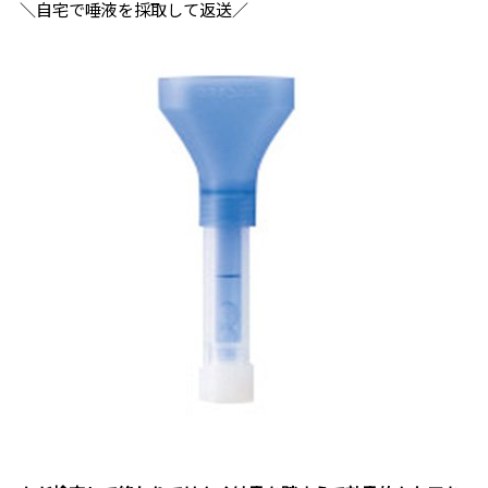
＼自宅で唾液を採取して返送／