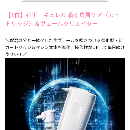
【1位】花王 キュレル 着る角層ケア〈カー
トリッジ〉＆ヴェールクリエイター
＼保湿成分と一体化した生ヴェールを吹きつける進化型・新
カートリッジ＆マシン本体も進化。操作性がUPして毎日続け
やすい！／