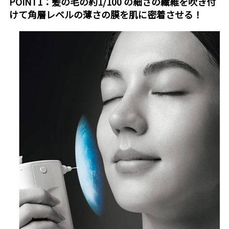
POINT1：髪の毛の約1/100 の細さの繊維を吹き付
けて角層レベルの薄さの膜を肌に密着させる！