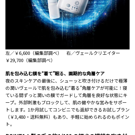
左／￥6,600（編集部調べ） 右／ヴェールクリエイター
￥29,700（編集部調べ）
肌を包み込む膜を“着て”眠る、画期的な角層ケア
夜のスキンケアの最後に、シューッと吹き付けるだけで極薄
の潤いヴェールで肌を包み込む“着る”角層ケアが可能に！寝
ている間ずっと潤いの膜でガードして角層を良好な状態にキ
ープ。外部刺激もブロックして、肌の健やかな営みをサポー
トします。1か月試してコンビニでも返却できるお試しプラン
（￥3,480・送料無料）もあり、手軽に始められるのもポイン
ト。