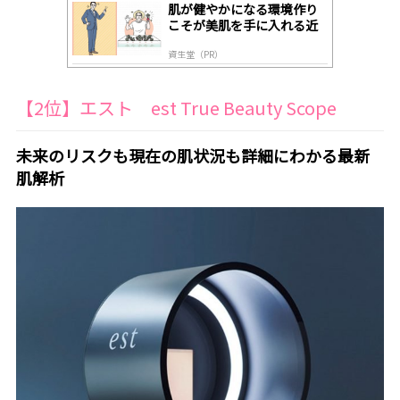
肌が健やかになる環境作り
こそが美肌を手に入れる近
道
資生堂（PR）
【2位】エスト est True Beauty Scope
未来のリスクも現在の肌状況も詳細にわかる最新
肌解析