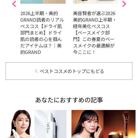
美的
2026上半期・美的
美容賢者が選ぶ2026
吉田
リアル
GRAND読者のリアル
美的GRAND上半期・
だ最
ケア
ベスコス【ドライ肌
経年美化ベスコス
メ、
の高
部門まとめ】ドライ
【ベースメイク部
ます
々｜
肌の読者の心を掴ん
門】この春夏のベー
202
だアイテムは？｜美
スメイクの最適解が
トコ
的GRAND
今ここに！
ベストコスメのトップにもどる
あなたにおすすめの記事