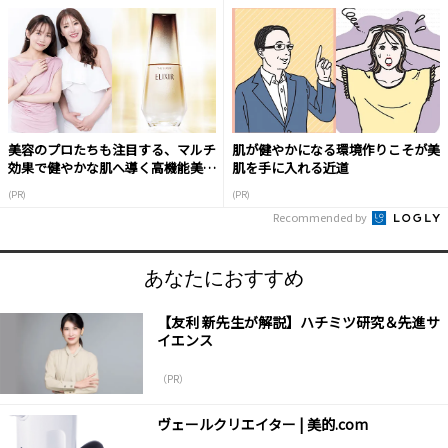
美容のプロたちも注目する、マルチ
肌が健やかになる環境作りこそが美
効果で健やかな肌へ導く高機能美容
肌を手に入れる近道
液
(PR)
(PR)
Recommended by
あなたにおすすめ
【友利 新先生が解説】ハチミツ研究＆先進サ
イエンス
（PR）
ヴェールクリエイター | 美的.com