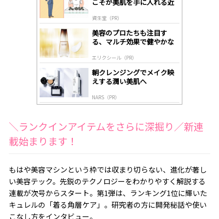
こそが美肌を手に入れる近
ds
道
by
資生堂（PR）
lo
gl
美容のプロたちも注目す
y
る、マルチ効果で健やかな
肌へ導く高機能美容液
エリクシール（PR）
朝クレンジングでメイク映
えする潤い美肌へ
NARS（PR）
＼ランクインアイテムをさらに深掘り／新連
載始まります！
もはや美容マシンという枠では収まり切らない、進化が著し
い美容テック。先鋭のテクノロジーをわかりやすく解説する
連載が次号からスタート。第1弾は、ランキング1位に輝いた
キュレルの「着る角層ケア」。研究者の方に開発秘話や使い
こなし方をインタビュー。