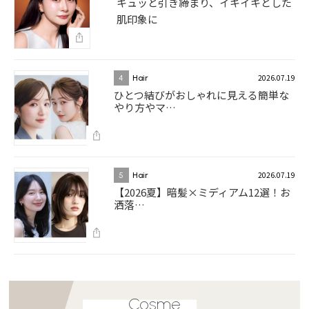
キュッと引き締まり、イキイキとした
肌印象に
2026.07.19
4
Hair
ひとつ結びがおしゃれに見える簡単な
やり方やマ…
2026.07.19
5
Hair
【2026夏】暗髪×ミディアム12選！お
洒落…
Cosme