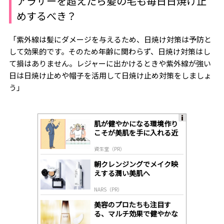
アラサーを超えたら髪の毛も毎日日焼け止
めするべき？
「紫外線は髪にダメージを与えるため、日焼け対策は予防と
して効果的です。そのため年齢に関わらず、日焼け対策はし
て損はありません。レジャーに出かけるときや紫外線が強い
日は日焼け止めや帽子を活用して日焼け止め対策をしましょ
う」
肌が健やかになる環境作り
A
こそが美肌を手に入れる近
ds
道
by
資生堂（PR）
lo
gl
朝クレンジングでメイク映
y
えする潤い美肌へ
NARS（PR）
美容のプロたちも注目す
る、マルチ効果で健やかな
肌へ導く高機能美容液