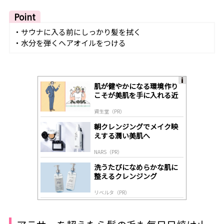
Point
・サウナに入る前にしっかり髪を拭く
・
水分を弾くヘアオイルをつける
肌が健やかになる環境作り
A
こそが美肌を手に入れる近
ds
道
by
資生堂（PR）
lo
gl
朝クレンジングでメイク映
y
えする潤い美肌へ
NARS（PR）
洗うたびになめらかな肌に
整えるクレンジング
リベルタ（PR）