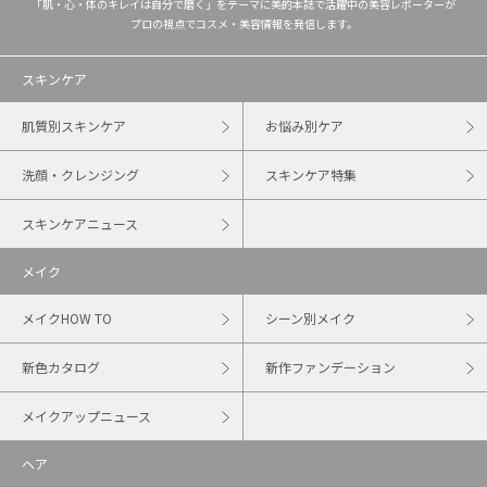
「肌・心・体のキレイは自分で磨く」をテーマに美的本誌で活躍中の美容レポーターが
プロの視点でコスメ・美容情報を発信します。
スキンケア
肌質別スキンケア
お悩み別ケア
洗顔・クレンジング
スキンケア特集
スキンケアニュース
メイク
メイクHOW TO
シーン別メイク
新色カタログ
新作ファンデーション
メイクアップニュース
ヘア