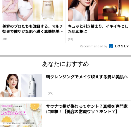
美容のプロたちも注目する、マルチ
キュッと引き締まり、イキイキとし
効果で健やかな肌へ導く高機能美容
た肌印象に
液
(PR)
(PR)
Recommended by
あなたにおすすめ
朝クレンジングでメイク映えする潤い美肌へ
（PR）
サウナで髪が傷むってホント？真相を専門家
に直撃！【美容の常識ウソ？ホント？】