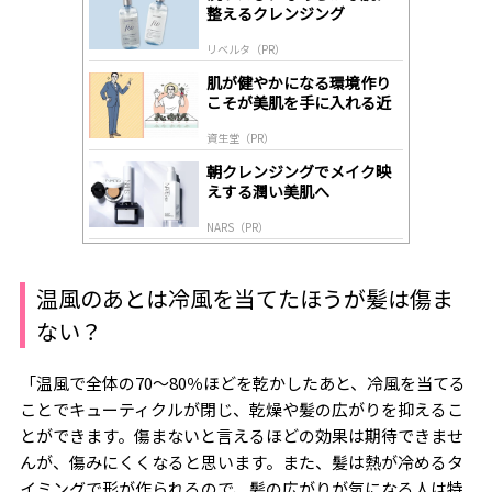
整えるクレンジング
ds
by
リベルタ（PR）
lo
gl
肌が健やかになる環境作り
y
こそが美肌を手に入れる近
道
資生堂（PR）
朝クレンジングでメイク映
えする潤い美肌へ
NARS（PR）
温風のあとは冷風を当てたほうが髪は傷ま
ない？
「温風で全体の70～80％ほどを乾かしたあと、冷風を当てる
ことでキューティクルが閉じ、乾燥や髪の広がりを抑えるこ
とができます。傷まないと言えるほどの効果は期待できませ
んが、傷みにくくなると思います。また、髪は熱が冷めるタ
イミングで形が作られるので、髪の広がりが気になる人は特