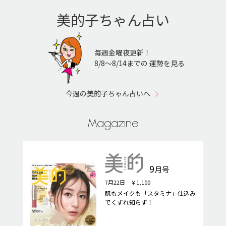
美的子ちゃん占い
毎週金曜夜更新！
8/8〜8/14までの 運勢を見る
今週の美的子ちゃん占いへ
Magazine
9
月号
7月22日 ￥1,100
肌もメイクも「スタミナ」仕込み
でくずれ知らず！