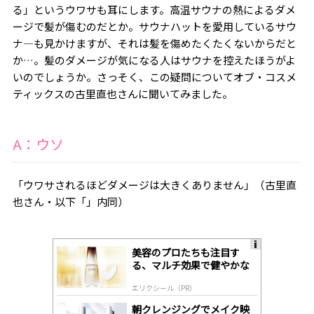
る」というウワサも耳にします。高温サウナの熱によるダメ
ージで髪が傷むのだとか。サウナハットを愛用しているサウ
ナ―も見かけますが、それは髪を傷めたくたくないからだと
か…。髪のダメージが気になる人はサウナを控えたほうがよ
いのでしょうか。さっそく、この疑問について
オブ・コスメ
ティックスの古里直也
さんに聞いてみました。
A：ウソ
「ウワサされるほどダメージは大きくありません」（
古里直
也
さん・以下「」内同）
美容のプロたちも注目す
A
る、マルチ効果で健やかな
ds
肌へ導く高機能美容液
by
エリクシール（PR）
lo
gl
朝クレンジングでメイク映