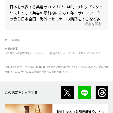
日本を代表する美容サロン「Of HAIR」のトップスタイ
リストとして美容の最前線にたち15年。サロンワーク
の傍ら日本全国・海外でセミナーの講師をするなど多
...続きを読む
方面で活躍をしており、国内にとどまらず海外でも評
価が高い。毎年数多くのヘアショーにも出演してい
る。今も現場に立ちお客様の生の声に耳を傾けながら
文／土屋美緒
も、ナチュラルコスメブランド「オブ・コスメティッ
クス」の営業部長として日々商品開発や店舗開発など
▼ 関連記事
ヘアサロンの髪質改善トリートメントは普通のトリートメントとは違うってホント？
邁進し続けている。
■
オブ・コスメティックス
※価格表記に関して：2021年3月31日までの公開記事で特に表記がないものについては税抜
き価格、2021年4月1日以降公開の記事は税込み価格です。
この記事をシェアする
【PR】キュッと引き締まり、イキ