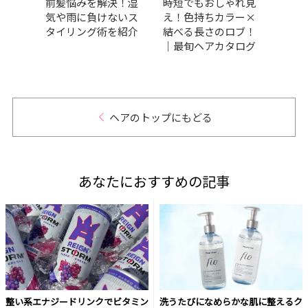
ピンク
前髪悩みを解決！湿
時短でもおしゃれ見
【20
め・明
気や雨に負けないス
え！色持ちカラー×
アオ
めカ
タイリング術を紹介
結べる長さのロブ！
コス
｜最旬ヘアカタログ
おす
ヘアのトップにもどる
あなたにおすすめの記事
整い系エナジードリンクでビタミン
洗うたびになめらかな肌に整えるク