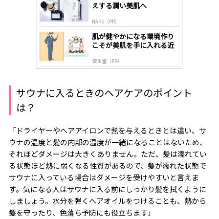
y
えする潤い美肌へ
NARS（PR）
肌が健やかになる環境作り
こそが美肌を手に入れる近
道
資生堂（PR）
サウナに入るときのヘアケアのポイント
は？
「ドライヤーやヘアアイロンで熱を与えるときとは違い、サ
ウナの温度と髪の内部の温度が一緒になることはないため、
それほどダメージは大きくありません。ただ、髪は濡れてい
る状態ほど熱に弱くなる性質があるので、髪が濡れた状態で
サウナに入っている場合はダメージを受けやすいと言えま
す。気になる人はサウナに入る前にしっかり髪を拭くように
しましょう。水分を弾くヘアオイルをつけることも、熱から
髪を守ったり、色落ち予防にも役立ちます」