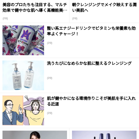
美容のプロたちも注目する、マルチ
朝クレンジングでメイク映えする潤
効果で健やかな肌へ導く高機能美容
い美肌へ
液
(PR)
(PR)
整い系エナジードリンクでビタミンも栄養素も効
率よくチャージ！
(PR)
洗うたびになめらかな肌に整えるクレンジング
(PR)
肌が健やかになる環境作りこそが美肌を手に入れ
る近道
(PR)