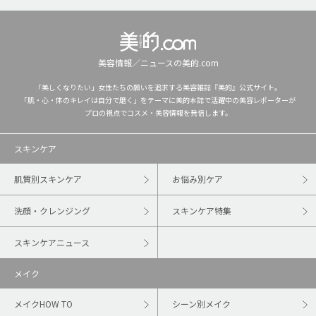
美容情報／ニュースの美的.com
「美しくなりたい」女性たちの願いを追求する美容雑誌『美的』公式サイト。
「肌・心・体のキレイは自分で磨く」をテーマに美的本誌で活躍中の美容レポーターが
プロの視点でコスメ・美容情報を発信します。
スキンケア
肌質別スキンケア
お悩み別ケア
洗顔・クレンジング
スキンケア特集
スキンケアニュース
メイク
メイクHOW TO
シーン別メイク