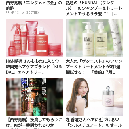
西野亮廣「エンタメ×お金」の
話題の「KUNDAL（クンダ
軌跡
ル）」のシャンプー＆トリート
PR（FINCHI on GOETHE）
メントでうるサラ髪に！｜...
H&M夢月さんもお気に入り♡
大人気「ボタニスト」のシャン
韓国発ヘアケアブランド「KUN
プー＆トリートメントが約1週
DAL」のヘアトリー...
間試せる！｜『美的』7月...
【西野亮廣】投資してもらうに
森 香澄さんヘアに近づける♡
は、何が一番問われるのか
「ジルスチュアート」のオール