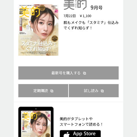
9
月号
7月22日 ￥1,100
肌もメイクも「スタミナ」仕込み
でくずれ知らず！
最新号を購入する
定期購読
試し読み
美的がタブレットや
スマートフォンで読める！