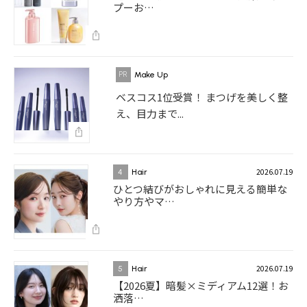
プーお…
Make Up
ベスコス1位受賞！ まつげを美しく整
え、目力まで...
2026.07.19
4
Hair
ひとつ結びがおしゃれに見える簡単な
やり方やマ…
2026.07.19
5
Hair
【2026夏】暗髪×ミディアム12選！お
洒落…