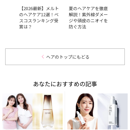
すめ
【2026最新】メルト
夏のヘアケアを徹底
前髪
1選！
のヘアケア12選！ベ
解説！紫外線ダメー
気や
見え
スコスランキング受
ジや頭皮のニオイを
タイ
介
賞は？
防ぐ方法
ヘアのトップにもどる
あなたにおすすめの記事