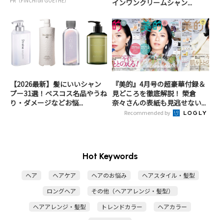
PR（FINCHI on GOETHE）
インワンクリームシャン...
【2026最新】髪にいいシャン
『美的』4月号の超豪華付録＆
プー31選！ベスコス名品やうね
見どころを徹底解説！ 榮倉
り・ダメージなどお悩...
奈々さんの表紙も見逃せない...
Recommended by
Hot Keywords
ヘア
ヘアケア
ヘアのお悩み
ヘアスタイル・髪型
ロングヘア
その他（ヘアアレンジ・髪型）
ヘアアレンジ・髪型
トレンドカラー
ヘアカラー