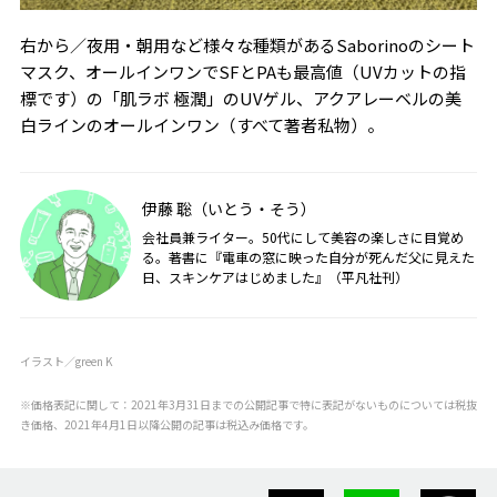
右から／夜用・朝用など様々な種類があるSaborinoのシート
マスク、オールインワンでSFとPAも最高値（UVカットの指
標です）の「肌ラボ 極潤」のUVゲル、アクアレーベルの美
白ラインのオールインワン（すべて著者私物）。
伊藤 聡（いとう・そう）
会社員兼ライター。50代にして美容の楽しさに目覚め
る。著書に『電車の窓に映った自分が死んだ父に見えた
日、スキンケアはじめました』（平凡社刊）
イラスト／green K
※価格表記に関して：2021年3月31日までの公開記事で特に表記がないものについては税抜
き価格、2021年4月1日以降公開の記事は税込み価格です。