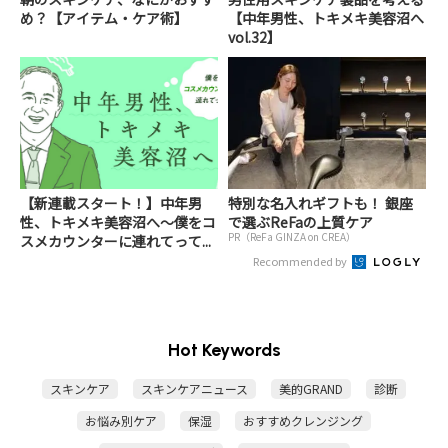
め？【アイテム・ケア術】
【中年男性、トキメキ美容沼へ
vol.32】
【新連載スタート！】中年男
特別な名入れギフトも！ 銀座
性、トキメキ美容沼へ～僕をコ
で選ぶReFaの上質ケア
PR（ReFa GINZA on CREA）
スメカウンターに連れてって...
Recommended by
Hot Keywords
スキンケア
スキンケアニュース
美的GRAND
診断
お悩み別ケア
保湿
おすすめクレンジング