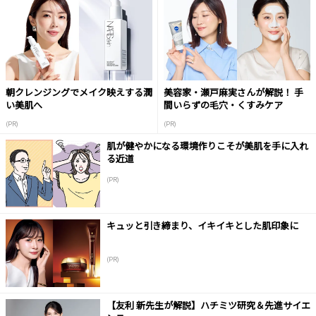
朝クレンジングでメイク映えする潤
美容家・瀬戸麻実さんが解説！ 手
い美肌へ
間いらずの毛穴・くすみケア
(PR)
(PR)
肌が健やかになる環境作りこそが美肌を手に入れ
る近道
(PR)
キュッと引き締まり、イキイキとした肌印象に
(PR)
【友利 新先生が解説】ハチミツ研究＆先進サイエ