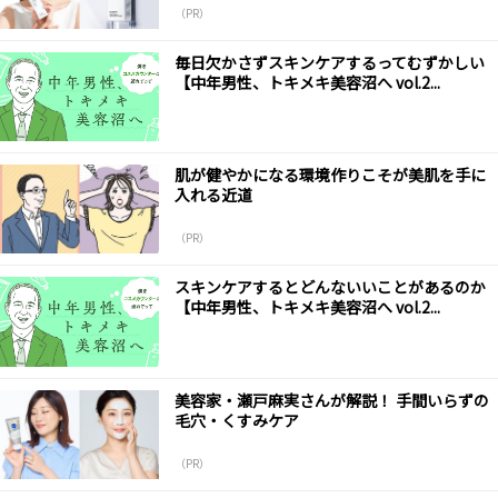
（PR）
毎日欠かさずスキンケアするってむずかしい
【中年男性、トキメキ美容沼へ vol.2...
肌が健やかになる環境作りこそが美肌を手に
入れる近道
（PR）
スキンケアするとどんないいことがあるのか
【中年男性、トキメキ美容沼へ vol.2...
美容家・瀬戸麻実さんが解説！ 手間いらずの
毛穴・くすみケア
（PR）