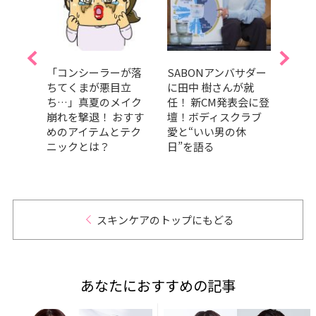
め毛穴
「コンシーラーが落
SABONアンバサダー
山崎
選！
ちてくまが悪目立
に田中 樹さんが就
「日
的
ち…」真夏のメイク
任！ 新CM発表会に登
カバ
コスか
崩れを撃退！ おすす
壇！ボディスクラブ
大公
めのアイテムとテク
愛と“いい男の休
サプ
ニックとは？
日”を語る
スキンケアのトップにもどる
あなたにおすすめの記事