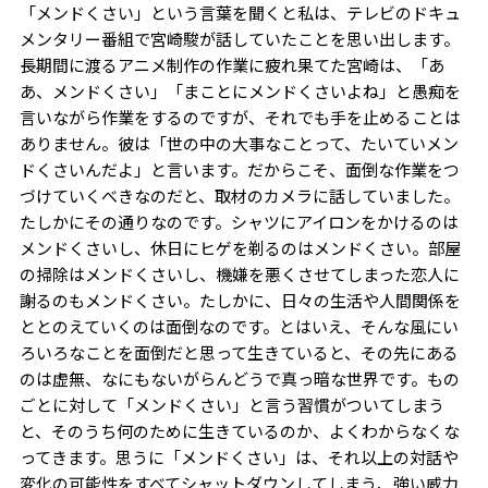
「メンドくさい」という言葉を聞くと私は、テレビのドキュ
メンタリー番組で宮崎駿が話していたことを思い出します。
長期間に渡るアニメ制作の作業に疲れ果てた宮崎は、「あ
あ、メンドくさい」「まことにメンドくさいよね」と愚痴を
言いながら作業をするのですが、それでも手を止めることは
ありません。彼は「世の中の大事なことって、たいていメン
ドくさいんだよ」と言います。だからこそ、面倒な作業をつ
づけていくべきなのだと、取材のカメラに話していました。
たしかにその通りなのです。シャツにアイロンをかけるのは
メンドくさいし、休日にヒゲを剃るのはメンドくさい。部屋
の掃除はメンドくさいし、機嫌を悪くさせてしまった恋人に
謝るのもメンドくさい。たしかに、日々の生活や人間関係を
ととのえていくのは面倒なのです。とはいえ、そんな風にい
ろいろなことを面倒だと思って生きていると、その先にある
のは虚無、なにもないがらんどうで真っ暗な世界です。もの
ごとに対して「メンドくさい」と言う習慣がついてしまう
と、そのうち何のために生きているのか、よくわからなくな
ってきます。思うに「メンドくさい」は、それ以上の対話や
変化の可能性をすべてシャットダウンしてしまう、強い威力