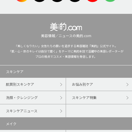
美容情報／ニュースの美的.com
「美しくなりたい」女性たちの願いを追求する美容雑誌『美的』公式サイト。
「肌・心・体のキレイは自分で磨く」をテーマに美的本誌で活躍中の美容レポーターが
プロの視点でコスメ・美容情報を発信します。
スキンケア
肌質別スキンケア
お悩み別ケア
洗顔・クレンジング
スキンケア特集
スキンケアニュース
メイク