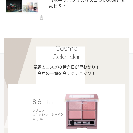
【ポーラ×クリスマスコフレ2026】発
売日＆…
Cosme
Calendar
話題のコスメの発売日が早わかり！
今月の一覧を今すぐチェック！
8.6
Thu
レブロン
スキン シマー シャドウ
￥1,760