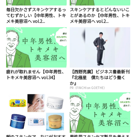
毎日欠かさずスキンケアするっ
スキンケアするとどんないいこ
てむずかしい【中年男性、トキ
とがあるのか【中年男性、トキ
メキ美容沼へ vol.2...
メキ美容沼へ vol.2...
疲れが取れません【中年男性、
【西野亮廣】ビジネス書最新刊
トキメキ美容沼へ vol.34】
『北極星 僕たちはどう働く
か』
PR（FINCHI on GOETHE）
朝のスキンケア、なにがおすす
男性用スキンケア製品を考える