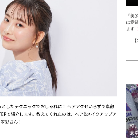
『美的
は意
ます
【
っとしたテクニックでおしゃれに！ ヘアアクセいらずで素敵
TEPで紹介します。教えてくれたのは、ヘア&メイクアップア
口翠彩さん！
整
養
レイ