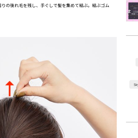
周りの後れ毛を残し、手ぐしで髪を集めて結ぶ。結ぶゴム
S