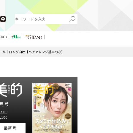
SDGs
テール｜ロング向け【ヘアアレンジ基本のき】
月号
22日
,100
最新号