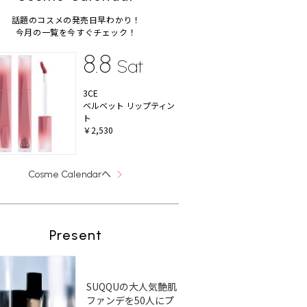
話題のコスメの発売日早わかり！
今月の一覧を今すぐチェック！
8.8
Sat
3CE
ベルベット リップティン
ト
￥2,530
へ
Cosme Calendar
Present
SUQQUの大人気艶肌
ファンデを50人にプ