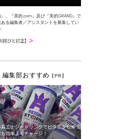
』、『美的.com』及び『美的GRAND』で
欲ある編集者／アシスタントを募集してい
お詫びと訂正】
＞
編集部おすすめ
【PR】
い系エナジードリンクでビタミンも栄
素も効率よくチャージ！
ンストーム