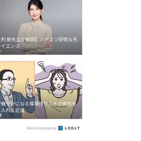
友利 新先生が解説】ハチミツ研究＆先
サイエンス
ン
が健やかになる環境作りこそが美肌を
に入れる近道
堂
Recommended by