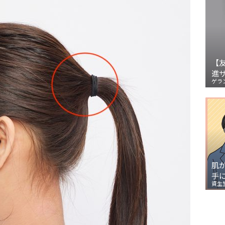
【
進
ゲラ
肌
手
資生