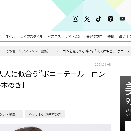
ア
ネイル
ライフスタイル
ベスコス
アイテム別
美容のプロ
連載
占い
その他（ヘアアレンジ・髪型）
ゴムを隠して小粋に。”大人に似合う”ポニー
2023.06.08
大人に似合う”ポニーテール｜ロン
基本のき】
9
7月
ンジ・髪型）
ヘアアレンジ基本のき
￥1