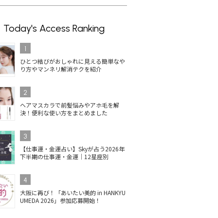
Today's Access Ranking
1
ひとつ結びがおしゃれに見える簡単なや
り方やマンネリ解消テクを紹介
2
ヘアマスカラで前髪悩みやアホ毛を解
決！便利な使い方をまとめました
3
【仕事運・金運占い】Skyが占う2026年
下半期の仕事運・金運｜12星座別
4
大阪に再び！「あいたい美的 in HANKYU
UMEDA 2026」参加応募開始！