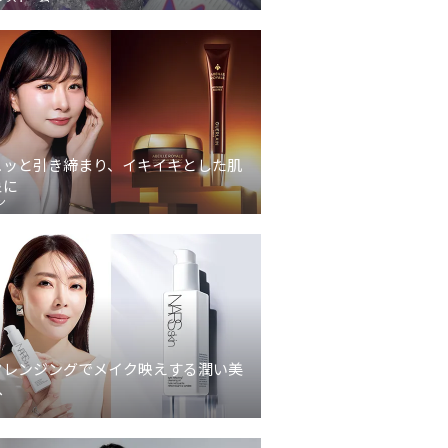
ュッと引き締まり、イキイキとした肌
象に
ン
クレンジングでメイク映えする潤い美
へ