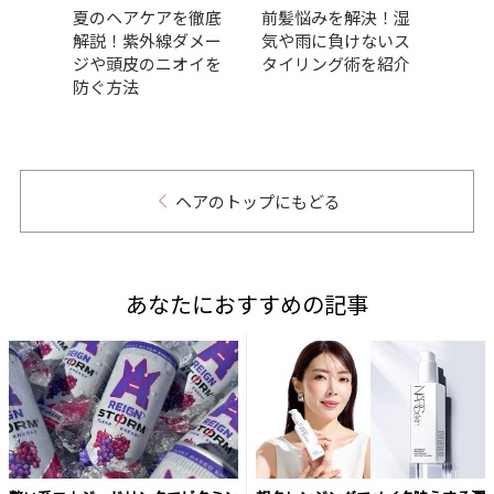
力
夏のヘアケアを徹底
前髪悩みを解決！湿
時短
本数
解説！紫外線ダメー
気や雨に負けないス
え！
いや
ジや頭皮のニオイを
タイリング術を紹介
結べ
幹再
防ぐ方法
｜最
』9月
ヘアのトップにもどる
あなたにおすすめの記事