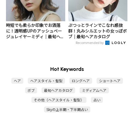
時短でも柔らか印象でお洒落
ぷつっとラインでこなれ感抜
に！透明感UPのアッシュベー
群！丸みシルエットの女っぽボ
ジュレイヤーミディ｜最旬ヘ...
ブ｜最旬ヘアカタログ
Recommended by
Hot Keywords
ヘア
ヘアスタイル・髪型
ロングヘア
ショートヘア
ボブ
最旬ヘアカタログ
ミディアムヘア
その他（ヘアスタイル・髪型）
占い
Skyの上半期・下半期占い