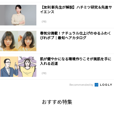
【友利 新先生が解説】ハチミツ研究＆先進サ
イエンス
（PR）
春気分満載！ナチュラル仕上げのゆるふわく
びれボブ｜最旬ヘアカタログ
肌が健やかになる環境作りこそが美肌を手に
入れる近道
（PR）
Recommended by
おすすめ特集