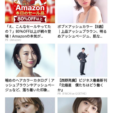
「え、こんなセールやってた
ボブ×アッシュカラー【8選】
の？」80％OFF以上が続々登
｜上品アッシュブラウン、明る
場！Amazonの本気が...
めアッシュベージュ、肌な...
PR（Amazon）
暗めのヘアカラーカタログ｜ア
【西野亮廣】ビジネス書最新刊
ッシュブラウンやアッシュベー
『北極星 僕たちはどう働く
ジュなど、落ち着いた印象...
か』
PR（FINCHI on GOETHE）