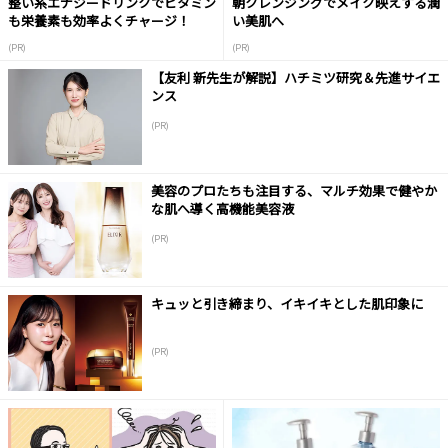
整い系エナジードリンクでビタミン
朝クレンジングでメイク映えする潤
も栄養素も効率よくチャージ！
い美肌へ
(PR)
(PR)
【友利 新先生が解説】ハチミツ研究＆先進サイエ
ンス
(PR)
美容のプロたちも注目する、マルチ効果で健やか
な肌へ導く高機能美容液
(PR)
キュッと引き締まり、イキイキとした肌印象に
(PR)