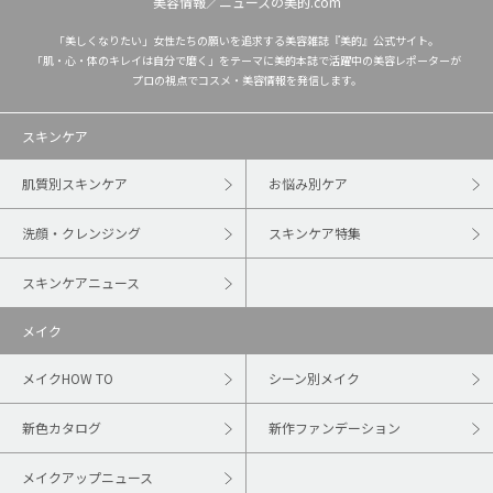
美容情報／ニュースの美的.com
「美しくなりたい」女性たちの願いを追求する美容雑誌『美的』公式サイト。
「肌・心・体のキレイは自分で磨く」をテーマに美的本誌で活躍中の美容レポーターが
プロの視点でコスメ・美容情報を発信します。
スキンケア
肌質別スキンケア
お悩み別ケア
洗顔・クレンジング
スキンケア特集
スキンケアニュース
メイク
メイクHOW TO
シーン別メイク
新色カタログ
新作ファンデーション
メイクアップニュース