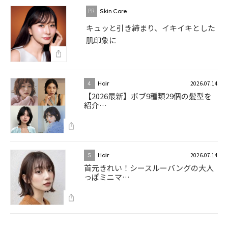
Skin Care
キュッと引き締まり、イキイキとした
肌印象に
2026.07.14
4
Hair
【2026最新】ボブ9種類29個の髪型を
紹介…
2026.07.14
5
Hair
首元きれい！シースルーバングの大人
っぽミニマ…