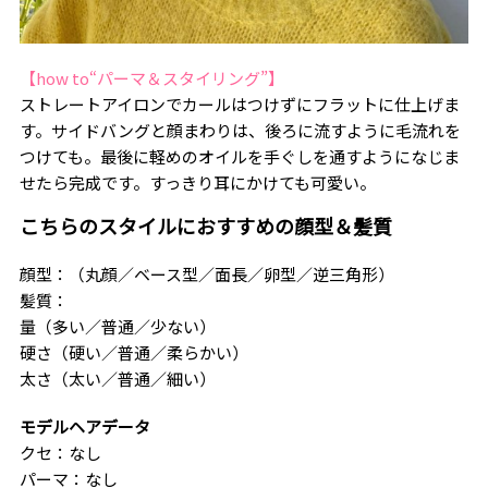
【how to“パーマ＆スタイリング”】
ストレートアイロンでカールはつけずにフラットに仕上げま
す。サイドバングと顔まわりは、後ろに流すように毛流れを
つけても。最後に軽めのオイルを手ぐしを通すようになじま
せたら完成です。すっきり耳にかけても可愛い。
こちらのスタイルにおすすめの顔型＆髪質
顔型：（丸顔／ベース型／面長／卵型／逆三角形）
髪質：
量（多い／普通／少ない）
硬さ（硬い／普通／柔らかい）
太さ（太い／普通／細い）
モデルヘアデータ
クセ：なし
パーマ：なし