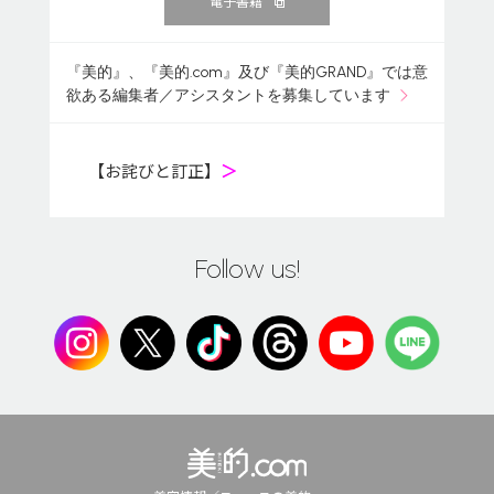
電子書籍
『美的』、『美的.com』及び『美的GRAND』では意
欲ある編集者／アシスタントを募集しています
【お詫びと訂正】
＞
Follow us!