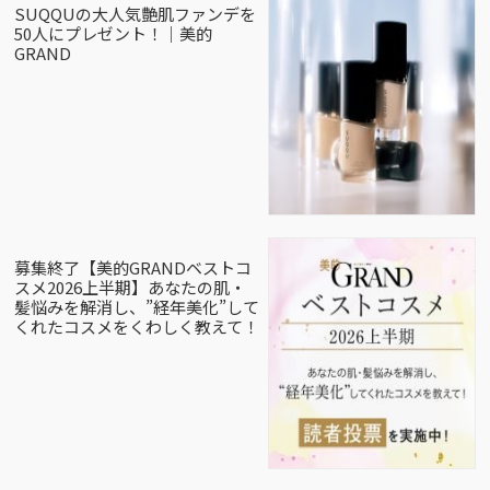
SUQQUの大人気艶肌ファンデを
50人にプレゼント！｜美的
GRAND
募集終了【美的GRANDベストコ
スメ2026上半期】あなたの肌・
髪悩みを解消し、”経年美化”して
くれたコスメをくわしく教えて！