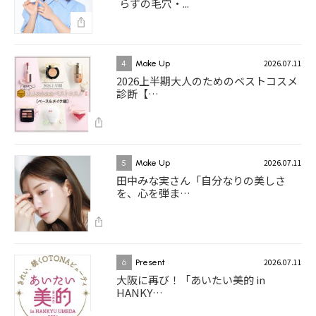
らずの毛穴・...
2026.07.11
4
Make Up
2026上半期大人のためのベストコスメ
診断【…
2026.07.11
5
Make Up
田中みな実さん「自分なりの美しさ
を、心を弾ま…
2026.07.11
6
Present
大阪に再び！「あいたい美的 in
HANKY…