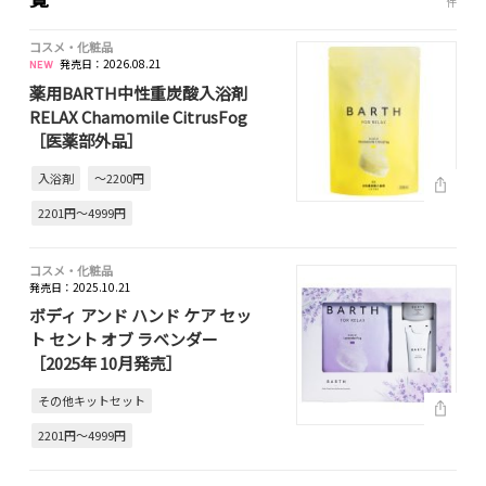
件
コスメ・化粧品
発売日：2026.08.21
薬用BARTH中性重炭酸入浴剤
RELAX Chamomile CitrusFog
［医薬部外品］
入浴剤
～2200円
2201円～4999円
コスメ・化粧品
発売日：2025.10.21
ボディ アンド ハンド ケア セッ
ト セント オブ ラベンダー
［2025年 10月発売］
その他キットセット
2201円～4999円