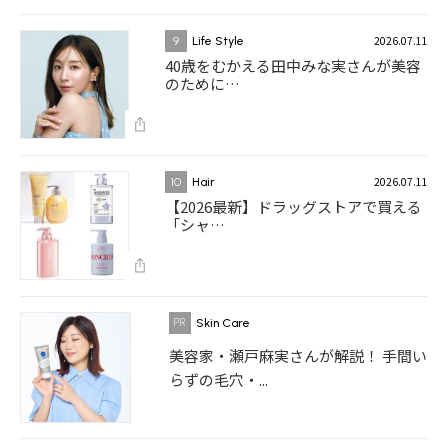
2026.07.11
9
Life Style
40歳をむかえる田中みな実さんが美容
のために…
2026.07.11
10
Hair
【2026最新】ドラッグストアで買える
「シャ…
Skin Care
美容家・瀬戸麻実さんが解説！ 手間い
らずの毛穴・...