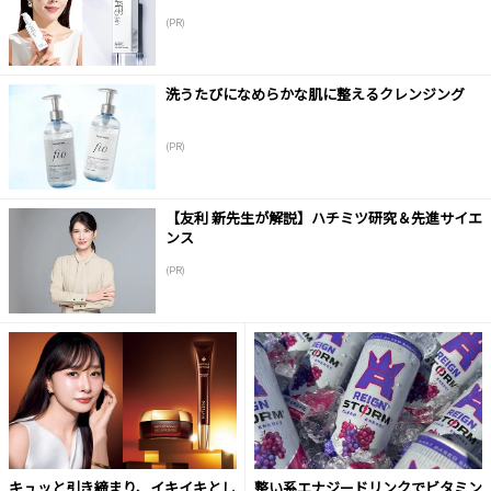
(PR)
洗うたびになめらかな肌に整えるクレンジング
(PR)
【友利 新先生が解説】ハチミツ研究＆先進サイエ
ンス
(PR)
キュッと引き締まり、イキイキとし
整い系エナジードリンクでビタミン