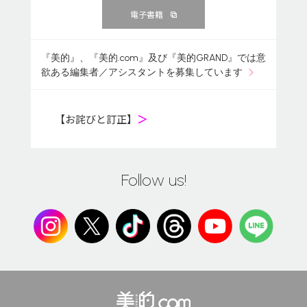
電子書籍
『美的』、『美的.com』及び『美的GRAND』では意
欲ある編集者／アシスタントを募集しています
【お詫びと訂正】
＞
Follow us!