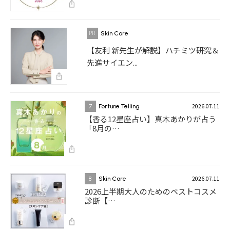
Skin Care
【友利 新先生が解説】ハチミツ研究＆
先進サイエン...
2026.07.11
7
Fortune Telling
【香る12星座占い】真木あかりが占う
「8月の…
2026.07.11
8
Skin Care
2026上半期大人のためのベストコスメ
診断【…