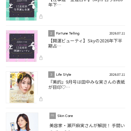
年下…
2026.07.11
2
Fortune Telling
【開運ビューティ】Skyの2026年下半
期占…
2026.07.11
3
Life Style
『美的』9月号は田中みな実さんの表紙
が目印♡…
Skin Care
美容家・瀬戸麻実さんが解説！ 手間い