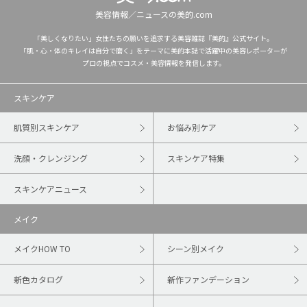
美容情報／ニュースの美的.com
「美しくなりたい」女性たちの願いを追求する美容雑誌『美的』公式サイト。
「肌・心・体のキレイは自分で磨く」をテーマに美的本誌で活躍中の美容レポーターが
プロの視点でコスメ・美容情報を発信します。
スキンケア
肌質別スキンケア
お悩み別ケア
洗顔・クレンジング
スキンケア特集
スキンケアニュース
メイク
メイクHOW TO
シーン別メイク
新色カタログ
新作ファンデーション