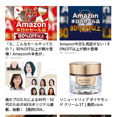
「え、こんなセールやってた
Amazon今日も見逃せない！8
の？」80％OFF以上が続々登
0%OFF以上が続々登場
PR（Amazon）
場！Amazonの本気が...
PR（Amazon）
美のプロたちによる40代・50
リニュートリィブ ダイヤモン
代のためのWEBオリジナル連
ド クリーム ST | 美的.com
載、始動！【美的GRA...