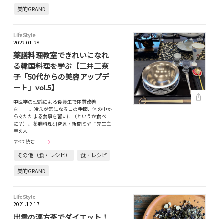
美的GRAND
Life Style
2022.01.28
薬膳料理教室できれいになれ
る韓国料理を学ぶ【三井三奈
子「50代からの美容アップデ
ート」vol.5】
中医学の理論による食養生で体質改善
を……。冷えが気になるこの季節、体の中か
らあたたまる食事を習いに（というか食べ
に？）、薬膳料理研究家・新開ミヤ子先生主
宰の人…
すべて読む
その他（食・レシピ）
食・レシピ
美的GRAND
Life Style
2021.12.17
出雲の漢方茶でダイエット！