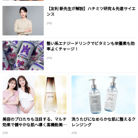
【友利 新先生が解説】ハチミツ研究＆先進サイエ
ンス
(PR)
整い系エナジードリンクでビタミンも栄養素も効
率よくチャージ！
(PR)
美容のプロたちも注目する、マルチ
洗うたびになめらかな肌に整えるク
効果で健やかな肌へ導く高機能美容
レンジング
液
(PR)
(PR)