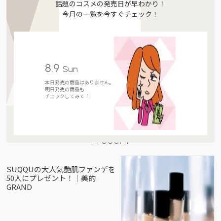
話題のコスメの発売日が早わかり！
今月の一覧を今すぐチェック！
8.9
Sun
本日発売の商品はありません。
明日発売の商品も
チェックしてみて！
Present
SUQQUの大人気艶肌ファンデを
50人にプレゼント！｜美的
GRAND