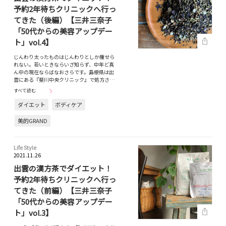
予約2年待ちクリニックへ行っ
てきた（後編）【三井三奈子
「50代からの美容アップデー
ト」vol.4】
じんわり太ったものはじんわりとしか痩せら
れない。若いときならいざ知らず、中年ど真
ん中の現在ならばなおさらです。島根県は出
雲にある『斐川中央クリニック』で処方さ…
すべて読む
ダイエット
ボディケア
美的GRAND
Life Style
2021.11.26
出雲の漢方茶でダイエット！
予約2年待ちクリニックへ行っ
てきた（前編）【三井三奈子
「50代からの美容アップデー
ト」vol.3】