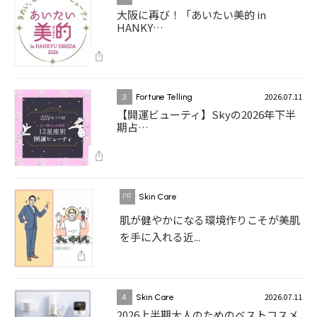
大阪に再び！「あいたい美的 in
HANKY…
2026.07.11
3
Fortune Telling
【開運ビューティ】Skyの2026年下半
期占…
Skin Care
肌が健やかになる環境作りこそが美肌
を手に入れる近...
2026.07.11
4
Skin Care
2026上半期大人のためのベストコスメ