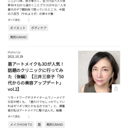
ここ2～3年、体が重たく、気づけばベスト体
重48キロから遠のくことプラス10キロ！人生
最大のデブ期到来で困っていたところ、全国
の八百万（やおよろず）の神々が集…
すべて読む
ダイエット
ボディケア
美的GRAND
Make Up
2021.10.29
眉アートメイクも3Dが人気！
話題のクリニックに行ってみ
た（後編）【三井三奈子「50
代からの美容アップデート」
vol.2】
リモートワークやステイホームでノーメイク
の日が続くも、「眉だけでもしっかりしてい
ればギリギリ何とかなるのでは？」と、横着
者の私はアートメイクに駆け込んだ。結構…
すべて読む
メイクHOW TO
眉
美的GRAND