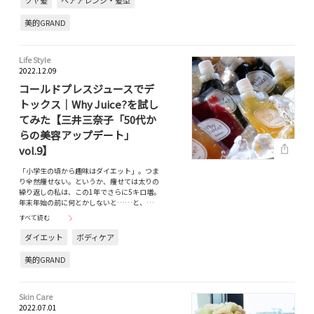
ツヤ髪
ヘアアレンジ・髪型
美的GRAND
Life Style
2022.12.09
コールドプレスジュースでデ
トックス｜Why Juice?を試し
てみた【三井三奈子「50代か
らの美容アップデート」
vol.9】
「小学生の頃から趣味はダイエット」。つま
り全然痩せない。というか、痩せては太りの
繰り返しの私は、この1年でさらに5キロ増。
年末年始の前に何とかしないと……と、…
すべて読む
ダイエット
ボディケア
美的GRAND
Skin Care
2022.07.01