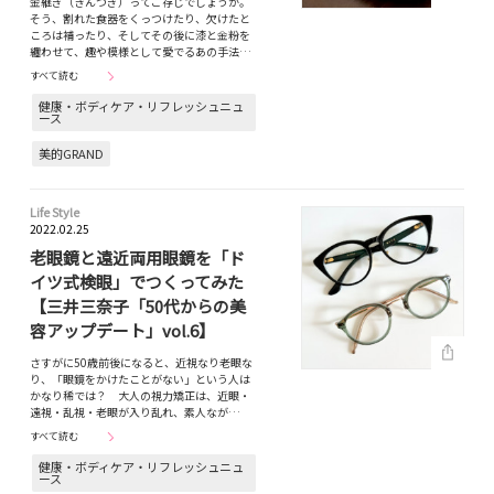
金継ぎ（きんつぎ）ってご存じでしょうか。
そう、割れた食器をくっつけたり、欠けたと
ころは補ったり、そしてその後に漆と金粉を
纏わせて、趣や模様として愛でるあの手法…
すべて読む
健康・ボディケア・リフレッシュニュ
ース
美的GRAND
Life Style
2022.02.25
老眼鏡と遠近両用眼鏡を「ド
イツ式検眼」でつくってみた
【三井三奈子「50代からの美
容アップデート」vol.6】
さすがに50歳前後になると、近視なり老眼な
り、「眼鏡をかけたことがない」という人は
かなり稀では？ 大人の視力矯正は、近眼・
遠視・乱視・老眼が入り乱れ、素人なが…
すべて読む
健康・ボディケア・リフレッシュニュ
ース