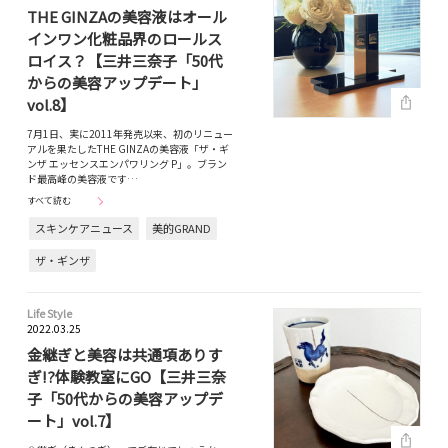
THE GINZAの美容液はオール
インワン化粧品界のロールス
ロイス？【三井三奈子「50代
からの美容アップデート」
vol.8】
7月1日、実に2011年発売以来、初のリニュー
アルを果たしたTHE GINZAの美容液「ザ・ギ
ンザ エッセンスエンパワリング P」。ブラン
ド最高峰の美容液です…
すべて読む
スキンケアニュース
美的GRAND
ザ・ギンザ
Life Style
2022.03.25
金継ぎと美容は共通項ありす
ぎ!?体験教室にGO【三井三奈
子「50代からの美容アップデ
ート」vol.7】