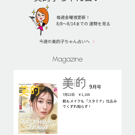
毎週金曜夜更新！
8/8〜8/14までの 運勢を見る
今週の美的子ちゃん占いへ
Magazine
9
月号
7月22日 ￥1,100
肌もメイクも「スタミナ」仕込み
でくずれ知らず！