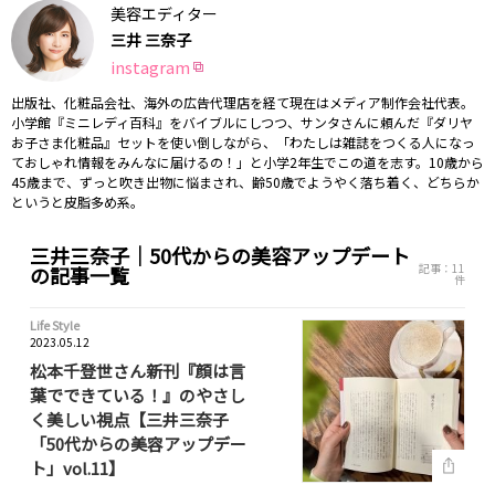
美容エディター
三井 三奈子
instagram
出版社、化粧品会社、海外の広告代理店を経て現在はメディア制作会社代表。
小学館『ミニレディ百科』をバイブルにしつつ、サンタさんに頼んだ『ダリヤ
お子さま化粧品』セットを使い倒しながら、「わたしは雑誌をつくる人になっ
ておしゃれ情報をみんなに届けるの！」と小学2年生でこの道を志す。10歳から
45歳まで、ずっと吹き出物に悩まされ、齢50歳でようやく落ち着く、どちらか
というと皮脂多め系。
三井三奈子｜50代からの美容アップデート
記事：11
の記事一覧
件
Life Style
2023.05.12
松本千登世さん新刊『顔は言
葉でできている！』のやさし
く美しい視点【三井三奈子
「50代からの美容アップデー
ト」vol.11】