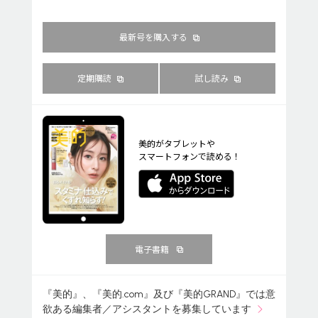
最新号を購入する
定期購読
試し読み
美的がタブレットや
スマートフォンで読める！
電子書籍
『美的』、『美的.com』及び『美的GRAND』では意
欲ある編集者／アシスタントを募集しています