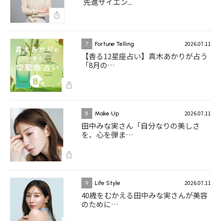
先進サイエン...
2026.07.11
7
Fortune Telling
【香る12星座占い】真木あかりが占う
「8月の…
2026.07.11
8
Make Up
田中みな実さん「自分なりの美しさ
を、心を弾ま…
2026.07.11
9
Life Style
40歳をむかえる田中みな実さんが美容
のために…