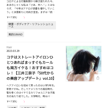
コロナによる行動制限から解き放たれた今、
あまのじゃくな私は「さあ、外へ！」とはな
らず、「今年はアナログ読書を増やしていこ
う」と決意新たに内向き宣言。まずは「読…
すべて読む
健康・ボディケア・リフレッシュニュ
ース
美的GRAND
Hair
2023.03.29
コテはストレートアイロンひ
とつあればまっすぐもカール
も両方イケる！おすすめはコ
レ！【三井三奈子「50代から
の美容アップデート」vol.10】
ヘアアイロンを初めて買ったのは小学5年生。
早熟ですね。そしてアメリカでの高校時代、
髪を巻くのはイケてるカリフォルニア女子高
生の当たり前でした。大学時代、時はバ…
すべて読む