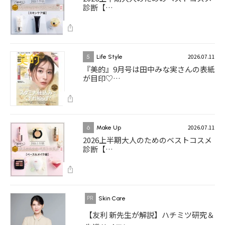
診断【…
2026.07.11
5
Life Style
『美的』9月号は田中みな実さんの表紙
が目印♡…
2026.07.11
6
Make Up
2026上半期大人のためのベストコスメ
診断【…
Skin Care
【友利 新先生が解説】ハチミツ研究＆