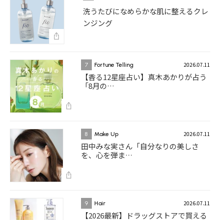
洗うたびになめらかな肌に整えるクレ
ンジング
2026.07.11
7
Fortune Telling
【香る12星座占い】真木あかりが占う
「8月の…
2026.07.11
8
Make Up
田中みな実さん「自分なりの美しさ
を、心を弾ま…
2026.07.11
9
Hair
【2026最新】ドラッグストアで買える