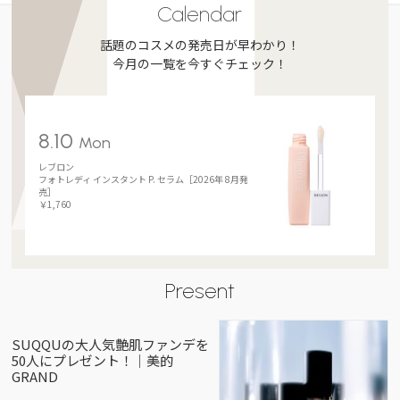
Calendar
話題のコスメの発売日が早わかり！
今月の一覧を今すぐチェック！
8.10
Mon
レブロン
フォトレディ インスタント P. セラム［2026年 8月発
売］
￥1,760
Present
SUQQUの大人気艶肌ファンデを
50人にプレゼント！｜美的
GRAND