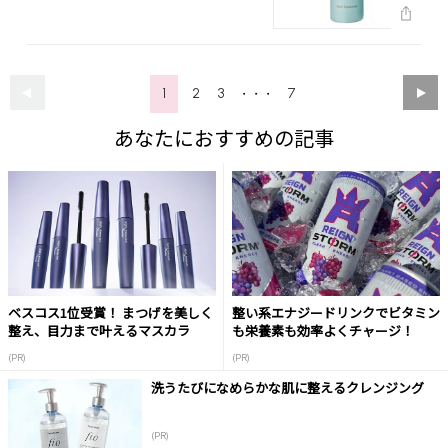
1
2
3
7
・・・
あなたにおすすめの記事
ベスコス1位受賞！ まつげを美しく
整い系エナジードリンクでビタミン
整え、目力まで叶えるマスカラ
も栄養素も効率よくチャージ！
(PR)
(PR)
洗うたびになめらかな肌に整えるクレンジング
(PR)