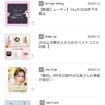
2026.07.11
4
Fortune Telling
【開運ビューティ】Skyの2026年下半
期占…
2026.07.11
5
Make Up
2026上半期大人のためのベストコスメ
診断【…
2026.07.11
6
Life Style
『美的』9月号は田中みな実さんの表紙
が目印♡…
Skin Care