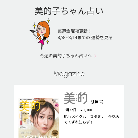
美的子ちゃん占い
毎週金曜夜更新！
8/8〜8/14までの 運勢を見る
今週の美的子ちゃん占いへ
Magazine
9
月号
7月22日 ￥1,100
肌もメイクも「スタミナ」仕込み
でくずれ知らず！