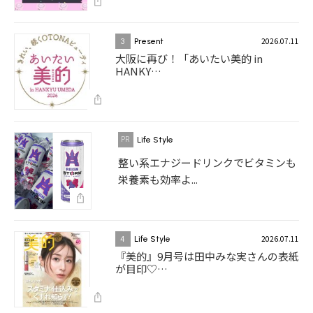
2026.07.11
3
Present
大阪に再び！「あいたい美的 in
HANKY…
Life Style
整い系エナジードリンクでビタミンも
栄養素も効率よ...
2026.07.11
4
Life Style
『美的』9月号は田中みな実さんの表紙
が目印♡…