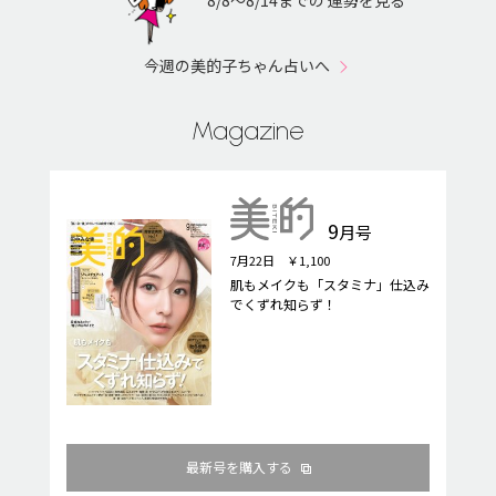
今週の美的子ちゃん占いへ
Magazine
9
月号
7月22日 ￥1,100
肌もメイクも「スタミナ」仕込み
でくずれ知らず！
最新号を購入する