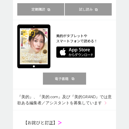
定期購読
試し読み
美的がタブレットや
スマートフォンで読める！
電子書籍
『美的』、『美的.com』及び『美的GRAND』では意
欲ある編集者／アシスタントを募集しています
【お詫びと訂正】
＞