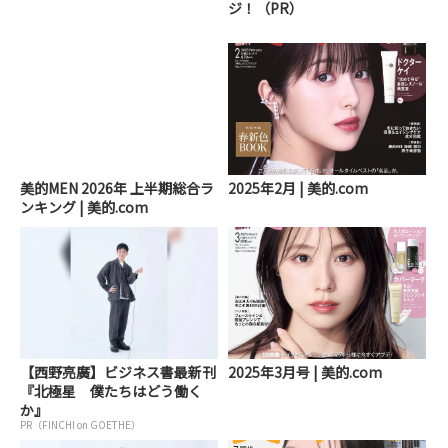
ジ！（PR）
美的MEN 2026年 上半期総合ラ
2025年2月 | 美的.com
ンキング | 美的.com
【西野亮廣】ビジネス書最新刊
2025年3月号 | 美的.com
『北極星 僕たちはどう働く
か』
PR（FINCHI on GOETHE）