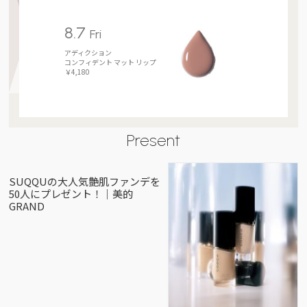
8.7
Fri
アディクション
コンフィデント マット リップ
￥4,180
Present
SUQQUの大人気艶肌ファンデを
50人にプレゼント！｜美的
GRAND