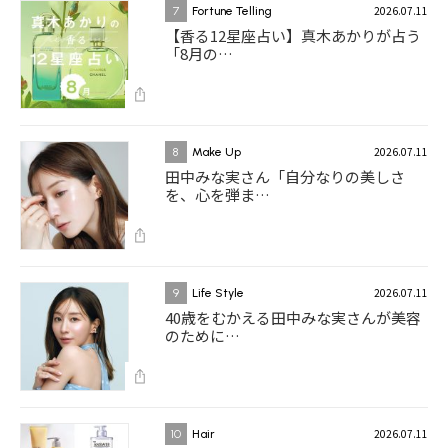
2026.07.11
7
Fortune Telling
【香る12星座占い】真木あかりが占う
「8月の…
2026.07.11
8
Make Up
田中みな実さん「自分なりの美しさ
を、心を弾ま…
2026.07.11
9
Life Style
40歳をむかえる田中みな実さんが美容
のために…
2026.07.11
10
Hair