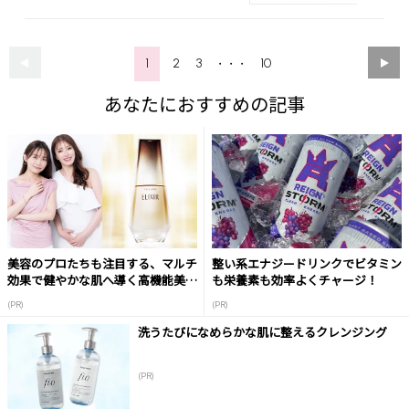
1
2
3
10
・・・
あなたにおすすめの記事
美容のプロたちも注目する、マルチ
整い系エナジードリンクでビタミン
効果で健やかな肌へ導く高機能美容
も栄養素も効率よくチャージ！
液
(PR)
(PR)
洗うたびになめらかな肌に整えるクレンジング
(PR)