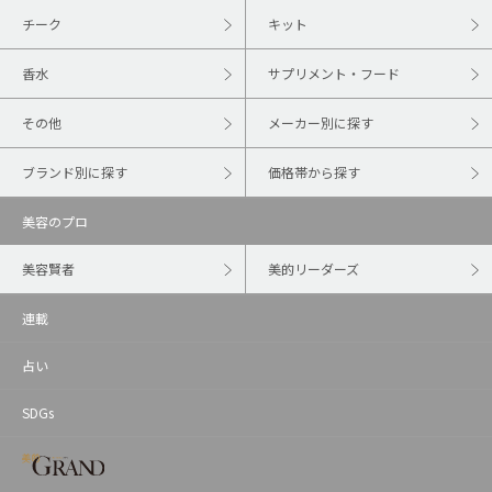
チーク
キット
香水
サプリメント・フード
その他
メーカー別に探す
ブランド別に探す
価格帯から探す
美容のプロ
美容賢者
美的リーダーズ
連載
占い
SDGs