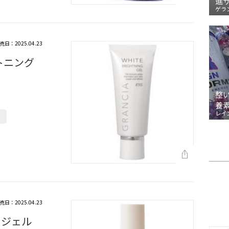
進
ゲラ
売日：2025.04.23
トニング
整
養
レイ
売日：2025.04.23
ージェル