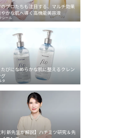
容のプロたちも注目する、マルチ効果
健やかな肌へ導く高機能美容液
クシール
うたびになめらかな肌に整えるクレン
ング
ルタ
友利 新先生が解説】ハチミツ研究＆先