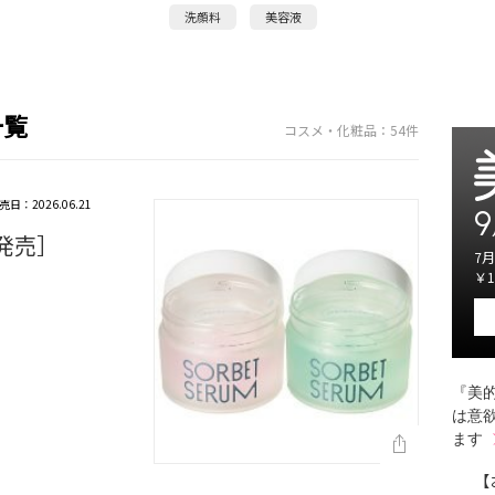
洗顔料
美容液
一覧
コスメ・化粧品：54件
売日：2026.06.21
9
月発売］
7月
￥1
『美的
は意
ます
【