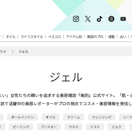
ア
ネイル
ライフスタイル
ベスコス
アイテム別
美容のプロ
連載
占い
スメ
ジェル
ジェル
たい」女性たちの願いを追求する美容雑誌『美的』公式サイト。「肌・
本誌で活躍中の美容レポーターがプロの視点でコスメ・美容情報を発信し
オールインワン
オイル
クリーム
クレンジング
シー
ク
ピーリング
ブースター
マスク
ミスト
ミルク