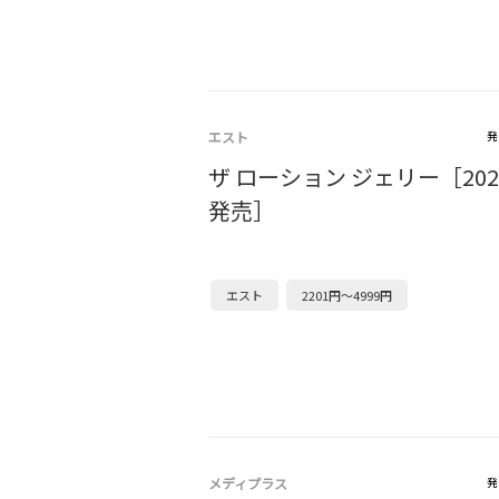
エスト
発
ザ ローション ジェリー［202
発売］
エスト
2201円～4999円
メディプラス
発