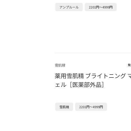
アンプルール
2201円～4999円
雪肌精
発
薬用雪肌精 ブライトニング 
ェル［医薬部外品］
雪肌精
2201円～4999円