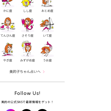
かに座
しし座
おとめ座
てんびん座
さそり座
いて座
やぎ座
みずがめ座
うお座
美的子ちゃん占いへ
Follow Us!
美的の公式SNSで最新情報をゲット！