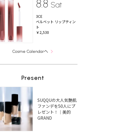
8.8
Sat
3CE
ベルベット リップティン
ト
￥2,530
へ
Cosme Calendar
Present
SUQQUの大人気艶肌
ファンデを50人にプ
レゼント！｜美的
GRAND