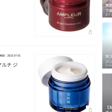
美
で
エリ
売日：2025.07.01
洗
ジ
マルチ ジ
リベ
【