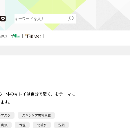
SDGs
心・体のキレイは自分で磨く」をテーマに
ます。
トマスク
スキンケア美容家電
乳液
保湿
化粧水
洗顔