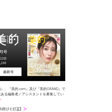
月号
22日
,100
最新号
』、『美的.com』及び『美的GRAND』で
欲ある編集者／アシスタントを募集してい
お詫びと訂正】
＞