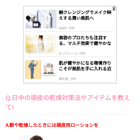
朝クレンジングでメイク映
A
えする潤い美肌へ
ds
by
NARS（PR）
lo
gl
美容のプロたちも注目す
y
る、マルチ効果で健やかな
肌へ導く高機能美容液
エリクシール（PR）
肌が健やかになる環境作り
こそが美肌を手に入れる近
道
資生堂（PR）
Q.日中の頭皮の乾燥対策法やアイテムを教え
て!
A.朝や乾燥したときには頭皮用ローションを