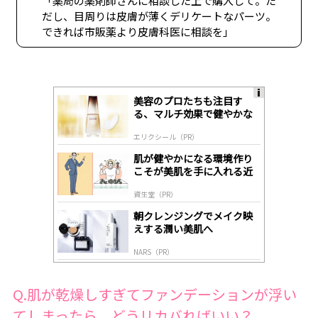
「薬局の薬剤師さんに相談した上で購入して。た
だし、目周りは皮膚が薄くデリケートなパーツ。
できれば市販薬より皮膚科医に相談を」
美容のプロたちも注目す
A
る、マルチ効果で健やかな
ds
肌へ導く高機能美容液
by
エリクシール（PR）
lo
gl
肌が健やかになる環境作り
y
こそが美肌を手に入れる近
道
資生堂（PR）
朝クレンジングでメイク映
えする潤い美肌へ
NARS（PR）
Q.肌が乾燥しすぎてファンデーションが浮い
てしまったら、どうリカバればいい？