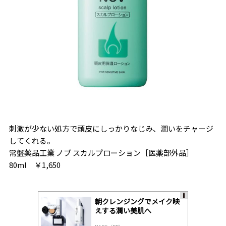
刺激が少ない処方で頭皮にしっかりなじみ、潤いをチャージ
してくれる。
常盤薬品工業 ノブ スカルプローション［医薬部外品］
80ml ￥1,650
朝クレンジングでメイク映
A
えする潤い美肌へ
ds
by