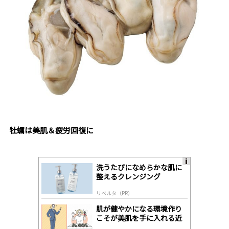
牡蠣は美肌＆疲労回復に
洗うたびになめらかな肌に
A
整えるクレンジング
ds
by
リベルタ（PR）
lo
gl
肌が健やかになる環境作り
y
こそが美肌を手に入れる近
道