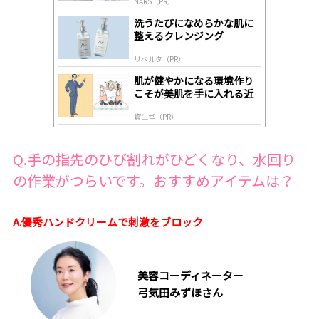
NARS（PR）
lo
gl
洗うたびになめらかな肌に
y
整えるクレンジング
リベルタ（PR）
肌が健やかになる環境作り
こそが美肌を手に入れる近
道
資生堂（PR）
Q.手の指先のひび割れがひどくなり、水回り
の作業がつらいです。おすすめアイテムは？
A.優秀ハンドクリームで刺激をブロック
美容コーディネーター
弓気田みずほさん