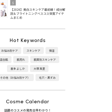
5
【2026】美白スキンケア最前線！成分解
説＆ブライトニングベスコス受賞アイテ
ムまとめ
Hot Keywords
お悩み別ケア
スキンケア
保湿
混合肌
肌荒れ
肌質別スキンケア
喜多 よしか
大塚 真里
その他（お悩み別ケア）
毛穴・黒ずみ
Cosme Calendar
話題のコスメの発売日早わかり！