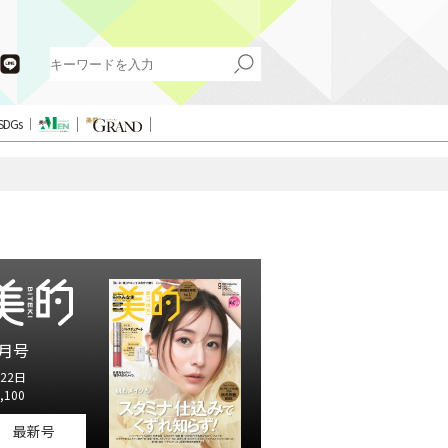
SDGs
月号
22日
,100
最新号