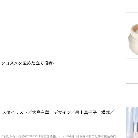
ガニックコスメを広めた立て役者。
AN） スタイリスト／大島有華 デザイン／最上真千子 構成／
特に表記がないものについては税抜き価格、2021年4月1日以降公開の記事は税込み価