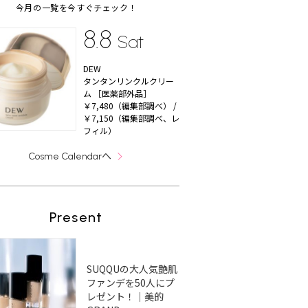
今月の一覧を今すぐチェック！
8.8
Sat
DEW
タンタンリンクルクリー
ム ［医薬部外品］
￥7,480（編集部調べ） /
￥7,150（編集部調べ、レ
フィル）
へ
Cosme Calendar
Present
SUQQUの大人気艶肌
ファンデを50人にプ
レゼント！｜美的