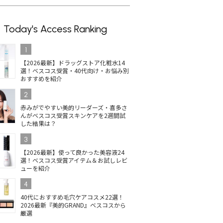
Today's Access Ranking
1
【2026最新】ドラッグストア化粧水14
選！ベスコス受賞・40代向け・お悩み別
おすすめを紹介
2
赤みがでやすい美的リーダーズ・喜多さ
んがベスコス受賞スキンケアを2週間試
した結果は？
3
【2026最新】使って良かった美容液24
選！ベスコス受賞アイテム＆お試しレビ
ューを紹介
4
40代におすすめ毛穴ケアコスメ22選！
2026最新『美的GRAND』ベスコスから
厳選