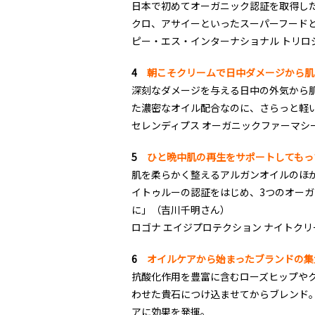
日本で初めてオーガニック認証を取得した
クロ、アサイーといったスーパーフード
ピー・エス・インターナショナル トリロジー 
4
朝こそクリームで日中ダメージから肌
深刻なダメージを与える日中の外気から
た濃密なオイル配合なのに、さらっと軽
セレンディプス オーガニックファーマシー ダ
5
ひと晩中肌の再生をサポートしてもっ
肌を柔らかく整えるアルガンオイルのほ
イトゥルーの認証をはじめ、3つのオー
に」（吉川千明さん）
ロゴナ エイジプロテクション ナイトクリーム 
6
オイルケアから始まったブランドの集
抗酸化作用を豊富に含むローズヒップや
わせた貴石につけ込ませてからブレンド
アに効果を発揮。