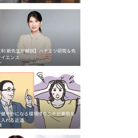
友利 新先生が解説】ハチミツ研究＆先
サイエンス
ン
が健やかになる環境作りこそが美肌を
に入れる近道
堂