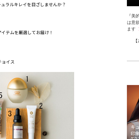
チュラルキレイを目ざしませんか？
『美的
は意
ます
アイテムを厳選してお届け！
【
チョイス
キ
印
ゲラ