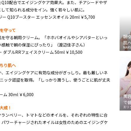
Q10配合でエイジングケア効果大。また、チアシードやザ
として知られる成分をイン。強く若々しい肌に。
Q10ブースター エッセンスオイル 20ml ￥5,700
を守って
朝
肌を守る朝用クリーム。「ホホバオイルやシアバターといっ
肌
い感触で朝の保湿にぴったり」（渡辺佳子さん）
NARS
ブルRRフェイスクリーム 50ml ￥10,500
ちり肌へ
か、エイジングケアに有効な成分がぎっしり。最も厳しいネ
ガニック認証を取得。「しっかり潤うし、使うごとに肌が丈夫
30ml ￥6,000
美
で
エリ
大成！
クランベリー、トマトなどのオイルを、それぞれの特性に合
。パワーチャージされたオイルは女性のためのエイジングケ