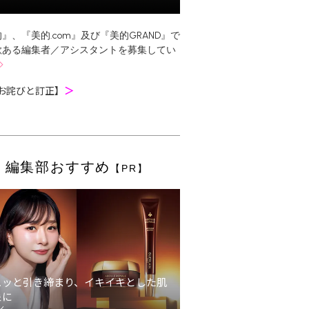
』、『美的.com』及び『美的GRAND』で
欲ある編集者／アシスタントを募集してい
お詫びと訂正】
＞
編集部おすすめ
【PR】
ュッと引き締まり、イキイキとした肌
象に
ン