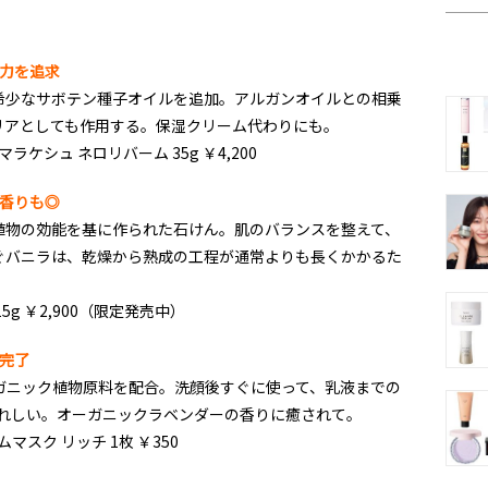
力を追求
希少なサボテン種子オイルを追加。アルガンオイルとの相乗
リアとしても作用する。保湿クリーム代わりにも。
ケシュ ネロリバーム 35g ￥4,200
香りも◎
植物の効能を基に作られた石けん。肌のバランスを整えて、
ぐバニラは、乾燥から熟成の工程が通常よりも長くかかるた
g ￥2,900（限定発売中）
完了
ガニック植物原料を配合。洗顔後すぐに使って、乳液までの
うれしい。オーガニックラベンダーの香りに癒されて。
スク リッチ 1枚 ￥350