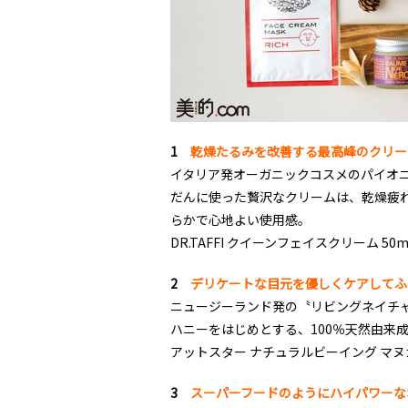
1
乾燥たるみを改善する最高峰のクリー
イタリア発オーガニックコスメのパイオニア
だんに使った贅沢なクリームは、乾燥疲
らかで心地よい使用感。
DR.TAFFI クイーンフェイスクリーム 50ml 
2
デリケートな目元を優しくケアしてふ
ニュージーランド発の〝リビングネイチ
ハニーをはじめとする、100％天然由来
アットスター ナチュラルビーイング マヌカハ
3
スーパーフードのようにハイパワーな