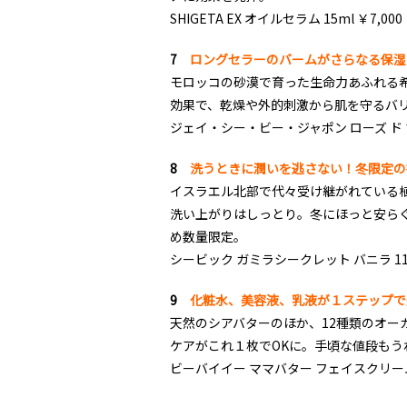
SHIGETA EX オイルセラム 15ml ￥7,000
7
ロングセラーのバームがさらなる保湿
モロッコの砂漠で育った生命力あふれる
効果で、乾燥や外的刺激から肌を守るバ
ジェイ・シー・ビー・ジャポン ローズ ド マラ
8
洗うときに潤いを逃さない！冬限定の
イスラエル北部で代々受け継がれている
洗い上がりはしっとり。冬にほっと安ら
め数量限定。
シービック ガミラシークレット バニラ 115
9
化粧水、美容液、乳液が１ステップで
天然のシアバターのほか、12種類のオー
ケアがこれ１枚でOKに。手頃な値段も
ビーバイイー ママバター フェイスクリームマ