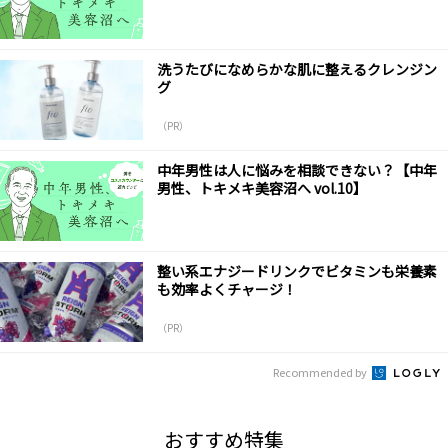
洗うたびになめらかな肌に整えるクレンジン
グ
（PR）
中年男性は人に悩みを相談できない？【中年
男性、トキメキ美容沼へ vol.10】
整い系エナジードリンクでビタミンも栄養素
も効率よくチャージ！
（PR）
Recommended by
おすすめ特集