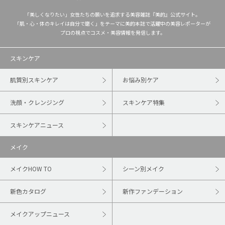
「美しくなりたい」女性たちの願いを追求する美容雑誌『美的』公式サイト。
「肌・心・体のキレイは自分で磨く」をテーマに美的本誌で活躍中の美容レポーターが
プロの視点でコスメ・美容情報を発信します。
スキンケア
肌質別スキンケア
お悩み別ケア
洗顔・クレンジング
スキンケア特集
スキンケアニュース
メイク
メイクHOW TO
シーン別メイク
新色カタログ
新作ファンデーション
メイクアップニュース