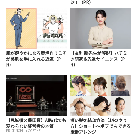
ジ！（PR）
肌が健やかになる環境作りこそ
【友利 新先生が解説】ハチミ
が美肌を手に入れる近道（P
ツ研究＆先進サイエンス（P
R）
R）
【見城徹×藤田晋】AI時代でも
短い髪を結ぶ方法【14のやり
変わらない経営者の本質
方】ショート～ボブでもできる
PR（FINCHI on GOETHE）
定番アレンジ