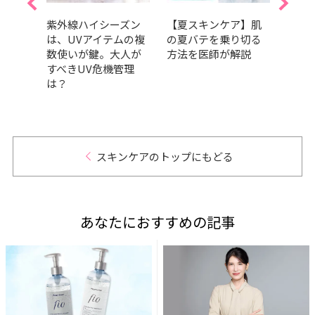
スケ
紫外線ハイシーズン
【夏スキンケア】肌
202
・糖
は、UVアイテムの複
の夏バテを乗り切る
GRA
暑の
数使いが鍵。大人が
方法を医師が解説
ベス
い健
すべきUV危機管理
部門
は？
肌の
だア
的GR
スキンケアのトップにもどる
あなたにおすすめの記事