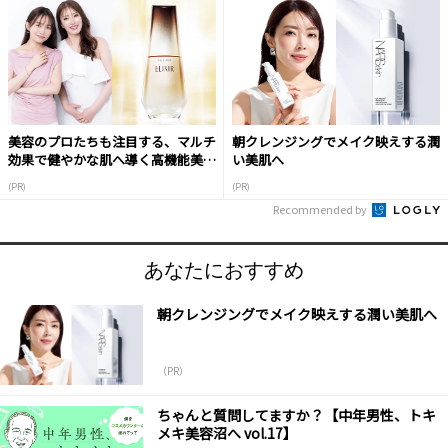
美容のプロたちも注目する、マルチ
朝クレンジングでメイク映えする潤
効果で健やかな肌へ導く高機能美容
い美肌へ
液
(PR)
(PR)
Recommended by
あなたにおすすめ
朝クレンジングでメイク映えする潤い美肌へ
（PR）
ちゃんと質問してますか？【中年男性、トキ
メキ美容沼へ vol.17】