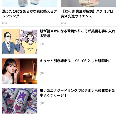
洗うたびになめらかな肌に整えるク
【友利 新先生が解説】ハチミツ研
レンジング
究＆先進サイエンス
(PR)
(PR)
肌が健やかになる環境作りこそが美肌を手に入れ
る近道
(PR)
キュッと引き締まり、イキイキとした肌印象に
(PR)
整い系エナジードリンクでビタミンも栄養素も効
率よくチャージ！
(PR)