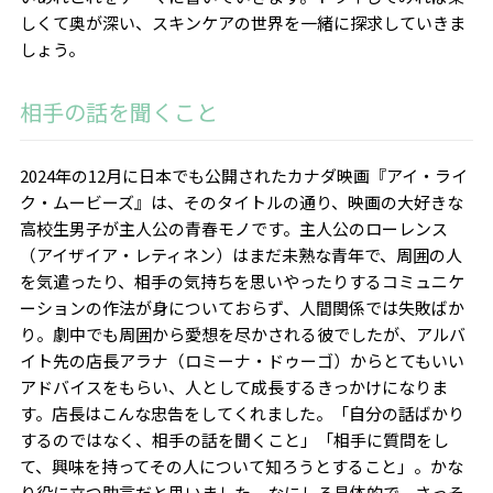
しくて奥が深い、スキンケアの世界を一緒に探求していきま
しょう。
相手の話を聞くこと
2024年の12月に日本でも公開されたカナダ映画『アイ・ライ
ク・ムービーズ』は、そのタイトルの通り、映画の大好きな
高校生男子が主人公の青春モノです。主人公のローレンス
（アイザイア・レティネン）はまだ未熟な青年で、周囲の人
を気遣ったり、相手の気持ちを思いやったりするコミュニケ
ーションの作法が身についておらず、人間関係では失敗ばか
り。劇中でも周囲から愛想を尽かされる彼でしたが、アルバ
イト先の店長アラナ（ロミーナ・ドゥーゴ）からとてもいい
アドバイスをもらい、人として成長するきっかけになりま
す。店長はこんな忠告をしてくれました。「自分の話ばかり
するのではなく、相手の話を聞くこと」「相手に質問をし
て、興味を持ってその人について知ろうとすること」。かな
り役に立つ助言だと思いました。なにしろ具体的で、さっそ