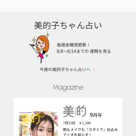
美的子ちゃん占い
毎週金曜夜更新！
8/8〜8/14までの 運勢を見る
今週の美的子ちゃん占いへ
Magazine
9
月号
7月22日 ￥1,100
肌もメイクも「スタミナ」仕込み
でくずれ知らず！