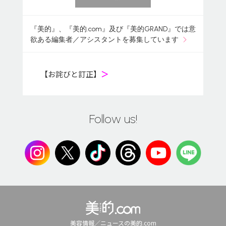
『美的』、『美的.com』及び『美的GRAND』では意
欲ある編集者／アシスタントを募集しています
【お詫びと訂正】
＞
Follow us!
美容情報／ニュースの美的.com