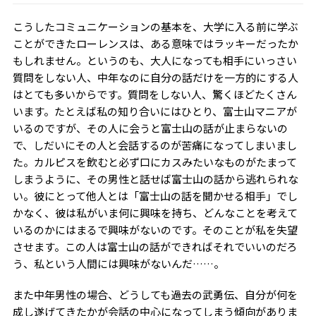
こうしたコミュニケーションの基本を、大学に入る前に学ぶ
ことができたローレンスは、ある意味ではラッキーだったか
もしれません。というのも、大人になっても相手にいっさい
質問をしない人、中年なのに自分の話だけを一方的にする人
はとても多いからです。質問をしない人、驚くほどたくさん
います。たとえば私の知り合いにはひとり、富士山マニアが
いるのですが、その人に会うと富士山の話が止まらないの
で、しだいにその人と会話するのが苦痛になってしまいまし
た。カルピスを飲むと必ず口にカスみたいなものがたまって
しまうように、その男性と話せば富士山の話から逃れられな
い。彼にとって他人とは「富士山の話を聞かせる相手」でし
かなく、彼は私がいま何に興味を持ち、どんなことを考えて
いるのかにはまるで興味がないのです。そのことが私を失望
させます。この人は富士山の話ができればそれでいいのだろ
う、私という人間には興味がないんだ……。
また中年男性の場合、どうしても過去の武勇伝、自分が何を
成し遂げてきたかが会話の中心になってしまう傾向がありま