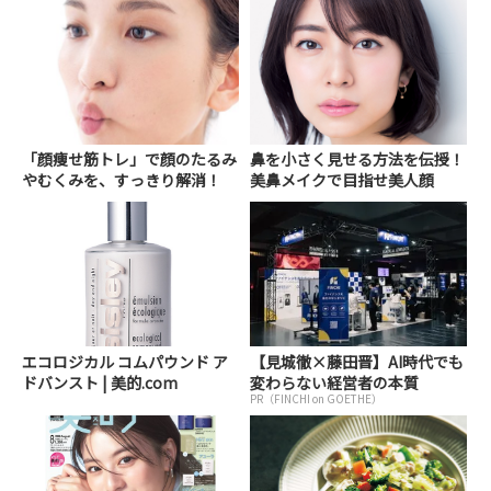
「顔痩せ筋トレ」で顔のたるみ
鼻を小さく見せる方法を伝授！
やむくみを、すっきり解消！
美鼻メイクで目指せ美人顔
エコロジカル コムパウンド ア
【見城徹×藤田晋】AI時代でも
ドバンスト | 美的.com
変わらない経営者の本質
PR（FINCHI on GOETHE）