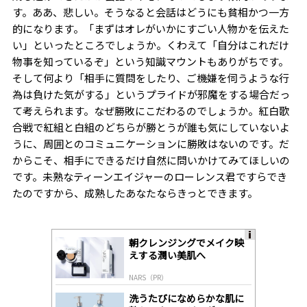
す。ああ、悲しい。そうなると会話はどうにも貧相かつ一方
的になります。「まずはオレがいかにすごい人物かを伝えた
い」といったところでしょうか。くわえて「自分はこれだけ
物事を知っているぞ」という知識マウントもありがちです。
そして何より「相手に質問をしたり、ご機嫌を伺うような行
為は負けた気がする」というプライドが邪魔をする場合だっ
て考えられます。なぜ勝敗にこだわるのでしょうか。紅白歌
合戦で紅組と白組のどちらが勝とうが誰も気にしていないよ
うに、周囲とのコミュニケーションに勝敗はないのです。だ
からこそ、相手にできるだけ自然に問いかけてみてほしいの
です。未熟なティーンエイジャーのローレンス君ですらでき
たのですから、成熟したあなたならきっとできます。
朝クレンジングでメイク映
A
えする潤い美肌へ
ds
by
NARS（PR）
lo
gl
洗うたびになめらかな肌に
y