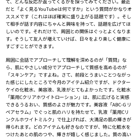
て、どんな反応が返ってくるかを探ってみてください。最近
だと「よく見るYouTubeは何ですか」という質問がかなりオ
ススメです（これはほぼ確実に盛り上がる話題です）。そし
て相手が話す内容にちゃんと興味を持って、話題を広げてほ
しいのです。それだけで、周囲との関係はぐっとよくなりま
す。そうして友人が増えていけば、日々をより楽しく健康に
すごすことができます。
周囲に会話でアプローチして理解を深めるのが「質問」な
ら、肌にやさしい成分でアプローチして質感を高めるのが
「スキンケア」ですよね。さて、前段とうまいことつながっ
た感じにしたところで今月のアイテム紹介ですが、ドクター
ケイの化粧水、美容液、乳液がとてもよかったです。化粧水
「薬用Cクリアホワイトローション」は、肌に広げると実感
できるうるおい、質感のよさが魅力です。美容液「ABC-G リ
ペアセラム」でぐっと肌のハリを持たせて、乳液「薬用Cリ
ンクルホワイトミルク」で仕上げれば、大満足の肌の輝きが
得られます。どのアイテムも好きなのですが、特に化粧水を
つけたあとの肌のつや、輝きが嬉しく感じました。質の高い