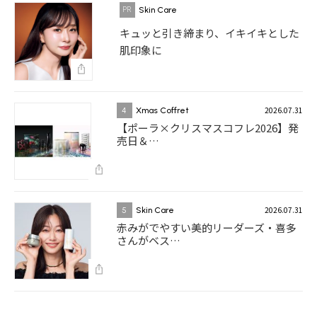
Skin Care
キュッと引き締まり、イキイキとした
肌印象に
2026.07.31
4
Xmas Coffret
【ポーラ×クリスマスコフレ2026】発
売日＆…
2026.07.31
5
Skin Care
赤みがでやすい美的リーダーズ・喜多
さんがベス…