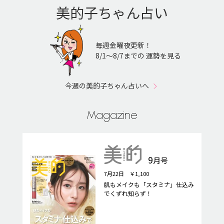
美的子ちゃん占い
毎週金曜夜更新！
8/1〜8/7までの 運勢を見る
今週の美的子ちゃん占いへ
Magazine
9
月号
7月22日 ￥1,100
肌もメイクも「スタミナ」仕込み
でくずれ知らず！