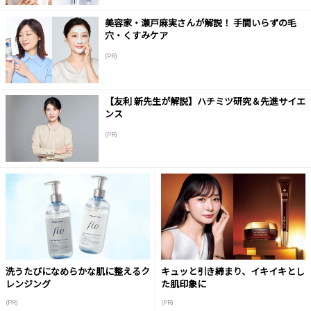
美容家・瀬戸麻実さんが解説！ 手間いらずの毛
穴・くすみケア
(PR)
【友利 新先生が解説】ハチミツ研究＆先進サイエ
ンス
(PR)
洗うたびになめらかな肌に整えるク
キュッと引き締まり、イキイキとし
レンジング
た肌印象に
(PR)
(PR)