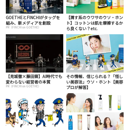
GOETHEとFINCHIがタッグを
【潤す系のウワサのウソ・ホン
組み、新メディアを創設
ト】コットンは肌を摩擦するか
PR（FINCHI on GOETHE）
ら良くない？etc.
【見城徹×藤田晋】AI時代でも
その情報、信じられる？「怪し
変わらない経営者の本質
い美容法」ウソ・ホント【美容
PR（FINCHI on GOETHE）
プロが解答】