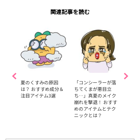
関連記事を読む
メ」
夏のくすみの原因
「コンシーラーが落
SAB
理を！
は？ おすすめ成分＆
ちてくまが悪目立
に田
タッ
注目アイテム3選
ち…」真夏のメイク
任！ 
メに
崩れを撃退！ おすす
壇！
めのアイテムとテク
愛と
ニックとは？
日”を