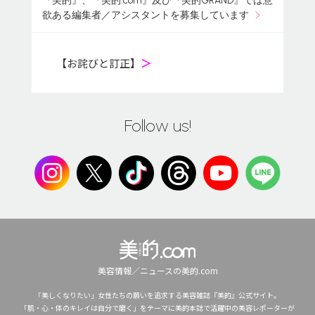
『美的』、『美的.com』及び『美的GRAND』では意
欲ある編集者／アシスタントを募集しています
【お詫びと訂正】
＞
Follow us!
美容情報／ニュースの美的.com
「美しくなりたい」女性たちの願いを追求する美容雑誌『美的』公式サイト。
「肌・心・体のキレイは自分で磨く」をテーマに美的本誌で活躍中の美容レポーターが