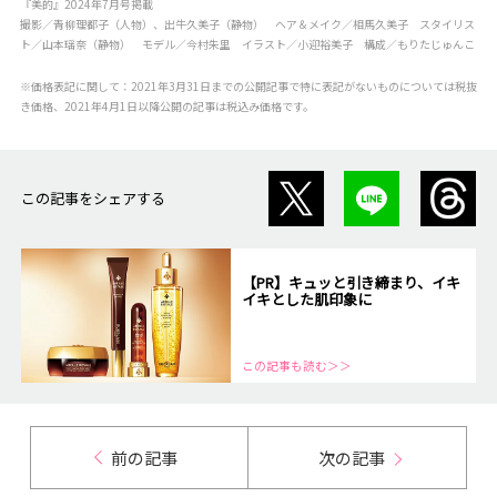
『美的』2024年7月号掲載
撮影／青柳理都子（人物）、出牛久美子（静物） ヘア＆メイク／相馬久美子 スタイリス
ト／山本瑶奈（静物） モデル／今村朱里 イラスト／小迎裕美子 構成／もりたじゅんこ
※価格表記に関して：2021年3月31日までの公開記事で特に表記がないものについては税抜
き価格、2021年4月1日以降公開の記事は税込み価格です。
この記事をシェアする
【PR】キュッと引き締まり、イキ
イキとした肌印象に
この記事も読む＞＞
前の記事
次の記事