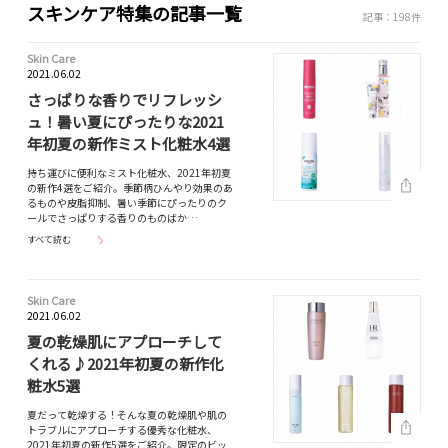
スキンケア特集の記事一覧
記事：198件
Skin Care
2021.06.02
さっぱりな香りでリフレッシ
ュ！暑い夏にぴったりな2021
年初夏の新作ミスト化粧水4選
持ち運びに便利なミスト化粧水、2021年初夏
の新作4選をご紹介。季節柄ひんやり効果のあ
るものや皮脂抑制、暑い季節にぴったりのク
ールでさっぱりする香りのものばか…
すべて読む
Skin Care
2021.06.02
夏の乾燥肌にアプローチして
くれる♪2021年初夏の新作化
粧水5選
夏だって乾燥する！そんな夏の乾燥肌や肌の
トラブルにアプローチする優秀な化粧水、
2021年初夏の新作5選をご紹介。限定のビッ