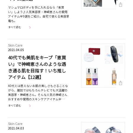
マシュマロボディを手に入れるなら「恵買
い」しよう♪人気美容家・神崎恵さんの愛用
アイテム全9選をご紹介。自宅で使える美容家
電も。
すべて読む
Skin Care
2021.04.05
40代でも美肌をキープ「恵買
い」で神崎恵さんのような透
き通る肌を目指す！いち推し
アイテム【12選】
40代とは思えないお肌の美しさもさることな
がら、雑誌ではもちろんテレビでも大活躍の
美容家・神崎恵さん。そんな人気の神崎さん
おすすめや愛用のスキンケアアイテム全…
すべて読む
Skin Care
2021.04.03