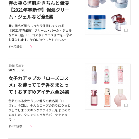
春の揺らぎ肌をきちんと保湿
【2021年春新作】保湿クリー
ム・ジェルなど全8選
春の揺らぎ肌もしっかり保湿してくれる
【2021年春最新】クリーム・バーム・ジェル
など全8選。ドラコスやデパコスまでを一挙の
お届けします。美白に特化したものもあ…
すべて読む
Skin Care
2021.03.26
女子力アップの「ローズコス
メ」を使ってモテ香をまとっ
て！おすすめアイテム全24選
色気のある女性らしい香りの代名詞「ロー
ズ」。今回は、そんなローズの香りにうっと
りしてしまうスキンケアアイテムをまとめて
みました。クレンジングからパーツケアま
で…
すべて読む