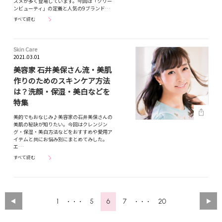
スメが多く登場しています。今回は「クリー
ンビューティ」の定義と人気の9ブランド…
すべて読む
Skin Care
2021.03.01
美容家 石井美保さん流・美肌
作りのためのスキンケア方法
は？洗顔・保湿・美白などを
特集
美的でもおなじみ♪美容家の石井美保さんの
美肌の秘訣が知りたい。今回はクレンジン
グ・保湿・美白方法などをおすすめや愛用ア
イテムと共にお悩み別にまとめてみした。
エ…
すべて読む
1
5
6
7
20
・・・
・・・