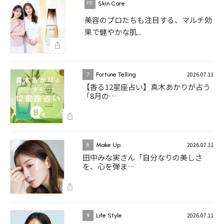
Skin Care
美容のプロたちも注目する、マルチ効
果で健やかな肌...
2026.07.11
7
Fortune Telling
【香る12星座占い】真木あかりが占う
「8月の…
2026.07.11
8
Make Up
田中みな実さん「自分なりの美しさ
を、心を弾ま…
2026.07.11
9
Life Style