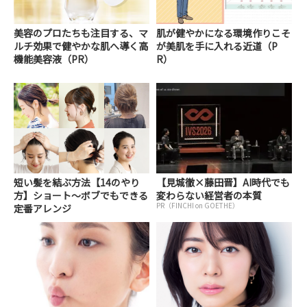
美容のプロたちも注目する、マ
肌が健やかになる環境作りこそ
ルチ効果で健やかな肌へ導く高
が美肌を手に入れる近道（P
機能美容液（PR）
R）
短い髪を結ぶ方法【14のやり
【見城徹×藤田晋】AI時代でも
方】ショート～ボブでもできる
変わらない経営者の本質
PR（FINCHI on GOETHE）
定番アレンジ