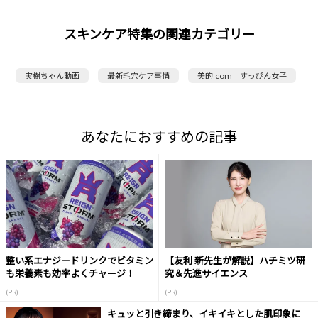
スキンケア特集の関連カテゴリー
実樹ちゃん動画
最新毛穴ケア事情
美的.com すっぴん女子
あなたにおすすめの記事
整い系エナジードリンクでビタミン
【友利 新先生が解説】ハチミツ研
も栄養素も効率よくチャージ！
究＆先進サイエンス
(PR)
(PR)
キュッと引き締まり、イキイキとした肌印象に