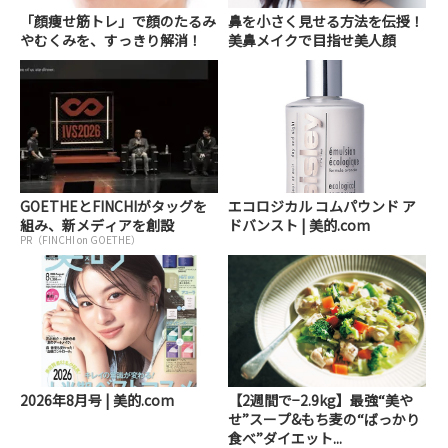
「顔痩せ筋トレ」で顔のたるみ
鼻を小さく見せる方法を伝授！
やむくみを、すっきり解消！
美鼻メイクで目指せ美人顔
GOETHEとFINCHIがタッグを
エコロジカル コムパウンド ア
組み、新メディアを創設
ドバンスト | 美的.com
PR（FINCHI on GOETHE）
2026年8月号 | 美的.com
【2週間で−2.9kg】最強“美や
せ”スープ&もち麦の“ばっかり
食べ”ダイエット...