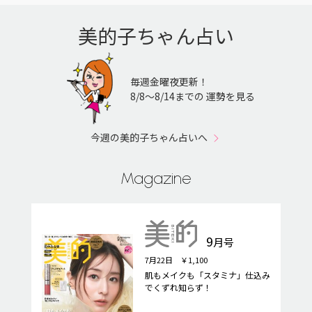
美的子ちゃん占い
毎週金曜夜更新！
8/8〜8/14までの 運勢を見る
今週の美的子ちゃん占いへ
Magazine
9
月号
7月22日 ￥1,100
肌もメイクも「スタミナ」仕込み
でくずれ知らず！