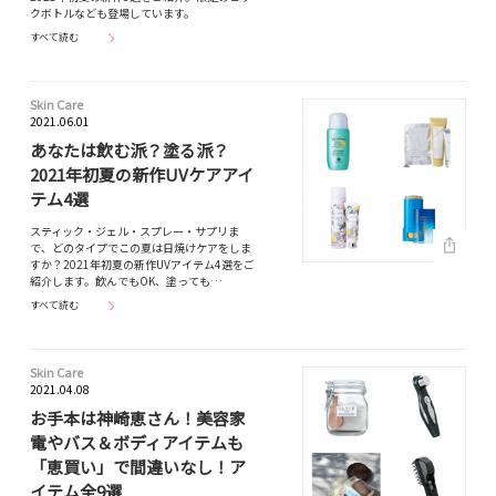
クボトルなども登場しています。
すべて読む
Skin Care
2021.06.01
あなたは飲む派？塗る派？
2021年初夏の新作UVケアアイ
テム4選
スティック・ジェル・スプレー・サプリま
で、どのタイプでこの夏は日焼けケアをしま
すか？2021年初夏の新作UVアイテム4選をご
紹介します。飲んでもOK、塗っても…
すべて読む
Skin Care
2021.04.08
お手本は神崎恵さん！美容家
電やバス＆ボディアイテムも
「恵買い」で間違いなし！ア
イテム全9選