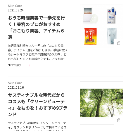
Skin Care
2021.03.24
おうち時間美容で一歩先を行
く！美容のプロがおすすめ
「おこもり美容」アイテム６
選
美容家浅利晴奈さん一押しの「おこもり美
容」アイテム6選をご紹介します。手軽に使え
るシートマスクと発汗作用抜群の入浴剤、ど
れも試しやすいものばかりです。いつもの…
すべて読む
Skin Care
2021.03.16
サスティナブルな時代だから
コスメも「クリーンビューテ
ィ」なものを！おすすめ9ブラ
ンド
サスティナブルの時代に「クリーンビューテ
ィ」をブランドポリシーとして掲げているコ