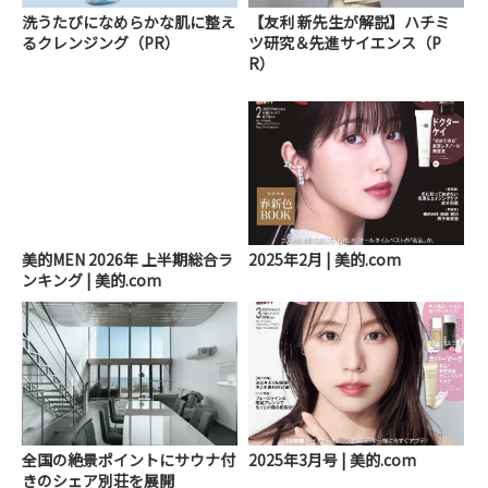
洗うたびになめらかな肌に整え
【友利 新先生が解説】ハチミ
るクレンジング（PR）
ツ研究＆先進サイエンス（P
R）
美的MEN 2026年 上半期総合ラ
2025年2月 | 美的.com
ンキング | 美的.com
全国の絶景ポイントにサウナ付
2025年3月号 | 美的.com
きのシェア別荘を展開