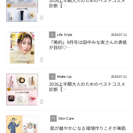
2026上半期大人のためのベストコスメ
診断【…
2026.07.11
5
Life Style
『美的』9月号は田中みな実さんの表紙
が目印♡…
2026.07.11
6
Make Up
2026上半期大人のためのベストコスメ
診断【…
Skin Care
肌が健やかになる環境作りこそが美肌