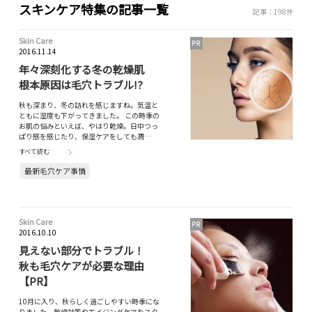
スキンケア特集の記事一覧
記事：198件
Skin Care
2016.11.14
年々深刻化する冬の乾燥肌
根本原因は毛穴トラブル!?
秋も深まり、冬の訪れを感じますね。気温と
ともに湿度も下がってきました。 この時季の
お肌の悩みといえば、やはり乾燥。日中つっ
ぱり感を感じたり、保湿ケアをしても潤…
すべて読む
最新毛穴ケア事情
Skin Care
2016.10.10
見えない部分でトラブル！
秋も毛穴ケアが必要な理由
【PR】
10月に入り、秋らしく過ごしやすい時季にな
りました。乾燥対策やエイジングケアをスタ