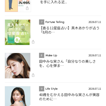
を手に入れる近...
2026.07.11
7
Fortune Telling
【香る12星座占い】真木あかりが占う
「8月の…
2026.07.11
8
Make Up
田中みな実さん「自分なりの美しさ
を、心を弾ま…
2026.07.11
9
Life Style
40歳をむかえる田中みな実さんが美容
のために…