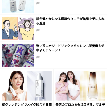
(PR)
肌が健やかになる環境作りこそが美肌を手に入れ
る近道
(PR)
整い系エナジードリンクでビタミンも栄養素も効
率よくチャージ！
(PR)
朝クレンジングでメイク映えする潤
美容のプロたちも注目する、マルチ