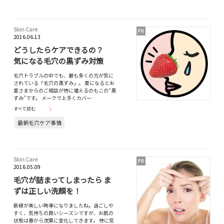
Skin Care
2016.06.13
どうしたらケアできるの？
気になる毛穴の黒ずみ対策
毛穴トラブルの中でも、最も多くの方が気に
されている「毛穴の黒ずみ」。 夏になるとお
客さまからのご相談が特に増えるのもこの“黒
ずみ”です。 メークで上手くカバー…
すべて読む
最新毛穴ケア事情
Skin Care
2016.05.09
毛穴が詰まってしまったら ま
ずは正しい洗顔を！
新緑が美しい時季になりましたね。過ごしや
すく、気持ちの良いシーズンですが、お肌の
状態は春から次第に変化してきます。 特に気