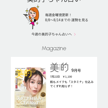
毎週金曜夜更新！
8/8〜8/14までの 運勢を見る
今週の美的子ちゃん占いへ
Magazine
9
月号
7月22日 ￥1,100
肌もメイクも「スタミナ」仕込み
でくずれ知らず！