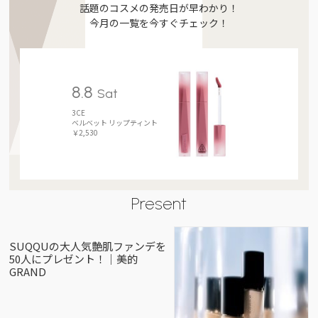
話題のコスメの発売日が早わかり！
今月の一覧を今すぐチェック！
8.8
Sat
3CE
ベルベット リップティント
￥2,530
Present
SUQQUの大人気艶肌ファンデを
50人にプレゼント！｜美的
GRAND