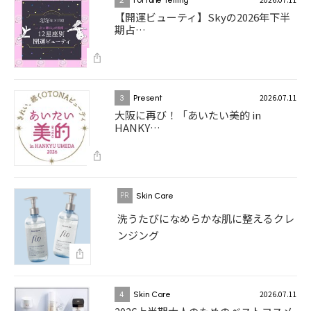
2
Fortune Telling
【開運ビューティ】Skyの2026年下半
期占…
2026.07.11
3
Present
大阪に再び！「あいたい美的 in
HANKY…
Skin Care
洗うたびになめらかな肌に整えるクレ
ンジング
2026.07.11
4
Skin Care