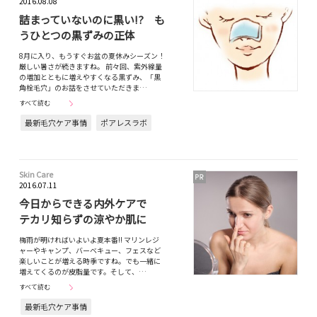
2016.08.08
詰まっていないのに黒い!? も
うひとつの黒ずみの正体
8月に入り、もうすぐお盆の夏休みシーズン！
厳しい暑さが続きますね。 前々回、紫外線量
の増加とともに増えやすくなる黒ずみ、「黒
角栓毛穴」のお話をさせていただきま…
すべて読む
最新毛穴ケア事情
ポアレスラボ
Skin Care
2016.07.11
今日からできる内外ケアで
テカリ知らずの涼やか肌に
梅雨が明ければいよいよ夏本番!! マリンレジ
ャーやキャンプ、バーベキュー、フェスなど
楽しいことが増える時季ですね。でも一緒に
増えてくるのが皮脂量です。そして、…
すべて読む
最新毛穴ケア事情