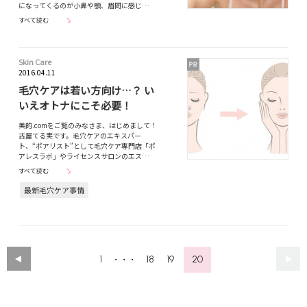
になってくるのが小鼻や顎、眉間に感じ…
すべて読む
Skin Care
2016.04.11
毛穴ケアは若い方向け…？ い
いえオトナにこそ必要！
美的.comをご覧のみなさま、はじめまして！
古屋てる実です。毛穴ケアのエキスパー
ト、“ポアリスト”として毛穴ケア専門店「ポ
アレスラボ」やライセンスサロンのエス…
すべて読む
最新毛穴ケア事情
1
18
19
20
・・・