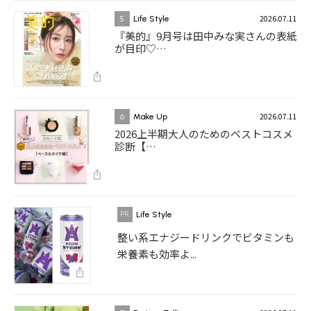
2026.07.11
5
Life Style
『美的』9月号は田中みな実さんの表紙
が目印♡…
2026.07.11
6
Make Up
2026上半期大人のためのベストコスメ
診断【…
Life Style
整い系エナジードリンクでビタミンも
栄養素も効率よ...