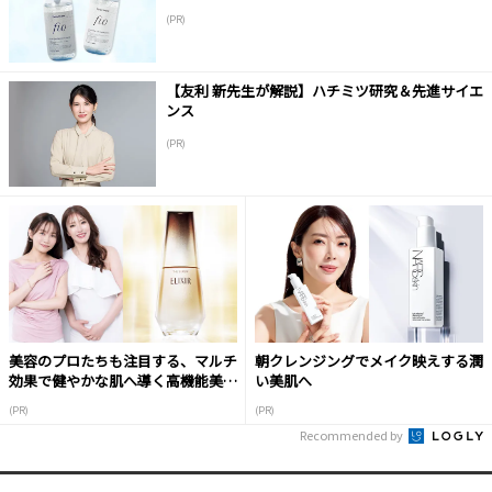
(PR)
【友利 新先生が解説】ハチミツ研究＆先進サイエ
ンス
(PR)
美容のプロたちも注目する、マルチ
朝クレンジングでメイク映えする潤
効果で健やかな肌へ導く高機能美容
い美肌へ
液
(PR)
(PR)
Recommended by