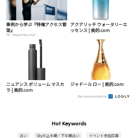
事例から学ぶ『特権アクセス管
アクアリッチ ウォータリーエ
理』
ッセンス | 美的.com
PR（KeeperSecurity）
ニュアンス ボリューム マスカ
ジャドール ロー | 美的.com
ラ | 美的.com
Recommended by
Hot Keywords
占い
Skyの上半期・下半期占い
イベント参加応募