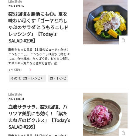
Life Style
2024.09.07
疲労回復＆腸活にも◎。夏を
味わい尽くす「ゴーヤと冷し
ゃぶのサラダ とうもろこしド
レッシング」【Today’s
SALAD #296】
画像をもっと見る 【本日のビューティ食材：
とうもろこし】 とうもろこしは炭水化物をは
じめ、食物繊維、たんぱく質、ビタミンB群、
エネルギー源となる糖質も含有。健…
すべて読む
その他（食・レシピ）
食・レシピ
Life Style
2024.08.31
血液サラサラ、疲労回復、ハ
リツヤ美肌にも効く！「紫た
まねぎのピクルス」【Today’s
SALAD #295】
画像をもっと見る 【本日のビューティ食材：