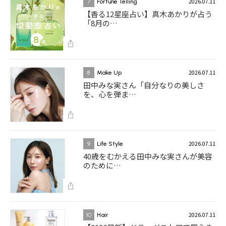
2026.07.11
7
Fortune Telling
【香る12星座占い】真木あかりが占う
「8月の…
2026.07.11
8
Make Up
田中みな実さん「自分なりの美しさ
を、心を弾ま…
2026.07.11
9
Life Style
40歳をむかえる田中みな実さんが美容
のために…
2026.07.11
10
Hair