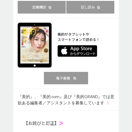
定期購読
試し読み
美的がタブレットや
スマートフォンで読める！
電子書籍
『美的』、『美的.com』及び『美的GRAND』では意
欲ある編集者／アシスタントを募集しています
【お詫びと訂正】
＞