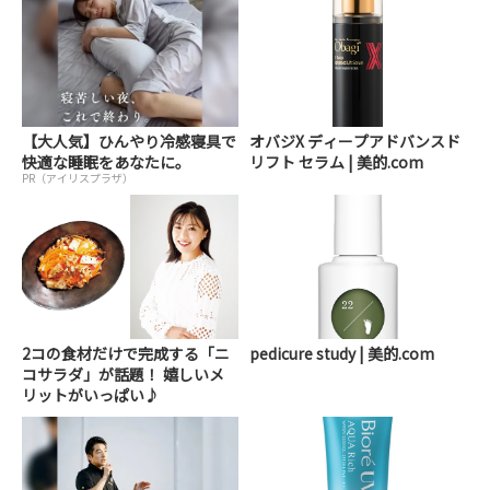
【大人気】ひんやり冷感寝具で
オバジX ディープアドバンスド
快適な睡眠をあなたに。
リフト セラム | 美的.com
PR（アイリスプラザ）
2コの食材だけで完成する「ニ
pedicure study | 美的.com
コサラダ」が話題！ 嬉しいメ
リットがいっぱい♪