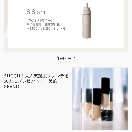
8.8
Sat
TWANY（トワニー）
育毛美容液 ［医薬部外品］
￥5,500 / ￥5,280（レフィル）
Present
SUQQUの大人気艶肌ファンデを
50人にプレゼント！｜美的
GRAND