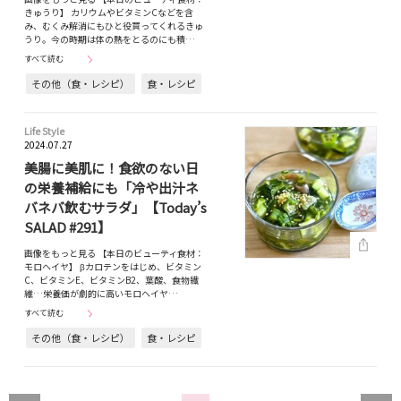
きゅうり】 カリウムやビタミンCなどを含
み、むくみ解消にもひと役買ってくれるきゅ
うり。今の時期は体の熱をとるのにも積…
すべて読む
その他（食・レシピ）
食・レシピ
Life Style
2024.07.27
美腸に美肌に！食欲のない日
の栄養補給にも「冷や出汁ネ
バネバ飲むサラダ」【Today’s
SALAD #291】
画像をもっと見る 【本日のビューティ食材：
モロヘイヤ】 βカロテンをはじめ、ビタミン
C、ビタミンE、ビタミンB2、葉酸、食物繊
維…栄養価が劇的に高いモロヘイヤ…
すべて読む
その他（食・レシピ）
食・レシピ