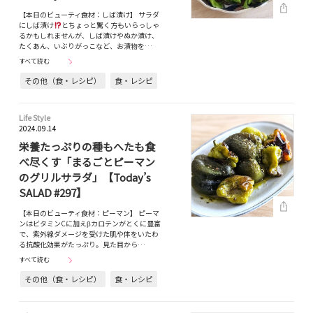
【本日のビューティ食材：しば漬け】 サラダ
にしば漬け
とちょっと驚く方もいらっしゃ
るかもしれませんが、しば漬けやぬか漬け、
たくあん、いぶりがっこなど、お漬物を…
すべて読む
その他（食・レシピ）
食・レシピ
Life Style
2024.09.14
栄養たっぷりの種もへたも食
べ尽くす「まるごとピーマン
のグリルサラダ」【Today’s
SALAD #297】
【本日のビューティ食材：ピーマン】 ピーマ
ンはビタミンCに加えβカロテンがとくに豊富
で、紫外線ダメージを受けた肌や体をいたわ
る抗酸化効果がたっぷり。見た目から…
すべて読む
その他（食・レシピ）
食・レシピ