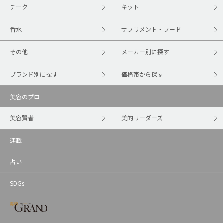
チーク
キット
香水
サプリメント・フード
その他
メーカー別に探す
ブランド別に探す
価格帯から探す
美容のプロ
美容賢者
美的リーダーズ
連載
占い
SDGs