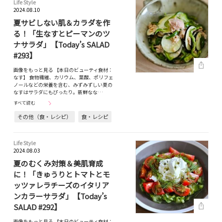
Life Style
2024.08.10
夏サビしない肌＆カラダを作
る！「生なすとピーマンのツ
ナサラダ」【Today’s SALAD
#293】
画像をもっと見る 【本日のビューティ食材：
なす】 食物繊維、カリウム、葉酸、ポリフェ
ノールなどの栄養を含む、みずみずしい夏の
なすはサラダにもぴったり。新鮮なな…
すべて読む
その他（食・レシピ）
食・レシピ
Life Style
2024.08.03
夏のむくみ対策＆美肌育成
に！「きゅうりとトマトとモ
ッツァレラチーズのイタリア
ンカラーサラダ」【Today’s
SALAD #292】
画像をもっと見る 【本日のビューティ食材：