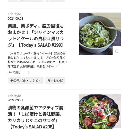
Life Style
2024.09.28
美肌、美ボディ、疲労回復も
おまかせ！「シャインマスカ
ットとケールの白和え風サラ
ダ」【Today’s SALAD #299】
【本日のビューティ食材：ケール】 野菜の王
様とも称されるケールには、サビを取り除く
抗酸化効果の高いβカロテンをはじめ、お通じ
を改善する食物繊維、美肌をサポート…
すべて読む
その他（食・レシピ）
食・レシピ
Life Style
2024.09.21
漬物の乳酸菌でアクティブ腸
活！「しば漬けと香味野菜、
カリカリじゃこのサラダ」
【Today’s SALAD #298】