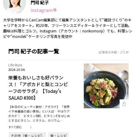
門司 紀子
instagram
大学在学時からCanCam編集部にて編集アシスタントとして“雑誌づくり”のキ
ャリアをスタート。約20年、フリーランスエディター＆ライターとして活動。
趣味は料理とゴルフ。Instagram（アカウント：norikomonji）でも、料理レシ
ピや“mondeli”ケータリング写真を発信中
門司 紀子の記事一覧
記事表示件数：271件
Life Style
2024.10.06
栄養もおいしさも好バラン
ス！「アボカドと梨とコンビ
ーフのサラダ」【Today’s
SALAD #300】
【本日のビューティ食材：アボカド】 「世界
イチ栄養価の高い果物」といえば…やはりア
ボカド！ ビタミンB群、ビタミンEをはじめ
とするビタミン、ミネラル、カリウム…
すべて読む
その他（食・レシピ）
食・レシピ