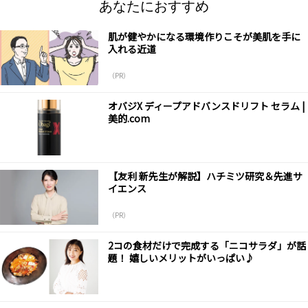
あなたにおすすめ
肌が健やかになる環境作りこそが美肌を手に
入れる近道
（PR）
オバジX ディープアドバンスドリフト セラム |
美的.com
【友利 新先生が解説】ハチミツ研究＆先進サ
イエンス
（PR）
2コの食材だけで完成する「ニコサラダ」が話
題！ 嬉しいメリットがいっぱい♪