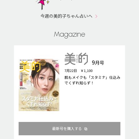
今週の美的子ちゃん占いへ
Magazine
9
月号
7月22日 ￥1,100
肌もメイクも「スタミナ」仕込み
でくずれ知らず！
最新号を購入する