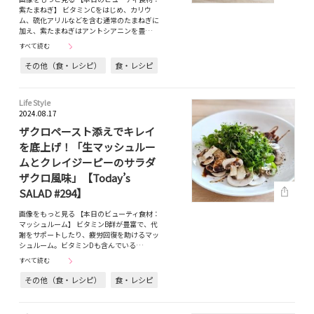
紫たまねぎ】 ビタミンCをはじめ、カリウ
ム、硫化アリルなどを含む通常のたまねぎに
加え、紫たまねぎはアントシアニンを豊…
すべて読む
その他（食・レシピ）
食・レシピ
Life Style
2024.08.17
ザクロペースト添えでキレイ
を底上げ！「生マッシュルー
ムとクレイジーピーのサラダ
ザクロ風味」【Today’s
SALAD #294】
画像をもっと見る 【本日のビューティ食材：
マッシュルーム】 ビタミンB群が豊富で、代
謝をサポートしたり、疲労回復を助けるマッ
シュルーム。ビタミンDも含んでいる…
すべて読む
その他（食・レシピ）
食・レシピ