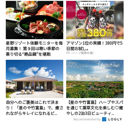
星野リゾート体験モニターを毎
アマゾン1位の実績！380円で5
月募集！ 第９回は寒い季節の
日間お試し。
PR（ハーブ健康本舗）
乗り切る“絶品鍋”を堪能
自分へのご褒美はこれで決ま
【星のや竹富島】ハーブやスパ
り！ 「星のや竹富島」で、癒さ
を通じて薬草文化を楽しむ♡癒
れながらキレイになれるビ...
やしの2泊3日ビューティ...
Recommended by