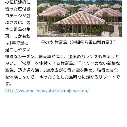
の伝統建築に
習った庭付き
コテージが並
ぶさまは、ま
さに離島の集
落。しかも秋
星のや 竹富島（沖縄県八重山郡竹富町）
は1年で最も
過ごしやすい
快適なシーズン。晴天率が高く、湿度のバランスもちょうど
良い、「常夏」を体験できる竹富島。混じりけのない新鮮な
空気、透き通る海、360度広がる青い空を眺め、独得の文化
を体験しながら、ゆったりとした島時間に浸かるリゾートで
す。
http://www.hoshinoyataketomijima.com/