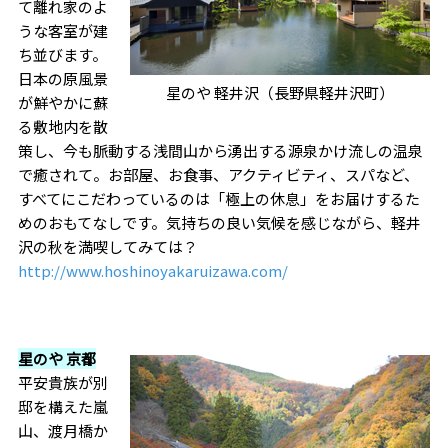
て離れ家のよ
うな客室が建
ち並びます。
日本の原風景
星のや 軽井沢（長野県軽井沢町）
が鮮やかに蘇
る敷地内を散
策し、今も脈動する浅間山から湧出する源泉かけ流しの温泉
で癒されて。お部屋、お食事、アクティビティ、スパなど、
すべてにこだわっているのは「極上の休息」をお届けするた
めのおもてなしです。気持ちの良い気候を感じながら、軽井
沢の秋を満喫してみては？
http://www.hoshinoyakaruizawa.com/
星のや 京都
平安貴族が別
邸を構えた嵐
山、渡月橋か