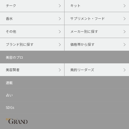
チーク
キット
香水
サプリメント・フード
その他
メーカー別に探す
ブランド別に探す
価格帯から探す
美容のプロ
美容賢者
美的リーダーズ
連載
占い
SDGs