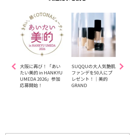
ト】
大阪に再び！「あい
SUQQUの大人気艶肌
募集
！
たい美的 in HANKYU
ファンデを50人にプ
GRA
ビュー
UMEDA 2026」参加
レゼント！｜美的
202
ャド
応募開始！
GRAND
の肌
種類を
し、”
にプレ
くれ
auty
しく
mプレ