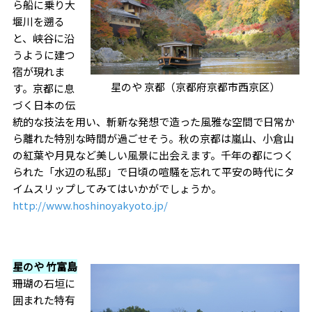
ら船に乗り大
堰川を遡る
と、峡谷に沿
うように建つ
宿が現れま
星のや 京都（京都府京都市西京区）
す。京都に息
づく日本の伝
統的な技法を用い、斬新な発想で造った風雅な空間で日常か
ら離れた特別な時間が過ごせそう。秋の京都は嵐山、小倉山
の紅葉や月見など美しい風景に出会えます。千年の都につく
られた「水辺の私邸」で日頃の喧騒を忘れて平安の時代にタ
イムスリップしてみてはいかがでしょうか。
http://www.hoshinoyakyoto.jp/
星のや 竹富島
珊瑚の石垣に
囲まれた特有