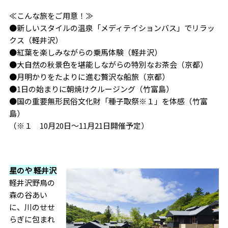
≪こんな旅をご用意！≫
●新しいスタイルの温泉「メディテイションバス」でリラッ
クス（軽井沢）
●紅葉を楽しみながらの乗馬体験（軽井沢）
●大自然の秋景色を堪能しながらの特別なお茶会（京都）
●月明かりをたよりに進む贅沢な船旅（京都）
●1日の始まりに朝焼けクルージング（竹富島）
●国の重要無形民俗文化財「種子取祭※１」を体感（竹富
島）
（※１ 10月20日～11月21日開催予定）
星のや 軽井沢
軽井沢野鳥の
森の谷あい
に、川のせせ
らぎに包まれ