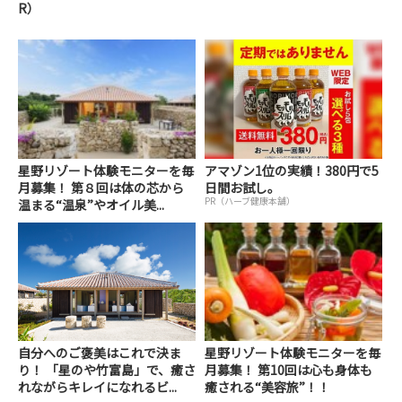
R）
星野リゾート体験モニターを毎
アマゾン1位の実績！380円で5
月募集！ 第８回は体の芯から
日間お試し。
PR（ハーブ健康本舗）
温まる“温泉”やオイル美...
自分へのご褒美はこれで決ま
星野リゾート体験モニターを毎
り！ 「星のや竹富島」で、癒さ
月募集！ 第10回は心も身体も
れながらキレイになれるビ...
癒される“美容旅”！！