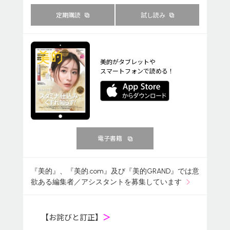
定期購読
試し読み
美的がタブレットや
スマートフォンで読める！
電子書籍
『美的』、『美的.com』及び『美的GRAND』では意
欲ある編集者／アシスタントを募集しています
【お詫びと訂正】
＞