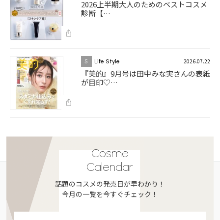
2026上半期大人のためのベストコスメ
診断【…
2026.07.22
5
Life Style
『美的』9月号は田中みな実さんの表紙
が目印♡…
Cosme
Calendar
話題のコスメの発売日が早わかり！
今月の一覧を今すぐチェック！