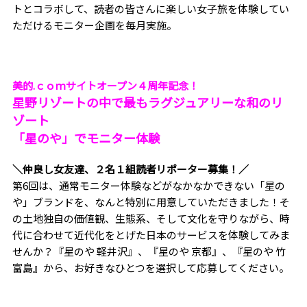
トとコラボして、読者の皆さんに楽しい女子旅を体験してい
ただけるモニター企画を毎月実施。
美的.ｃｏｍサイトオープン４周年記念！
星野リゾートの中で最もラグジュアリーな和のリ
ゾート
「星のや」でモニター体験
＼仲良し女友達、２名１組読者リポーター募集！／
第6回は、通常モニター体験などがなかなかできない「星の
や」ブランドを、なんと特別に用意していただきました！そ
の土地独自の価値観、生態系、そして文化を守りながら、時
代に合わせて近代化をとげた日本のサービスを体験してみま
せんか？『星のや 軽井沢』、『星のや 京都』、『星のや 竹
富島』から、お好きなひとつを選択して応募してください。