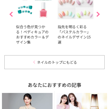
め
似合う色が見つか
指先を明るく彩る
簡単
リー
る！ペディキュアの
「パステルカラー」
【見
ン見
おすすめカラー＆デ
のネイルデザイン15
選】
ザイン集
選
ネイルのトップにもどる
あなたにおすすめの記事