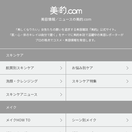
美容情報／ニュースの美的.com
「美しくなりたい」女性たちの願いを追求する美容雑誌『美的』公式サイト。
「肌・心・体のキレイは自分で磨く」をテーマに美的本誌で活躍中の美容レポーターが
プロの視点でコスメ・美容情報を発信します。
スキンケア
肌質別スキンケア
お悩み別ケア
洗顔・クレンジング
スキンケア特集
スキンケアニュース
メイク
メイクHOW TO
シーン別メイク