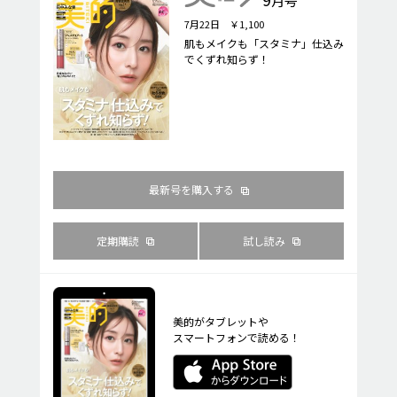
月号
7月22日 ￥1,100
肌もメイクも「スタミナ」仕込み
でくずれ知らず！
最新号を購入する
定期購読
試し読み
美的がタブレットや
スマートフォンで読める！