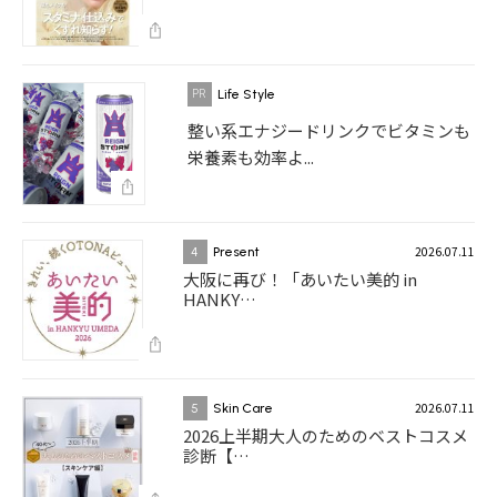
Life Style
整い系エナジードリンクでビタミンも
栄養素も効率よ...
2026.07.11
4
Present
大阪に再び！「あいたい美的 in
HANKY…
2026.07.11
5
Skin Care
2026上半期大人のためのベストコスメ
診断【…