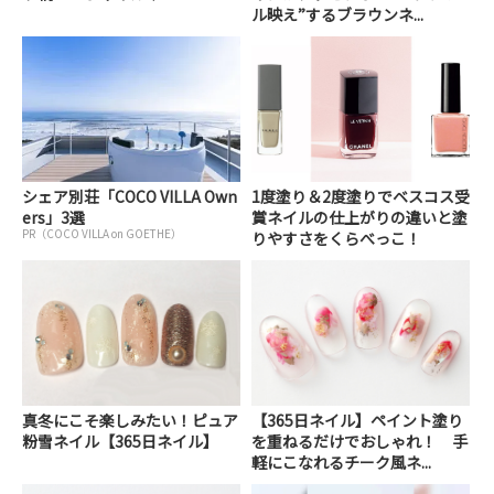
ル映え”するブラウンネ...
シェア別荘「COCO VILLA Own
1度塗り＆2度塗りでベスコス受
ers」3選
賞ネイルの仕上がりの違いと塗
PR（COCO VILLA on GOETHE）
りやすさをくらべっこ！
真冬にこそ楽しみたい！ピュア
【365日ネイル】ペイント塗り
粉雪ネイル【365日ネイル】
を重ねるだけでおしゃれ！ 手
軽にこなれるチーク風ネ...