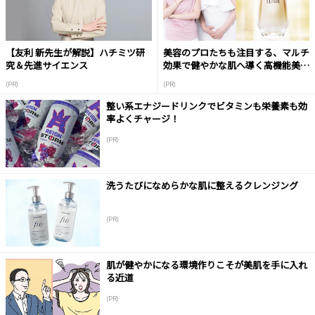
【友利 新先生が解説】ハチミツ研
美容のプロたちも注目する、マルチ
究＆先進サイエンス
効果で健やかな肌へ導く高機能美容
液
(PR)
(PR)
整い系エナジードリンクでビタミンも栄養素も効
率よくチャージ！
(PR)
洗うたびになめらかな肌に整えるクレンジング
(PR)
肌が健やかになる環境作りこそが美肌を手に入れ
る近道
(PR)