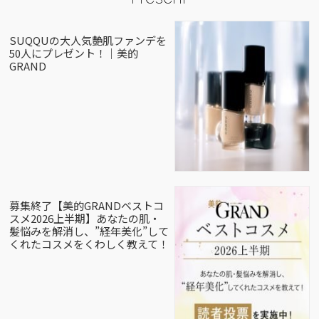
SUQQUの大人気艶肌ファンデを
50人にプレゼント！｜美的
GRAND
募集終了【美的GRANDベストコ
スメ2026上半期】あなたの肌・
髪悩みを解消し、”経年美化”して
くれたコスメをくわしく教えて！