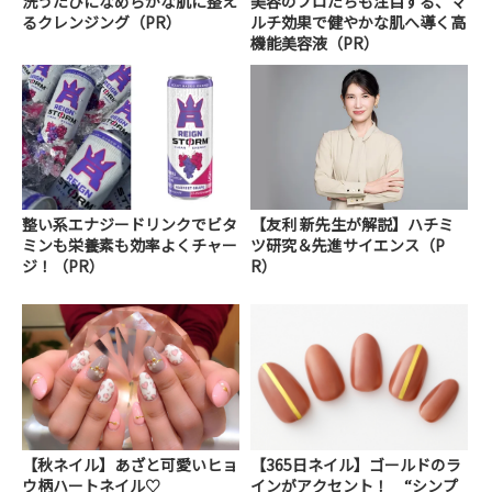
洗うたびになめらかな肌に整え
美容のプロたちも注目する、マ
るクレンジング（PR）
ルチ効果で健やかな肌へ導く高
機能美容液（PR）
整い系エナジードリンクでビタ
【友利 新先生が解説】ハチミ
ミンも栄養素も効率よくチャー
ツ研究＆先進サイエンス（P
ジ！（PR）
R）
【秋ネイル】あざと可愛いヒョ
【365日ネイル】ゴールドのラ
ウ柄ハートネイル♡
インがアクセント！ “シンプ