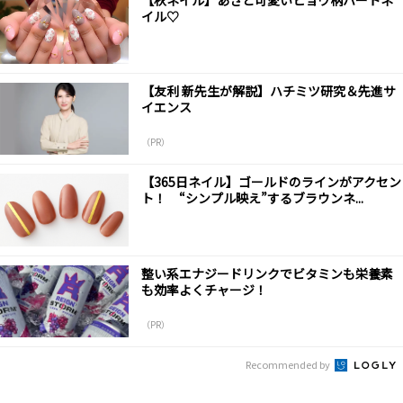
イル♡
【友利 新先生が解説】ハチミツ研究＆先進サ
イエンス
（PR）
【365日ネイル】ゴールドのラインがアクセン
ト！ “シンプル映え”するブラウンネ...
整い系エナジードリンクでビタミンも栄養素
も効率よくチャージ！
（PR）
Recommended by