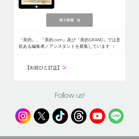
電子書籍
『美的』、『美的.com』及び『美的GRAND』では意
欲ある編集者／アシスタントを募集しています
【お詫びと訂正】
＞
Follow us!