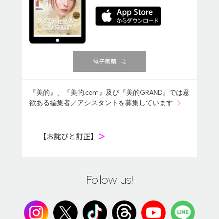
電子書籍
『美的』、『美的.com』及び『美的GRAND』では意
欲ある編集者／アシスタントを募集しています
【お詫びと訂正】
＞
Follow us!