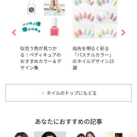
め
似合う色が見つか
指先を明るく彩る
簡単
リー
る！ペディキュアの
「パステルカラー」
【見
ン見
おすすめカラー＆デ
のネイルデザイン15
選】
ザイン集
選
ネイルのトップにもどる
あなたにおすすめの記事