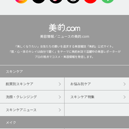
美容情報／ニュースの美的.com
「美しくなりたい」女性たちの願いを追求する美容雑誌『美的』公式サイト。
「肌・心・体のキレイは自分で磨く」をテーマに美的本誌で活躍中の美容レポーターが
プロの視点でコスメ・美容情報を発信します。
スキンケア
肌質別スキンケア
お悩み別ケア
洗顔・クレンジング
スキンケア特集
スキンケアニュース
メイク