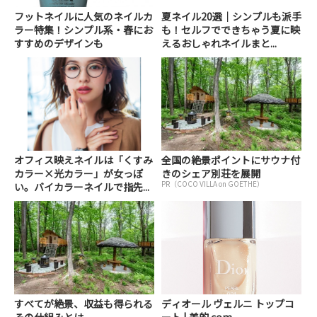
フットネイルに人気のネイルカ
夏ネイル20選｜シンプルも派手
ラー特集！シンプル系・春にお
も！セルフでできちゃう夏に映
すすめのデザインも
えるおしゃれネイルまと...
オフィス映えネイルは「くすみ
全国の絶景ポイントにサウナ付
カラー×光カラー」が女っぽ
きのシェア別荘を展開
PR（COCO VILLA on GOETHE）
い。バイカラーネイルで指先...
すべてが絶景、収益も得られる
ディオール ヴェルニ トップコ