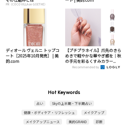
その仕組みとは
ート | 美的.com
PR（COCO VILLA on GOETHE）
ディオール ヴェルニ トップコ
【プチプラネイル】爪先のきら
ート［2025年10月発売］ | 美
めきで軽やかな華やぎ感を｜秋
的.com
の手元を彩るくすみカラー...
Recommended by
Hot Keywords
占い
Skyの上半期・下半期占い
健康・ボディケア・リフレッシュ
メイクアップ
メイクアップニュース
美的GRAND
診断