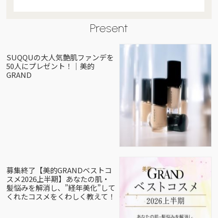
Present
SUQQUの大人気艶肌ファンデを
50人にプレゼント！｜美的
GRAND
募集終了【美的GRANDベストコ
スメ2026上半期】あなたの肌・
髪悩みを解消し、”経年美化”して
くれたコスメをくわしく教えて！