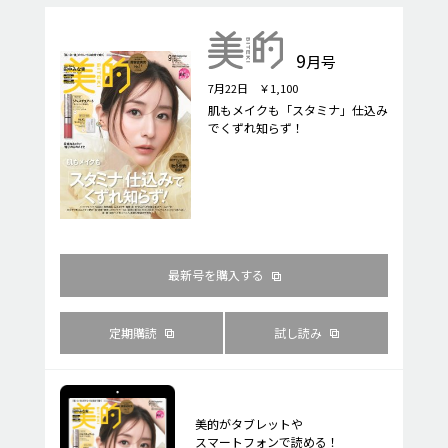
9
月号
7月22日 ￥1,100
肌もメイクも「スタミナ」仕込み
でくずれ知らず！
最新号を購入する
定期購読
試し読み
美的がタブレットや
スマートフォンで読める！