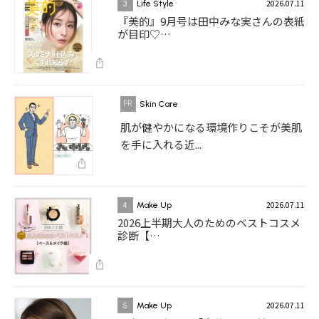
2026.07.11
3
Life Style
『美的』9月号は田中みな実さんの表紙
が目印♡…
Skin Care
肌が健やかになる環境作りこそが美肌
を手に入れる近...
2026.07.11
4
Make Up
2026上半期大人のためのベストコスメ
診断【…
2026.07.11
5
Make Up