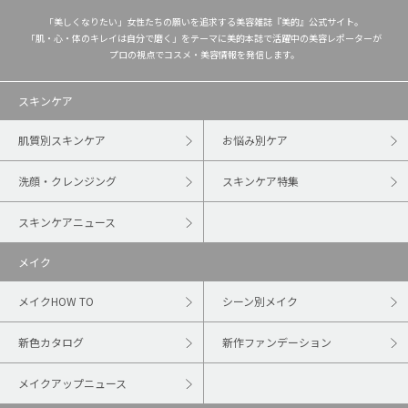
「美しくなりたい」女性たちの願いを追求する美容雑誌『美的』公式サイト。
「肌・心・体のキレイは自分で磨く」をテーマに美的本誌で活躍中の美容レポーターが
プロの視点でコスメ・美容情報を発信します。
スキンケア
肌質別スキンケア
お悩み別ケア
洗顔・クレンジング
スキンケア特集
スキンケアニュース
メイク
メイクHOW TO
シーン別メイク
新色カタログ
新作ファンデーション
メイクアップニュース