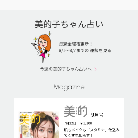
美的子ちゃん占い
毎週金曜夜更新！
8/1〜8/7までの 運勢を見る
今週の美的子ちゃん占いへ
Magazine
9
月号
7月22日 ￥1,100
肌もメイクも「スタミナ」仕込み
でくずれ知らず！