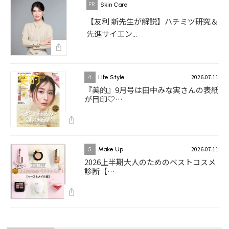
Skin Care
【友利 新先生が解説】ハチミツ研究＆
先進サイエン...
2026.07.11
4
Life Style
『美的』9月号は田中みな実さんの表紙
が目印♡…
2026.07.11
5
Make Up
2026上半期大人のためのベストコスメ
診断【…