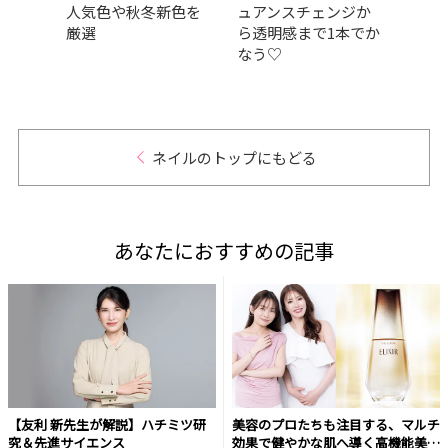
人気色や秋冬新色を
ュアンスチェンジか
ネイ
厳選
ら透明感まで1本でか
ェッ
なう♡
ネイルのトップにもどる
あなたにおすすめの記事
【友利 新先生が解説】ハチミツ研
美容のプロたちも注目する、マルチ
究＆先進サイエンス
効果で健やかな肌へ導く高機能美容