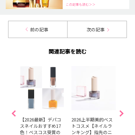
この記事も読む＞＞
前の記事
次の記事
関連記事を読む
】マ
【2026最新】デパコ
2026上半期美的ベス
【20
のブ
スネイルおすすめ17
トコスメ【ネイルラ
キュ
をチ
色！ベスコス受賞の
ンキング】指先のニ
マー