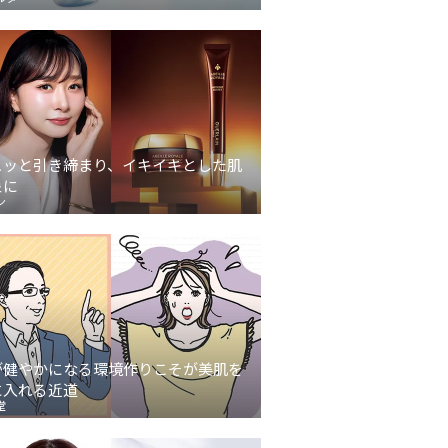
ュッと引き締まり、イキイキとした肌
象に
ン
が健やかになる環境作りこそが美肌を
に入れる近道
堂