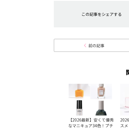
この記事をシェアする
前の記事
ルケア
【基本】きれいなネイル
【2026最新】安くて優秀
20
ューは
の塗り方、コツは？ 順番
なマニキュア34色！プチ
スメ