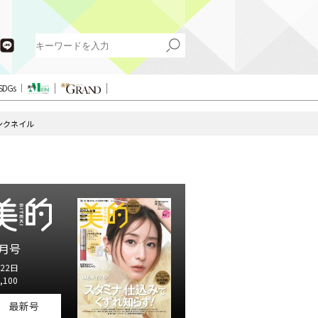
SDGs
ンクネイル
月号
22日
,100
最新号