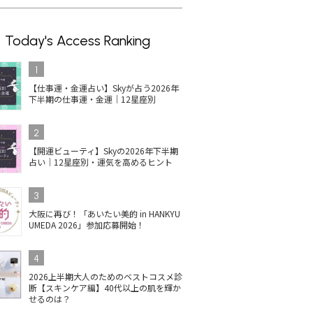
Today's Access Ranking
1
【仕事運・金運占い】Skyが占う2026年
下半期の仕事運・金運｜12星座別
2
【開運ビューティ】Skyの2026年下半期
占い｜12星座別・運気を高めるヒント
3
大阪に再び！「あいたい美的 in HANKYU
UMEDA 2026」参加応募開始！
4
2026上半期大人のためのベストコスメ診
断【スキンケア編】40代以上の肌を輝か
イルの人
コスメデコルテのネイル
【2025最新】井田ラボラ
単
せるのは？
ス受賞
が最新ベスコス1位！上
トリーズ キャンメイクの
ネイ