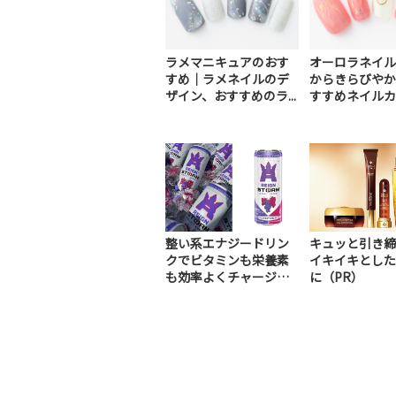
ラメマニキュアのおす
オーロラネイル
すめ｜ラメネイルのデ
からきらびやか
ザイン、おすすめのラ...
すすめネイルカタ
整い系エナジードリン
キュッと引き締
クでビタミンも栄養素
イキイキとした
も効率よくチャージ！
に（PR）
（PR）