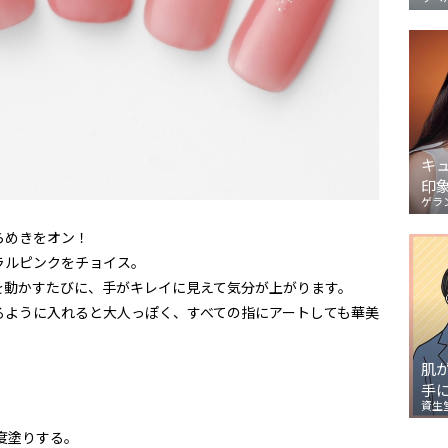
キ
印
ゲラ
らめきをオン！
ラルピンクをチョイス。
を動かすたびに、手がキレイに見えて気分が上がります。
るように入れると大人っぽく、すべての指にアートしても華美
肌
手
資生
度塗りする。