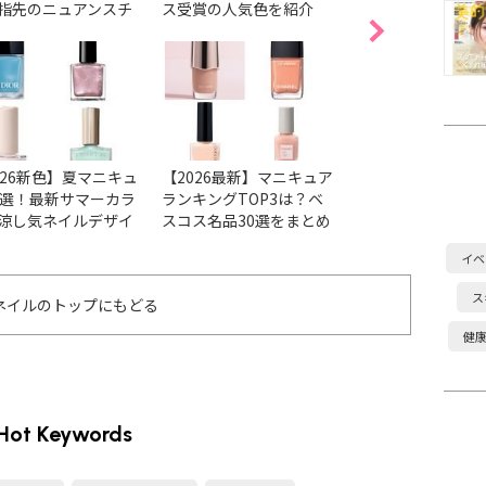
指先のニュアンスチ
ス受賞の人気色を紹介
色＆春の新色・限
ジから透明感まで1
とめ
かなう♡
026新色】夏マニキュ
【2026最新】マニキュア
【2026最新】ア
6選！最新サマーカラ
ランキングTOP3は？ベ
ョンの人気ネイル
涼し気ネイルデザイ
スコス名品30選をまとめ
ベスコス受賞色＆
チェック
ました
まとめ
イベ
ス
ネイルのトップにもどる
健
Hot Keywords