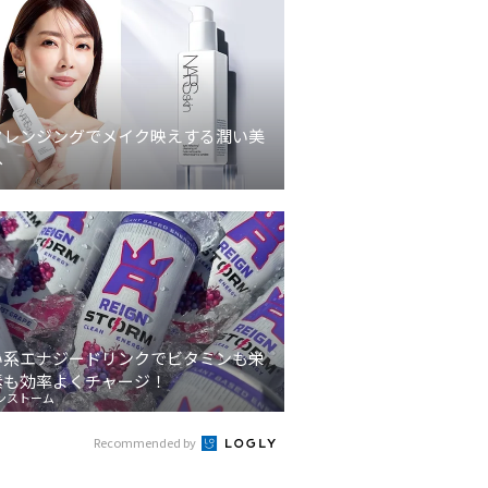
クレンジングでメイク映えする潤い美
へ
い系エナジードリンクでビタミンも栄
素も効率よくチャージ！
ンストーム
Recommended by