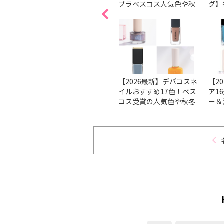
。
で解説
プラベスコス人気色や秋
グ】
ブが潜
冬新色を紹介
ェン
る↑ビ
本で
ト
方法を
【ベスコス受賞】マニキ
【2026最新】デパコスネ
【2
も分か
ュアの人気のブランド＆
イルおすすめ17色！ベス
ア1
イルケ
人気色をチェック！
コス受賞の人気色や秋冬
ー＆
新色を厳選
ンを