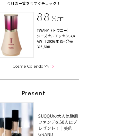
今月の一覧を今すぐチェック！
8.8
Sat
TWANY（トワニー）
シーズナルエッセンスa
AW ［2026年 8月発売］
￥6,600
へ
Cosme Calendar
Present
SUQQUの大人気艶肌
ファンデを50人にプ
レゼント！｜美的
GRAND