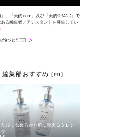
』、『美的.com』及び『美的GRAND』で
欲ある編集者／アシスタントを募集してい
お詫びと訂正】
＞
編集部おすすめ
【PR】
うたびになめらかな肌に整えるクレン
ング
ルタ