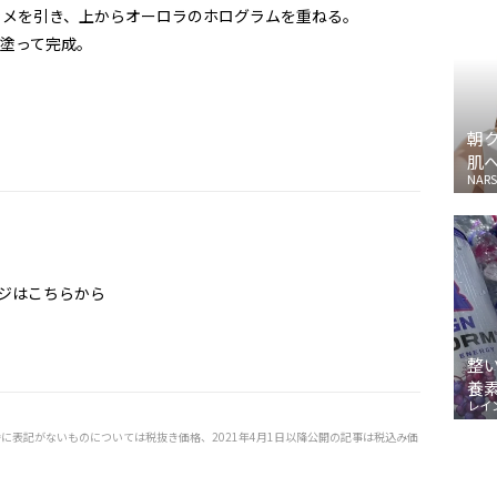
ラメを引き、上からオーロラのホログラムを重ねる。
塗って完成。
朝
肌
NARS
ジはこちらから
整
養
レイ
特に表記がないものについては税抜き価格、2021年4月1日以降公開の記事は税込み価