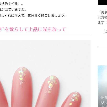
る秋色ネイル」。
報が出ていますね。
『美的
おしゃれにキメて、気分良く過ごしましょう。
は意
ます
き"を散らして上品に光を放って
【
洗
ジ
リベ