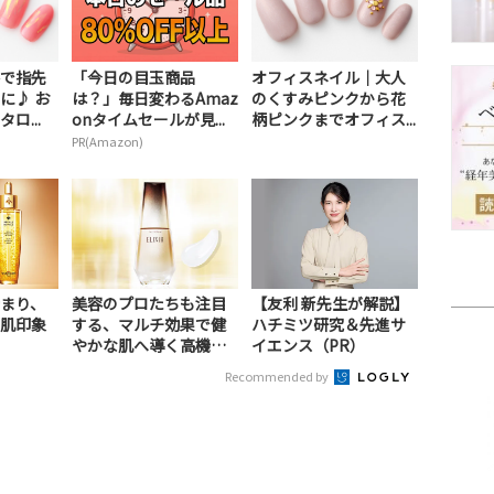
で指先
「今日の目玉商品
オフィスネイル｜大人
に♪ お
は？」毎日変わるAmaz
のくすみピンクから花
ロ...
onタイムセールが見...
柄ピンクまでオフィス...
PR(Amazon)
まり、
美容のプロたちも注目
【友利 新先生が解説】
肌印象
する、マルチ効果で健
ハチミツ研究＆先進サ
やかな肌へ導く高機能
イエンス（PR）
美容液（PR）
Recommended by