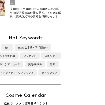
定色ま
品ツヤベージュに注目
ネイル！秋冬新色＆ベス
色
5
コス受賞は？
を
『美的』9月号は田中みな実さんの表紙
が目印♡ 超豪華付録＆見どころを徹底解
説｜STARGLOWの表紙も見逃せない！
Hot Keywords
ディクシ
THREE ネイルラッカー
【2025最新】シャネルの
黄
5選！
の人気色は？2025秋冬限
マニキュア ヴェルニの秋
ア
春新色
定色・ベスコス受賞カラ
冬新色に注目！おすすめ
エ
占い
Skyの上半期・下半期占い
ーを紹介
カラーは？
げ
ント参加応募
プレゼント
スキンケア
キンケアニュース
美的GRAND
診断
康・ボディケア・リフレッシュ
メイクアップ
Cosme Calendar
話題のコスメの発売日早わかり！