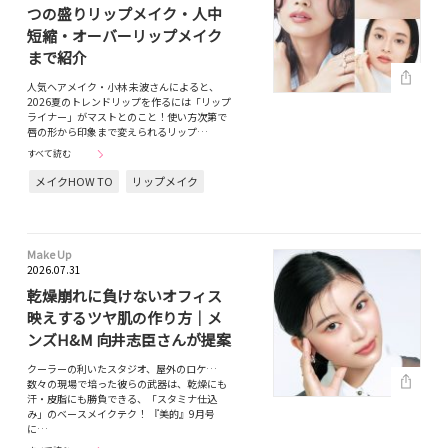
つの盛りリップメイク・人中
短縮・オーバーリップメイク
まで紹介
人気ヘアメイク・小林 未波さんによると、
2026夏のトレンドリップを作るには「リップ
ライナー」がマストとのこと！使い方次第で
唇の形から印象まで変えられるリップ…
すべて読む
メイクHOW TO
リップメイク
Make Up
2026.07.31
乾燥崩れに負けないオフィス
映えするツヤ肌の作り方｜メ
ンズH&M 向井志臣さんが提案
クーラーの利いたスタジオ、屋外のロケ…
数々の現場で培った彼らの武器は、乾燥にも
汗・皮脂にも勝負できる、「スタミナ仕込
み」のベースメイクテク！ 『美的』9月号
に…