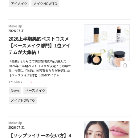
アイメイク
メイクHOW TO
Make Up
2026.07.31
2026上半期美的ベストコスメ
【ベースメイク部門】1位アイ
テムが大集結！
『美的』8月号にて美容賢者83名が選んだ
2026年上半期ベストコスメが決定！その中か
ら、今回は『美的』美容賢者たちが厳選した
【ベースメイク部門】1位のアイテム…
すべて読む
News
ベースメイク
メイクHOW TO
Make Up
2026.07.31
【リップライナーの使い方】4