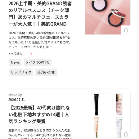
2026上半期・美的GRAND読者
のリアルベスコス【チーク部
門】あのマルチフェースカラ
ーが大人気！｜美的GRAND
2026上半期・美的GRAND読者のリアルベス
コス。美容感度の高い美的GRAND読者が“悩
みに効いた！”と感動したコスメは？あのマル
チフェースカラーが人気を席…
すべて読む
News
メイクHOW TO
リップメイク
美的GRAND
Make Up
2026.07.31
【2026最新】40代向け崩れな
い化粧下地おすすめ14選｜人
気ランキング受賞
皮脂や汗、乾燥崩れなどを防ぎつつ大人の肌
悩みをカバーする「40代向けの崩れない化粧