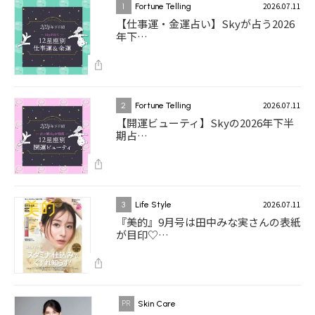
2026.07.11
1
Fortune Telling
【仕事運・金運占い】Skyが占う2026
年下…
2026.07.11
2
Fortune Telling
【開運ビューティ】Skyの2026年下半
期占…
2026.07.11
3
Life Style
『美的』9月号は田中みな実さんの表紙
が目印♡…
Skin Care