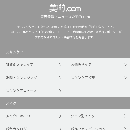
美容情報／ニュースの美的.com
「美しくなりたい」女性たちの願いを追求する美容雑誌『美的』公式サイト。
「肌・心・体のキレイは自分で磨く」をテーマに美的本誌で活躍中の美容レポーターが
プロの視点でコスメ・美容情報を発信します。
スキンケア
肌質別スキンケア
お悩み別ケア
洗顔・クレンジング
スキンケア特集
スキンケアニュース
メイク
メイクHOW TO
シーン別メイク
新色カタログ
新作ファンデーション