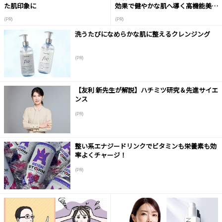
た肌印象に
効果で健やかな肌へ導く高機能美容
液
(PR)
(PR)
洗うたびになめらかな肌に整えるクレンジング
(PR)
【友利 新先生が解説】ハチミツ研究＆先進サイエ
ンス
(PR)
整い系エナジードリンクでビタミンも栄養素も効
率よくチャージ！
(PR)