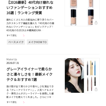
【2026最新】40代向け崩れな
いファンデーションおすすめ
16選｜ランキング受賞
崩れにくさと大人の肌悩みに寄り添うカバー
力やスキンケア機能を備えた「40代向けの崩
れないファンデーション」をピックアップ！
40代向けの2026上半期美的GRA…
すべて読む
ベースメイク
メイクHOW TO
Make Up
2026.07.31
グレーアイライナーで柔らか
さと凛々しさを！最新メイク
テク＆おすすめ7選
抜け感が出て柔らかさや凛々しさを演出でき
る「グレーアイライナー」。人気ヘア＆メイ
ク・夢月さんがグレーライナーを使用した最
新メイクを教えてくれました。さらにリキ…
すべて読む