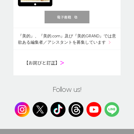
電子書籍
『美的』、『美的.com』及び『美的GRAND』では意
欲ある編集者／アシスタントを募集しています
【お詫びと訂正】
＞
Follow us!