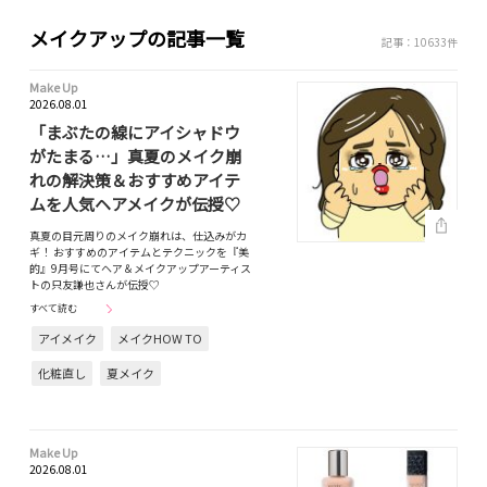
メイクアップの記事一覧
記事：10633件
Make Up
2026.08.01
「まぶたの線にアイシャドウ
がたまる…」真夏のメイク崩
れの解決策＆おすすめアイテ
ムを人気ヘアメイクが伝授♡
真夏の目元周りのメイク崩れは、仕込みがカ
ギ！ おすすめのアイテムとテクニックを『美
的』9月号にてヘア＆メイクアップアーティス
トの只友謙也さんが伝授♡
すべて読む
アイメイク
メイクHOW TO
化粧直し
夏メイク
Make Up
2026.08.01