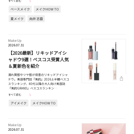
すべて読む
ベースメイク
メイクHOW TO
夏メイク
向井 志臣
Make Up
2026.07.31
【2026最新】リキッドアイシ
ャドウ9選！ベスコス受賞人気
＆夏新色を紹介
濡れ質感やツヤ感が得意のリキッドアイシャ
ドウ。美容専門誌『美的』2026上半期ベスコ
スランキング、40代以降の大人向け美容誌
『美的GRAND』ベスコスランキン…
すべて読む
アイメイク
メイクHOW TO
Make Up
2026.07.31