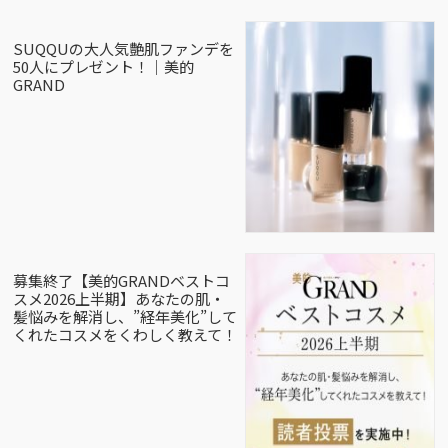
SUQQUの大人気艶肌ファンデを
50人にプレゼント！｜美的
GRAND
募集終了【美的GRANDベストコ
スメ2026上半期】あなたの肌・
髪悩みを解消し、”経年美化”して
くれたコスメをくわしく教えて！