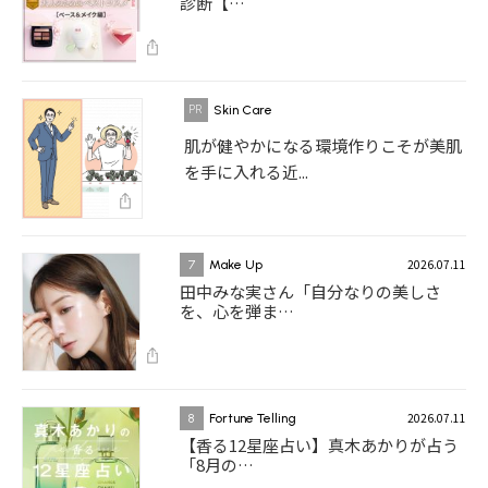
診断【…
Skin Care
肌が健やかになる環境作りこそが美肌
を手に入れる近...
2026.07.11
7
Make Up
田中みな実さん「自分なりの美しさ
を、心を弾ま…
2026.07.11
8
Fortune Telling
【香る12星座占い】真木あかりが占う
「8月の…