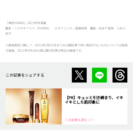
『美的GRAND』2023秋号掲載
撮影／シバサキフミト（DONNA） スタイリング／高橋尚美 構成／松本千登世、三井三
奈子
※価格表記に関して：2021年3月31日までの公開記事で特に表記がないものについては税抜
き価格、2021年4月1日以降公開の記事は税込み価格です。
この記事をシェアする
【PR】キュッと引き締まり、イキ
イキとした肌印象に
この記事も読む＞＞