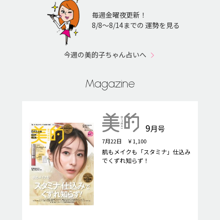
毎週金曜夜更新！
8/8〜8/14までの 運勢を見る
今週の美的子ちゃん占いへ
Magazine
9
月号
7月22日 ￥1,100
肌もメイクも「スタミナ」仕込み
でくずれ知らず！