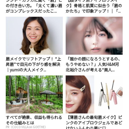
シシド・カフカに聞く「眉」と
【顔タイプ別アイブロウメイ
の付き合い方。「太くて濃い眉
ク】骨格と肌質に似合う「眉の
がコンプレックスだったこ...
かたち」で印象アップ！｜「...
眉メイクでリフトアップ！ “上
「誰かの顔になろうとするの、
昇眉”で目元の下がり感を解決
もうやめない？」人気H&M河
｜yumiの大人メイク...
北裕介さんが考える“美人...
すべてが絶景、収益も得られる
【薄眉さんの最旬眉メイク】ピ
その仕組みとは
ンクのアイブロウジェルであど
PR（COCO VILLA on GOETHE）
けないふんわり眉に♡