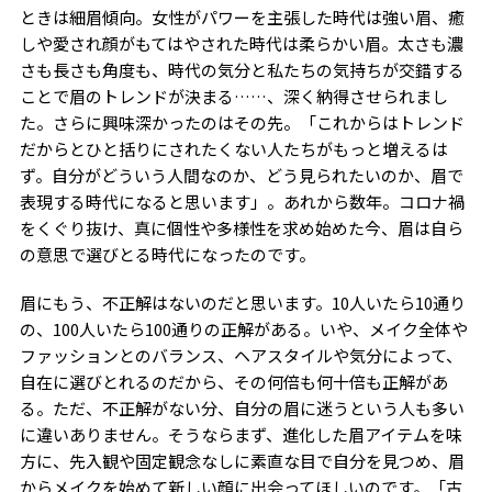
ときは細眉傾向。女性がパワーを主張した時代は強い眉、癒
しや愛され顔がもてはやされた時代は柔らかい眉。太さも濃
さも長さも角度も、時代の気分と私たちの気持ちが交錯する
ことで眉のトレンドが決まる……、深く納得させられまし
た。さらに興味深かったのはその先。「これからはトレンド
だからとひと括りにされたくない人たちがもっと増えるは
ず。自分がどういう人間なのか、どう見られたいのか、眉で
表現する時代になると思います」。あれから数年。コロナ禍
をくぐり抜け、真に個性や多様性を求め始めた今、眉は自ら
の意思で選びとる時代になったのです。
眉にもう、不正解はないのだと思います。10人いたら10通り
の、100人いたら100通りの正解がある。いや、メイク全体や
ファッションとのバランス、ヘアスタイルや気分によって、
自在に選びとれるのだから、その何倍も何十倍も正解があ
る。ただ、不正解がない分、自分の眉に迷うという人も多い
に違いありません。そうならまず、進化した眉アイテムを味
方に、先入観や固定観念なしに素直な目で自分を見つめ、眉
からメイクを始めて新しい顔に出会ってほしいのです。「古