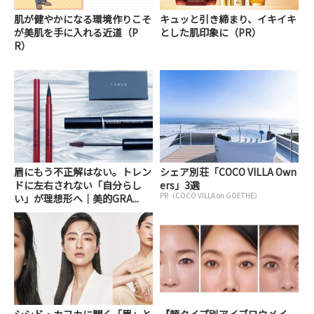
肌が健やかになる環境作りこそ
キュッと引き締まり、イキイキ
が美肌を手に入れる近道（P
とした肌印象に（PR）
R）
眉にもう不正解はない。トレン
シェア別荘「COCO VILLA Own
ドに左右されない「自分らし
ers」3選
PR（COCO VILLA on GOETHE）
い」が理想形へ｜美的GRA...