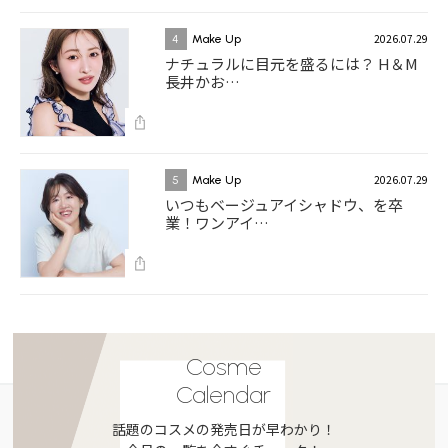
2026.07.29
4
Make Up
ナチュラルに目元を盛るには？ H＆M
長井かお…
2026.07.29
5
Make Up
いつもベージュアイシャドウ、を卒
業！ワンアイ…
Cosme
Calendar
話題のコスメの発売日が早わかり！