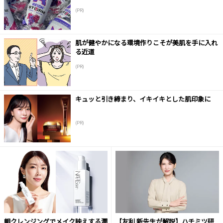
(PR)
肌が健やかになる環境作りこそが美肌を手に入れ
る近道
(PR)
キュッと引き締まり、イキイキとした肌印象に
(PR)
朝クレンジングでメイク映えする潤
【友利 新先生が解説】ハチミツ研