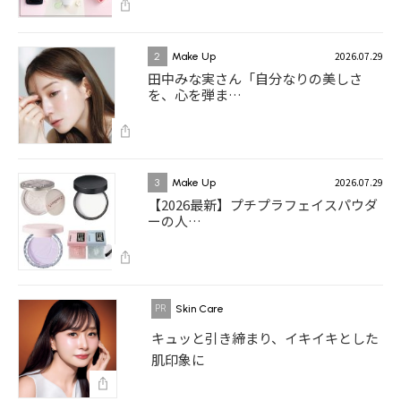
2026.07.29
2
Make Up
田中みな実さん「自分なりの美しさ
を、心を弾ま…
2026.07.29
3
Make Up
【2026最新】プチプラフェイスパウダ
ーの人…
Skin Care
キュッと引き締まり、イキイキとした
肌印象に