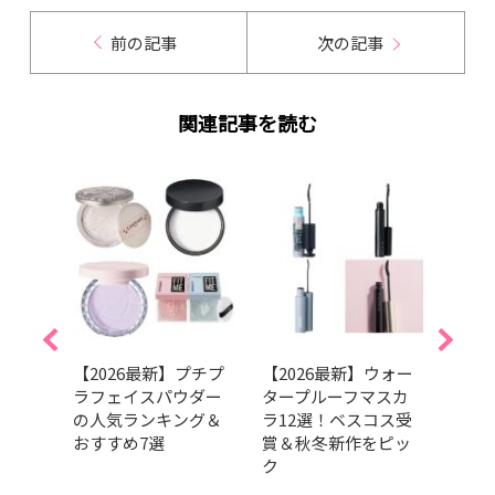
前の記事
次の記事
関連記事を読む
すみ
【2026最新】プチプ
【2026最新】ウォー
【20
化が
ラフェイスパウダー
タープルーフマスカ
向け
グラ
の人気ランキング＆
ラ12選！ベスコス受
選！
ァン
おすすめ7選
賞＆秋冬新作をピッ
ら厳
ク