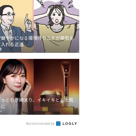
が健やかになる環境作りこそが美肌を
に入れる近道
堂
ュッと引き締まり、イキイキとした肌
象に
ン
Recommended by