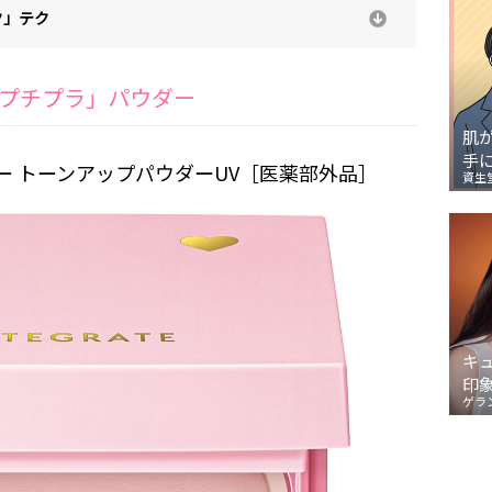
ク」テク
プチプラ」パウダー
肌
手
ー トーンアップパウダーUV［医薬部外品］
資生
キ
印
ゲラ