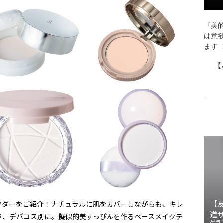
『美的
は意
ます
【
【
ウダーをご紹介！ナチュラルに肌をカバーしながらも、キレ
進
ラ、デパコス別に。擬似的美すっぴんを作るベースメイクテ
ゲラ