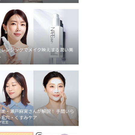
クレンジングでメイク映えする潤い美
へ
容家・瀬戸麻実さんが解説！ 手間いら
の毛穴・くすみケア
ア花王