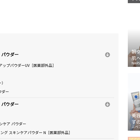
朝
」パウダー
肌
NARS
アップパウダーUV［医薬部外品］
ー）
ウダー
」パウダー
美
］
ず
ンケア パウダー
ニベ
トニング スキンケアパウダー N［医薬部外品］