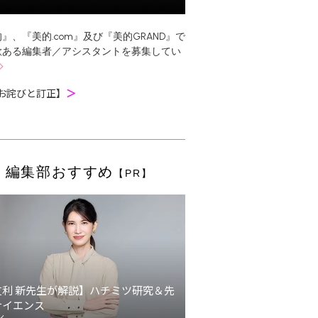
』、『美的.com』及び『美的GRAND』で
欲ある編集者／アシスタントを募集してい
お詫びと訂正】
＞
編集部おすすめ
【PR】
友利 新先生が解説】ハチミツ研究＆先
サイエンス
ン