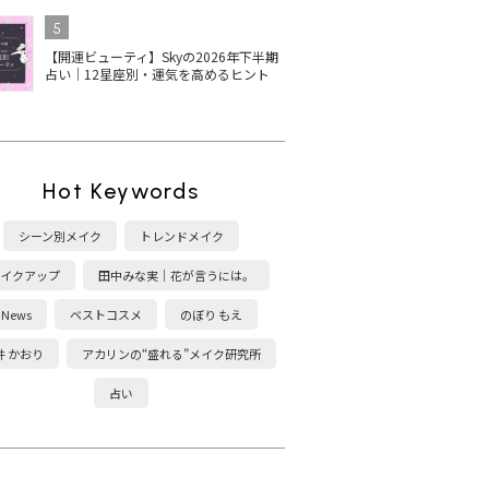
5
【開運ビューティ】Skyの2026年下半期
占い｜12星座別・運気を高めるヒント
Hot Keywords
シーン別メイク
トレンドメイク
イクアップ
田中みな実｜花が言うには。
News
ベストコスメ
のぼり もえ
井 かおり
アカリンの“盛れる”メイク研究所
占い