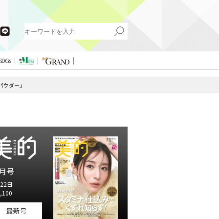
SDGs
パウダー」
月号
22日
,100
最新号