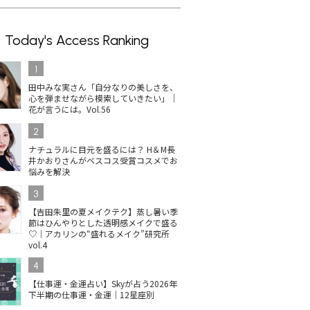
Today's Access Ranking
1
田中みな実さん「自分なりの美しさを、
心を弾ませながら模索していきたい」｜
花が言うには。Vol.56
2
ナチュラルに目元を盛るには？ H＆M長
井かおりさんがベスコス受賞コスメでお
悩みを解決
3
【吉田朱里の夏メイクテク】蒸し暑い季
節はひんやりとした透明感メイクで盛る
♡｜アカリンの“盛れるメイク”研究所
vol.4
4
【仕事運・金運占い】Skyが占う2026年
下半期の仕事運・金運｜12星座別