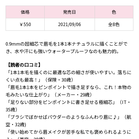
価格
発売日
色
￥550
2021/09/06
全8色
0.9mmの超細芯で眉毛を1本1本ナチュラルに描くことがで
き、水や汗にも強いウォータープルーフなのも魅力的。
【読者の口コミ】
「1本1本毛を描くのに最適な芯の細さが使いやすい。落ちに
くい点も最高！」（保険・30歳）
「眉毛1本1本をピンポイントで描き足すなら、これ！本物の
毛みたいな仕上がり」（メーカー・29歳）
「足りない部分をピンポイントに書き足せる極細芯」（IT・
35歳）
「ブラシでぼかせばパウダーのようなふんわり眉に♪」（航
空・32歳)
「使い始めてから眉メイクが苦手な私でも褒められるように