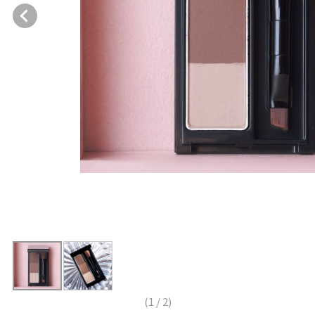
(
1
/
2
)