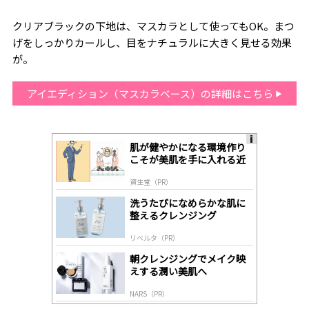
クリアブラックの下地は、マスカラとして使ってもOK。まつ
げをしっかりカールし、目をナチュラルに大きく見せる効果
が。
アイエディション（マスカラベース）の詳細はこちら
肌が健やかになる環境作り
A
こそが美肌を手に入れる近
ds
道
by
資生堂（PR）
lo
gl
洗うたびになめらかな肌に
y
整えるクレンジング
リベルタ（PR）
朝クレンジングでメイク映
えする潤い美肌へ
NARS（PR）