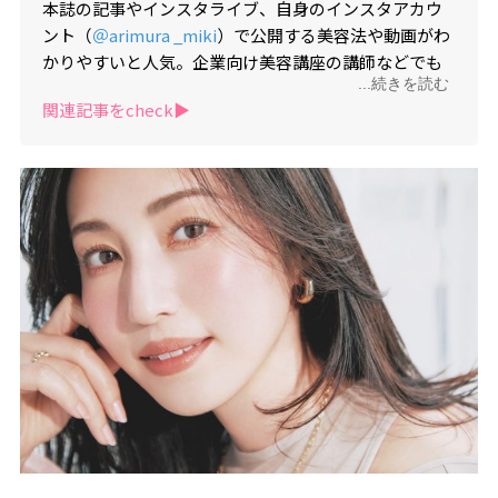
本誌の記事やインスタライブ、自身のインスタアカウ
ント（
＠arimura _miki
）で公開する美容法や動画がわ
かりやすいと人気。企業向け美容講座の講師などでも
...続きを読む
活躍。植物療法士の資格も取得、ストレスケアの方法
関連記事をcheck▶︎
をシェアするなど生来の優しさに基づく情報発信や、
出産後さらに磨かれた美しさで、読者からも絶大な人
気を誇る。