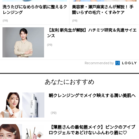
洗うたびになめらかな肌に整えるク
美容家・瀬戸麻実さんが解説！ 手
レンジング
間いらずの毛穴・くすみケア
(PR)
(PR)
【友利 新先生が解説】ハチミツ研究＆先進サイエ
ンス
(PR)
Recommended by
あなたにおすすめ
朝クレンジングでメイク映えする潤い美肌へ
（PR）
【薄眉さんの最旬眉メイク】ピンクのアイブ
ロウジェルであどけないふんわり眉に♡