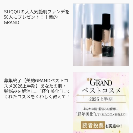
SUQQUの大人気艶肌ファンデを
50人にプレゼント！｜美的
GRAND
募集終了【美的GRANDベストコ
スメ2026上半期】あなたの肌・
髪悩みを解消し、”経年美化”して
くれたコスメをくわしく教えて！