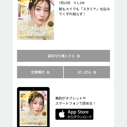
7月22日 ￥1,100
肌もメイクも「スタミナ」仕込み
でくずれ知らず！
最新号を購入する
定期購読
試し読み
美的がタブレットや
スマートフォンで読める！