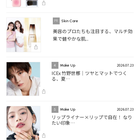
Skin Care
美容のプロたちも注目する、マルチ効
果で健やかな肌...
2026.07.23
4
Make Up
ICEx 竹野世梛｜ツヤとマットでつく
る、夏…
2026.07.23
5
Make Up
リップライナー×リップで自在！ なり
たい印象…