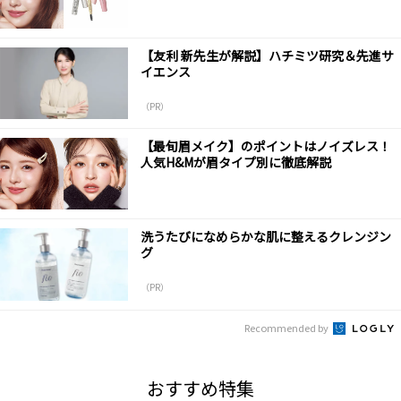
【友利 新先生が解説】ハチミツ研究＆先進サ
イエンス
（PR）
【最旬眉メイク】のポイントはノイズレス！
人気H&Mが眉タイプ別に徹底解説
洗うたびになめらかな肌に整えるクレンジン
グ
（PR）
Recommended by
おすすめ特集