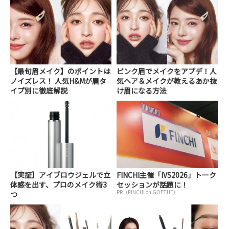
【最旬眉メイク】のポイントは
ピンク眉でメイクをアプデ！人
ノイズレス！ 人気H&Mが眉タ
気ヘア＆メイクが教えるあか抜
イプ別に徹底解説
け眉になる方法
【実証】アイブロウジェルで立
FINCHI主催「IVS2026」トーク
体感を出す、プロのメイク術3
セッションが話題に！
PR（FINCHI on GOETHE）
つ