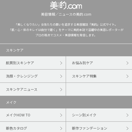
美容情報／ニュースの美的.com
「美しくなりたい」女性たちの願いを追求する美容雑誌『美的』公式サイト。
「肌・心・体のキレイは自分で磨く」をテーマに美的本誌で活躍中の美容レポーターが
プロの視点でコスメ・美容情報を発信します。
スキンケア
肌質別スキンケア
お悩み別ケア
洗顔・クレンジング
スキンケア特集
スキンケアニュース
メイク
メイクHOW TO
シーン別メイク
新色カタログ
新作ファンデーション