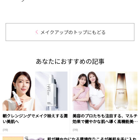
テム
メイクアップのトップにもどる
あなたにおすすめの記事
朝クレンジングでメイク映えする潤
美容のプロたちも注目する、マルチ
い美肌へ
効果で健やかな肌へ導く高機能美容
液
(PR)
(PR)
肌が健やかになる環境作りこそが美肌を手に入れ