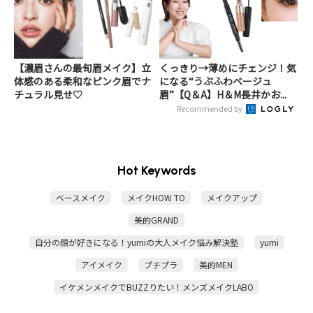
【濃眉さんの最旬眉メイク】立
くっきり→薄めにチェンジ！気
体感のある柔和なピンク眉でナ
になる“うぶふわベージュ
チュラル見せ♡
眉”【Q＆A】H＆M長井かお...
Recommended by
Hot Keywords
ベースメイク
メイクHOW TO
メイクアップ
美的GRAND
自分の顔が好きになる！yumiの大人メイク悩み解決塾
yumi
アイメイク
プチプラ
美的MEN
イケメンメイクでBUZZりたい！メンズメイクLABO