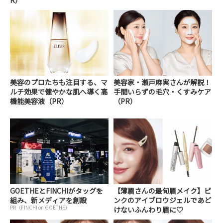
美容のプロたちも注目する、マ
美容家・瀬戸麻実さんが解説！
ルチ効果で健やかな肌へ導く高
手間いらずの毛穴・くすみケア
機能美容液（PR）
（PR）
GOETHEとFINCHIがタッグを
【薄眉さんの最旬眉メイク】ピ
組み、新メディアを創設
ンクのアイブロウジェルであど
PR（FINCHI on GOETHE）
けないふんわり眉に♡