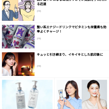
る近道
(PR)
整い系エナジードリンクでビタミンも栄養素も効
率よくチャージ！
(PR)
キュッと引き締まり、イキイキとした肌印象に
(PR)