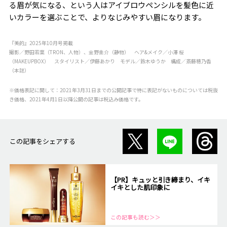
る眉が気になる、という人はアイブロウペンシルを髪色に近
いカラーを選ぶことで、よりなじみやすい眉になります。
『美的』2025年10月号掲載
撮影／野田若葉（TRON、人物）、金野圭介（静物） ヘア&メイク／小澤 桜
（MAKEUPBOX） スタイリスト／伊藤あかり モデル／鈴木ゆうか 構成／斎藤穂乃香
（本誌）
※価格表記に関して：2021年3月31日までの公開記事で特に表記がないものについては税抜
き価格、2021年4月1日以降公開の記事は税込み価格です。
この記事をシェアする
【PR】キュッと引き締まり、イキ
イキとした肌印象に
この記事も読む＞＞