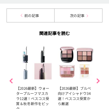
前の記事
次の記事
関連記事を読む
崩れな
【2026最新】ウォー
【2026最新】ブルベ
「ア
イス
タープルーフマスカ
向けアイシャドウ34
で飛
ベスコ
ラ12選！ベスコス受
選！ベスコス受賞か
みM
ら厳
賞＆秋冬新作をピッ
ら厳選
イメ
ク
いた