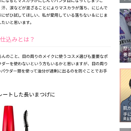
方になるとマスカラがにじんでパンダ目になってしまうこ
、汗、涙などが混ざることによりマスカラが落ち、にじんで
方にぜひ試してほしい、私が愛用している落ちない＆にじま
したいと思います。
仕込みとは？
整
養
ろんのこと、目の周りのメイクに使うコスメ選びも重要なポ
レイ
ウダーを使わないという方もいるかと思いますが、目の周り
のパウダー類を使って油分が過剰に出るのを防ぐことでお手
。
レートした長いまつげに
肌
手
資生