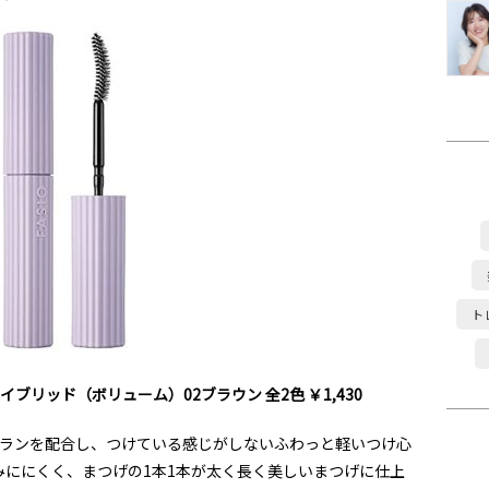
ト
ハイブリッド（ボリューム）02ブラウン 全
2
色 ￥
1,430
ワランを配合し、つけている感じがしないふわっと軽いつけ心
みににくく、まつげの
1
本
1
本が太く長く美しいまつげに仕上