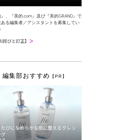
』、『美的.com』及び『美的GRAND』で
欲ある編集者／アシスタントを募集してい
お詫びと訂正】
＞
編集部おすすめ
【PR】
うたびになめらかな肌に整えるクレン
ング
ルタ