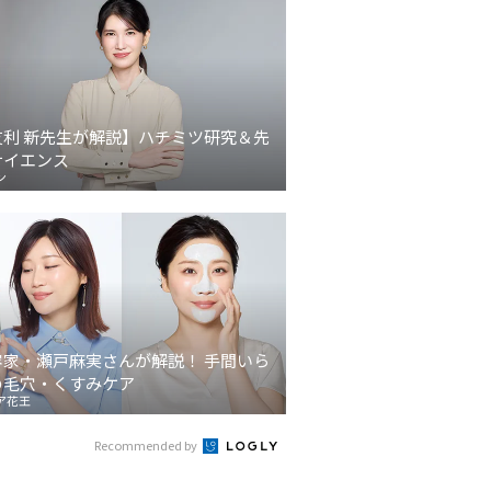
友利 新先生が解説】ハチミツ研究＆先
サイエンス
ン
容家・瀬戸麻実さんが解説！ 手間いら
の毛穴・くすみケア
ア花王
Recommended by