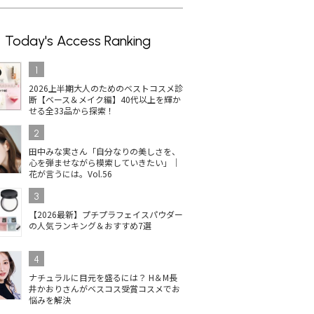
Today's Access Ranking
1
2026上半期大人のためのベストコスメ診
断【ベース＆メイク編】40代以上を輝か
せる全33品から探索！
2
田中みな実さん「自分なりの美しさを、
心を弾ませながら模索していきたい」｜
花が言うには。Vol.56
3
【2026最新】プチプラフェイスパウダー
の人気ランキング＆おすすめ7選
4
ナチュラルに目元を盛るには？ H＆M長
井かおりさんがベスコス受賞コスメでお
悩みを解決