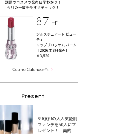
話題のコスメの発売日早わかり！
今月の一覧を今すぐチェック！
8.7
Fri
ジルスチュアート ビュー
ティ
リップブロッサム バーム
［2026年 8月発売］
￥3,520
へ
Cosme Calendar
Present
SUQQUの大人気艶肌
ファンデを50人にプ
レゼント！｜美的