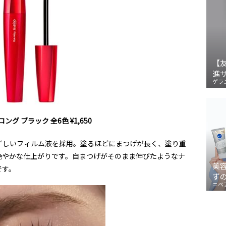
【
進
ゲラ
ロング ブラック 全
6
色
¥1,650
ずしいフィルム液を採用。塗るほどにまつげが長く、塗り重
艶やかな仕上がりです。自まつげがそのまま伸びたようなナ
美
です。
ず
ニベ