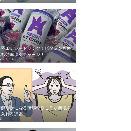
い系エナジードリンクでビタミンも栄
素も効率よくチャージ！
ンストーム
が健やかになる環境作りこそが美肌を
に入れる近道
堂