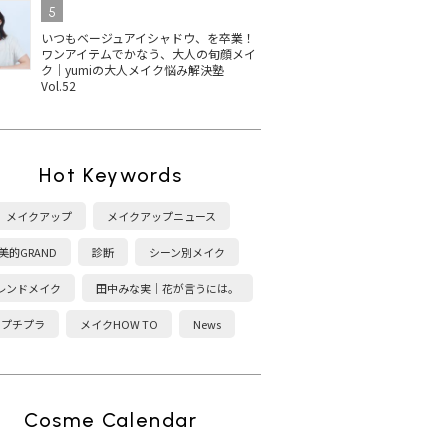
5
いつもベージュアイシャドウ、を卒業！
ワンアイテムでかなう、大人の旬顔メイ
ク｜yumiの大人メイク悩み解決塾
Vol.52
Hot Keywords
メイクアップ
メイクアップニュース
美的GRAND
診断
シーン別メイク
レンドメイク
田中みな実｜花が言うには。
プチプラ
メイクHOW TO
News
Cosme Calendar