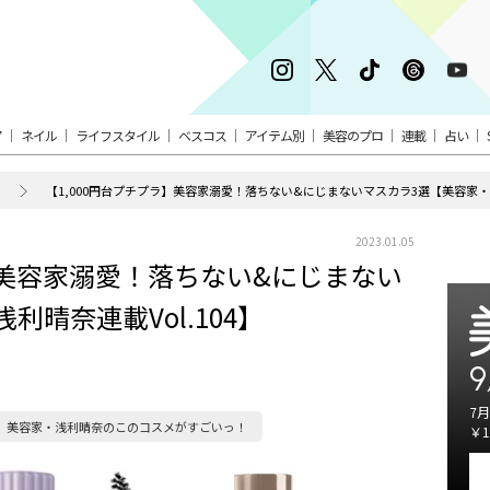
ア
ネイル
ライフスタイル
ベスコス
アイテム別
美容のプロ
連載
占い
【1,000円台プチプラ】美容家溺愛！落ちない&にじまないマスカラ3選【美容家・浅利
2023.01.05
】美容家溺愛！落ちない&にじまない
利晴奈連載Vol.104】
9
7月
美容家・浅利晴奈のこのコスメがすごいっ！
￥1