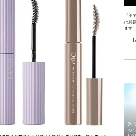
『美的
は意
ます
【
洗
ジ
リベ