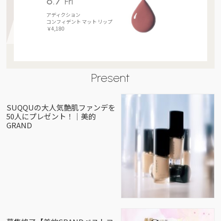
8.7
Fri
アディクション
コンフィデント マット リップ
￥4,180
Present
SUQQUの大人気艶肌ファンデを
50人にプレゼント！｜美的
GRAND