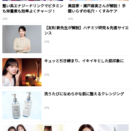
整い系エナジードリンクでビタミン
美容家・瀬戸麻実さんが解説！ 手
も栄養素も効率よくチャージ！
間いらずの毛穴・くすみケア
(PR)
(PR)
【友利 新先生が解説】ハチミツ研究＆先進サイエ
ンス
(PR)
キュッと引き締まり、イキイキとした肌印象に
(PR)
洗うたびになめらかな肌に整えるクレンジング
(PR)