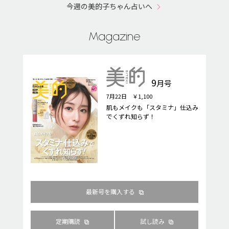
今週の美的子ちゃん占いへ
Magazine
9
月号
7月22日 ￥1,100
肌もメイクも「スタミナ」仕込み
でくずれ知らず！
最新号を購入する
定期購読
試し読み